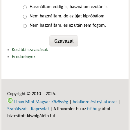
Választások
Használtam eddig is, használom ezután is.
Nem használtam, de az újat kipróbálom.
Nem használtam, és ez után sem fogom.
Korábbi szavazások
Eredmények
Copyright © 2010 – 2026.
Linux Mint Magyar Közösség
|
Adatkezelési nyilatkozat
|
Szabályzat
|
Kapcsolat
| A linuxmint.hu az
fsf.hu
(külső hivatkozás)
által
biztosított kiszolgálóin fut.