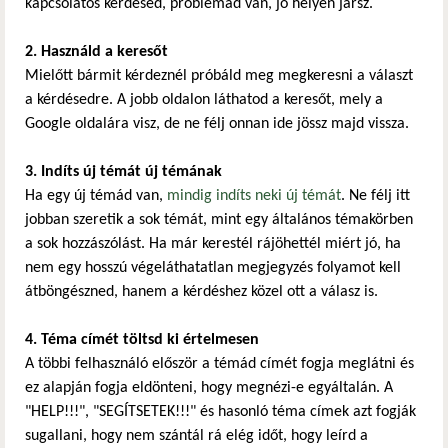
kapcsolatos kérdésed, problémád van, jó helyen jársz.
2. Használd a keresőt
Mielőtt bármit kérdeznél próbáld meg megkeresni a választ
a kérdésedre. A jobb oldalon láthatod a keresőt, mely a
Google oldalára visz, de ne félj onnan ide jössz majd vissza.
3. Indíts új témát új témának
Ha egy új témád van,
mindig indíts neki új témát
. Ne félj itt
jobban szeretik a sok témát, mint egy általános témakörben
a sok hozzászólást. Ha már kerestél rájöhettél miért jó, ha
nem egy hosszú végeláthatatlan megjegyzés folyamot kell
átböngészned, hanem a kérdéshez közel ott a válasz is.
4. Téma címét töltsd ki értelmesen
A többi felhasználó először a témád címét fogja meglátni és
ez alapján fogja eldönteni, hogy megnézi-e egyáltalán. A
"HELP!!!", "SEGÍTSETEK!!!" és hasonló téma címek azt fogják
sugallani, hogy nem szántál rá elég időt, hogy leírd a