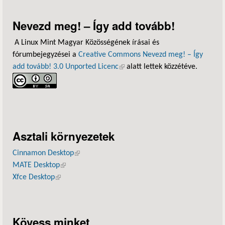
Nevezd meg! – Így add tovább!
A Linux Mint Magyar Közösségének írásai és
fórumbejegyzései a
Creative Commons Nevezd meg! – Így
add tovább! 3.0 Unported Licenc
(külső hivatkozás)
alatt lettek közzétéve.
Asztali környezetek
Cinnamon Desktop
(külső hivatkozás)
MATE Desktop
(külső hivatkozás)
Xfce Desktop
(külső hivatkozás)
Kövess minket