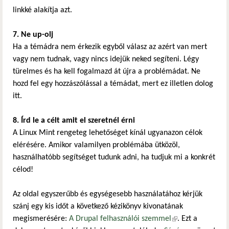
linkké alakítja azt.
7. Ne up-olj
Ha a témádra nem érkezik egyből válasz az azért van mert
vagy nem tudnak, vagy nincs idejük neked segíteni. Légy
türelmes és ha kell fogalmazd át újra a problémádat. Ne
hozd fel egy hozzászólással a témádat, mert ez illetlen dolog
itt.
8. Írd le a célt amit el szeretnél érni
A Linux Mint rengeteg lehetőséget kínál ugyanazon célok
elérésére. Amikor valamilyen problémába ütközöl,
használhatóbb segítséget tudunk adni, ha tudjuk mi a konkrét
célod!
Az oldal egyszerűbb és egységesebb használatához kérjük
szánj egy kis időt a következő kézikönyv kivonatának
megismerésére:
A Drupal felhasználói szemmel
(külső hivatkozás)
. Ezt a