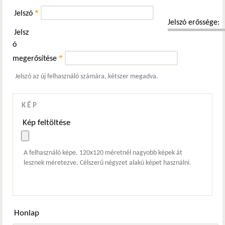
*
Jelszó
Jelszó erőssége:
Jelsz
ó
*
megerősítése
Jelszó az új felhasználó számára, kétszer megadva.
KÉP
Kép feltöltése
A felhasználó képe. 120x120 méretnél nagyobb képek át
lesznek méretezve. Célszerű négyzet alakú képet használni.
Honlap