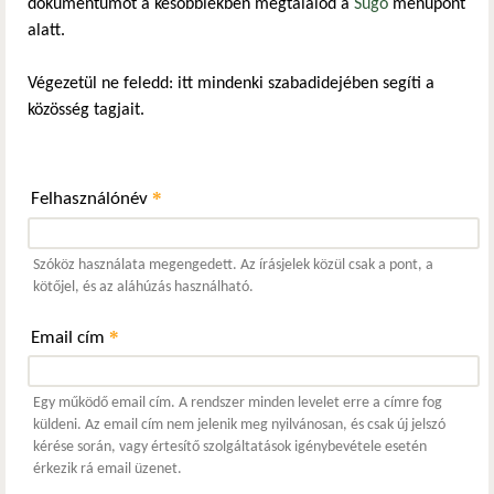
dokumentumot a későbbiekben megtalálod a
Súgó
menüpont
alatt.
Végezetül ne feledd: itt mindenki szabadidejében segíti a
közösség tagjait.
*
Felhasználónév
Szóköz használata megengedett. Az írásjelek közül csak a pont, a
kötőjel, és az aláhúzás használható.
*
Email cím
Egy működő email cím. A rendszer minden levelet erre a címre fog
küldeni. Az email cím nem jelenik meg nyilvánosan, és csak új jelszó
kérése során, vagy értesítő szolgáltatások igénybevétele esetén
érkezik rá email üzenet.