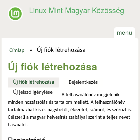
Ugrás a tartalomra
Linux Mint Magyar Közösség
menü
»
Új fiók létrehozása
Címlap
Jelenlegi hely
Új fiók létrehozása
Új fiók létrehozása
(aktív fül)
Bejelentkezés
Új jelszó igénylése
A felhasználónév megjelenik
minden hozzászólás és tartalom mellett. A felhasználónév
tartalmazhat kis és nagybetűt, ékezetet, számot, és szóközt is.
Célszerű a magyar helyesírás szabályai szerint a teljes nevet
használni.
Regisztráció