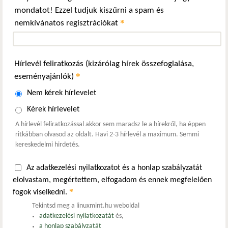
mondatot! Ezzel tudjuk kiszűrni a spam és
*
nemkívánatos regisztrációkat
Hírlevél feliratkozás (kizárólag hírek összefoglalása,
*
eseményajánlók)
Nem kérek hírlevelet
Kérek hírlevelet
A hírlevél feliratkozással akkor sem maradsz le a hírekről, ha éppen
ritkábban olvasod az oldalt. Havi 2-3 hírlevél a maximum. Semmi
kereskedelmi hirdetés.
Az adatkezelési nyilatkozatot és a honlap szabályzatát
elolvastam, megértettem, elfogadom és ennek megfelelően
*
fogok viselkedni.
Tekintsd meg a linuxmint.hu weboldal
adatkezelési nyilatkozatát
és,
a honlap szabályzatát