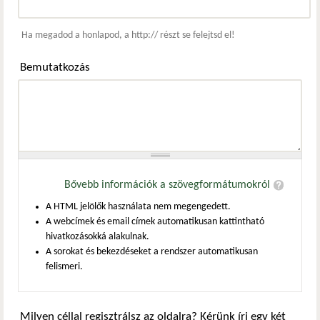
Webcím
Ha megadod a honlapod, a http:// részt se felejtsd el!
Bemutatkozás
Bővebb információk a szövegformátumokról
A HTML jelölők használata nem megengedett.
A webcímek és email címek automatikusan kattintható
hivatkozásokká alakulnak.
A sorokat és bekezdéseket a rendszer automatikusan
felismeri.
Milyen céllal regisztrálsz az oldalra? Kérünk írj egy két