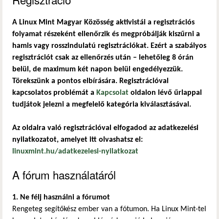
A Linux Mint Magyar Közösség aktivistái a regisztrációs
folyamat részeként ellenőrzik és megpróbálják kiszűrni a
hamis vagy rosszindulatú regisztrációkat. Ezért a szabályos
regisztrációt csak az ellenőrzés után – lehetőleg 8 órán
belül, de maximum két napon belül engedélyezzük.
Törekszünk a pontos elbírására. Regisztrációval
kapcsolatos problémát a
Kapcsolat
oldalon lévő űrlappal
tudjátok jelezni a megfelelő kategória kiválasztásával.
Az oldalra való regisztrációval elfogadod az adatkezelési
nyilatkozatot, amelyet itt olvashatsz el:
linuxmint.hu/adatkezelesi-nyilatkozat
A fórum használatáról
1. Ne félj használni a fórumot
Rengeteg segítőkész ember van a fótumon. Ha Linux Mint-tel