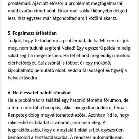
problémád. Ajánlott először a problémát megfogalmazni,
majd ezután címet adni. Ekkor már sokkal könnyebb dolgod
lesz, hisz egyszer már átgondoltad amit közölni akarsz.
5. Fogalmazz érthetően
Tudjuk, hogy Te tudod mi a problémád, de ha Mi nem értjük
meg, nem tudunk segíteni Neked! Egy egyszerű példa mindig
sokat segít a megértésben. Ha lehet add meg eddigi munkád
elérhetőségét. Száz szónál is többet ér egy működő,
kipróbálható bemutató oldal. Vedd a fáradságot és figyelj a
helyesírásodra.
6. Ne élessz fel halott témákat
Ha a problémádra találtál egy hasonló témát a fórumon, de
a téma már több hónapos, akkor nyugodtan indíts új témát.
Rengeteg dolog megváltozhatott azóta. Azonban írd le, hogy
rákerestél és találtál is valamit, ami nem elég. A
legpraktikusabb, hogy a megtalált oldal urljét egyszerűen
bemásolod a hozzászólásodba. A rendszer automatikusan