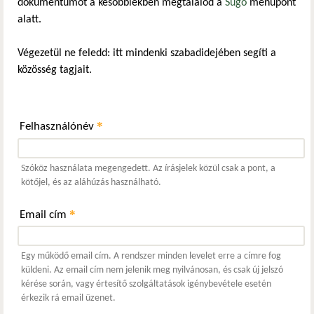
dokumentumot a későbbiekben megtalálod a
Súgó
menüpont
alatt.
Végezetül ne feledd: itt mindenki szabadidejében segíti a
közösség tagjait.
*
Felhasználónév
Szóköz használata megengedett. Az írásjelek közül csak a pont, a
kötőjel, és az aláhúzás használható.
*
Email cím
Egy működő email cím. A rendszer minden levelet erre a címre fog
küldeni. Az email cím nem jelenik meg nyilvánosan, és csak új jelszó
kérése során, vagy értesítő szolgáltatások igénybevétele esetén
érkezik rá email üzenet.