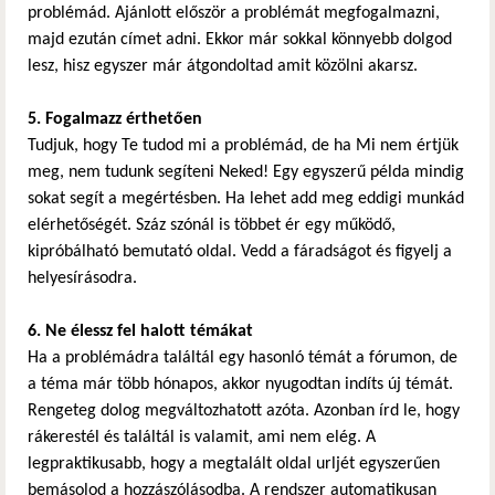
problémád. Ajánlott először a problémát megfogalmazni,
majd ezután címet adni. Ekkor már sokkal könnyebb dolgod
lesz, hisz egyszer már átgondoltad amit közölni akarsz.
5. Fogalmazz érthetően
Tudjuk, hogy Te tudod mi a problémád, de ha Mi nem értjük
meg, nem tudunk segíteni Neked! Egy egyszerű példa mindig
sokat segít a megértésben. Ha lehet add meg eddigi munkád
elérhetőségét. Száz szónál is többet ér egy működő,
kipróbálható bemutató oldal. Vedd a fáradságot és figyelj a
helyesírásodra.
6. Ne élessz fel halott témákat
Ha a problémádra találtál egy hasonló témát a fórumon, de
a téma már több hónapos, akkor nyugodtan indíts új témát.
Rengeteg dolog megváltozhatott azóta. Azonban írd le, hogy
rákerestél és találtál is valamit, ami nem elég. A
legpraktikusabb, hogy a megtalált oldal urljét egyszerűen
bemásolod a hozzászólásodba. A rendszer automatikusan