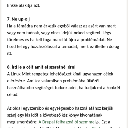
linkké alakítja azt.
7. Ne up-olj
Ha a témádra nem érkezik egyből válasz az azért van mert
vagy nem tudnak, vagy nincs idejük neked segíteni. Légy
türelmes és ha kell fogalmazd át újra a problémádat. Ne
hozd fel egy hozzászólással a témádat, mert ez illetlen dolog
itt.
8. Írd le a célt amit el szeretnél érni
A Linux Mint rengeteg lehetőséget kínál ugyanazon célok
elérésére. Amikor valamilyen problémába ütközöl,
használhatóbb segítséget tudunk adni, ha tudjuk mi a konkrét
célod!
Az oldal egyszerűbb és egységesebb használatához kérjük
szánj egy kis időt a következő kézikönyv kivonatának
megismerésére:
A Drupal felhasználói szemmel
(külső hivatkozás)
. Ezt a