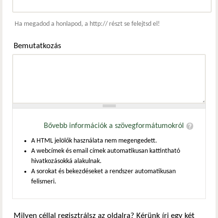
Webcím
Ha megadod a honlapod, a http:// részt se felejtsd el!
Bemutatkozás
Bővebb információk a szövegformátumokról
A HTML jelölők használata nem megengedett.
A webcímek és email címek automatikusan kattintható
hivatkozásokká alakulnak.
A sorokat és bekezdéseket a rendszer automatikusan
felismeri.
Milyen céllal regisztrálsz az oldalra? Kérünk írj egy két