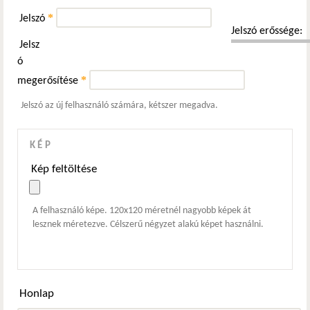
*
Jelszó
Jelszó erőssége:
Jelsz
ó
*
megerősítése
Jelszó az új felhasználó számára, kétszer megadva.
KÉP
Kép feltöltése
A felhasználó képe. 120x120 méretnél nagyobb képek át
lesznek méretezve. Célszerű négyzet alakú képet használni.
Honlap