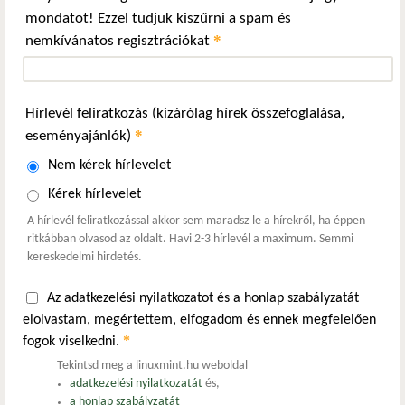
mondatot! Ezzel tudjuk kiszűrni a spam és
*
nemkívánatos regisztrációkat
Hírlevél feliratkozás (kizárólag hírek összefoglalása,
*
eseményajánlók)
Nem kérek hírlevelet
Kérek hírlevelet
A hírlevél feliratkozással akkor sem maradsz le a hírekről, ha éppen
ritkábban olvasod az oldalt. Havi 2-3 hírlevél a maximum. Semmi
kereskedelmi hirdetés.
Az adatkezelési nyilatkozatot és a honlap szabályzatát
elolvastam, megértettem, elfogadom és ennek megfelelően
*
fogok viselkedni.
Tekintsd meg a linuxmint.hu weboldal
adatkezelési nyilatkozatát
és,
a honlap szabályzatát