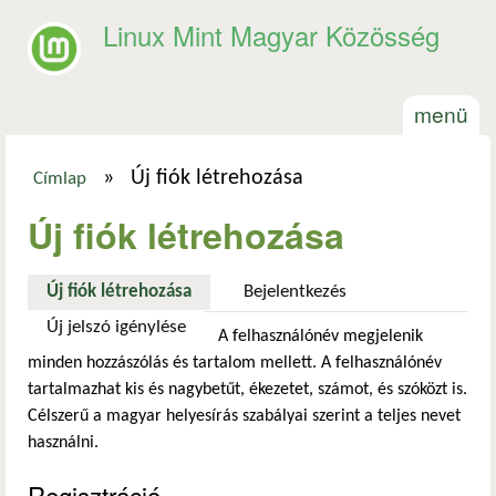
Ugrás a tartalomra
Linux Mint Magyar Közösség
menü
»
Új fiók létrehozása
Címlap
Jelenlegi hely
Új fiók létrehozása
Új fiók létrehozása
(aktív fül)
Bejelentkezés
Új jelszó igénylése
A felhasználónév megjelenik
minden hozzászólás és tartalom mellett. A felhasználónév
tartalmazhat kis és nagybetűt, ékezetet, számot, és szóközt is.
Célszerű a magyar helyesírás szabályai szerint a teljes nevet
használni.
Regisztráció