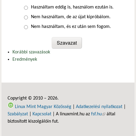
Választások
Használtam eddig is, használom ezután is.
Nem használtam, de az újat kipróbálom.
Nem használtam, és ez után sem fogom.
Korábbi szavazások
Eredmények
Copyright © 2010 – 2026.
Linux Mint Magyar Közösség
|
Adatkezelési nyilatkozat
|
Szabályzat
|
Kapcsolat
| A linuxmint.hu az
fsf.hu
(külső hivatkozás)
által
biztosított kiszolgálóin fut.