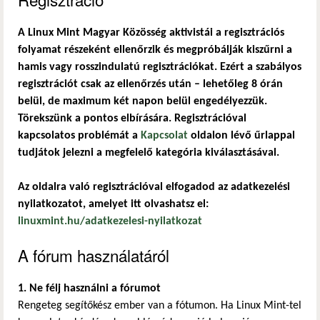
A Linux Mint Magyar Közösség aktivistái a regisztrációs
folyamat részeként ellenőrzik és megpróbálják kiszűrni a
hamis vagy rosszindulatú regisztrációkat. Ezért a szabályos
regisztrációt csak az ellenőrzés után – lehetőleg 8 órán
belül, de maximum két napon belül engedélyezzük.
Törekszünk a pontos elbírására. Regisztrációval
kapcsolatos problémát a
Kapcsolat
oldalon lévő űrlappal
tudjátok jelezni a megfelelő kategória kiválasztásával.
Az oldalra való regisztrációval elfogadod az adatkezelési
nyilatkozatot, amelyet itt olvashatsz el:
linuxmint.hu/adatkezelesi-nyilatkozat
A fórum használatáról
1. Ne félj használni a fórumot
Rengeteg segítőkész ember van a fótumon. Ha Linux Mint-tel