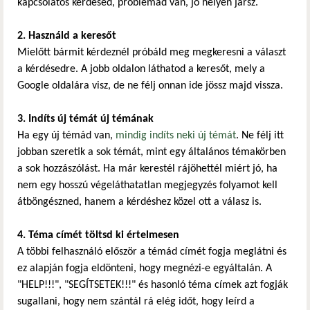
kapcsolatos kérdésed, problémád van, jó helyen jársz.
2. Használd a keresőt
Mielőtt bármit kérdeznél próbáld meg megkeresni a választ
a kérdésedre. A jobb oldalon láthatod a keresőt, mely a
Google oldalára visz, de ne félj onnan ide jössz majd vissza.
3. Indíts új témát új témának
Ha egy új témád van,
mindig indíts neki új témát
. Ne félj itt
jobban szeretik a sok témát, mint egy általános témakörben
a sok hozzászólást. Ha már kerestél rájöhettél miért jó, ha
nem egy hosszú végeláthatatlan megjegyzés folyamot kell
átböngészned, hanem a kérdéshez közel ott a válasz is.
4. Téma címét töltsd ki értelmesen
A többi felhasználó először a témád címét fogja meglátni és
ez alapján fogja eldönteni, hogy megnézi-e egyáltalán. A
"HELP!!!", "SEGÍTSETEK!!!" és hasonló téma címek azt fogják
sugallani, hogy nem szántál rá elég időt, hogy leírd a