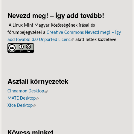
Nevezd meg! – Így add tovább!
A Linux Mint Magyar Közösségének írásai és
fórumbejegyzései a
Creative Commons Nevezd meg! – Így
add tovább! 3.0 Unported Licenc
(külső hivatkozás)
alatt lettek közzétéve.
Asztali környezetek
Cinnamon Desktop
(külső hivatkozás)
MATE Desktop
(külső hivatkozás)
Xfce Desktop
(külső hivatkozás)
Kövess minket