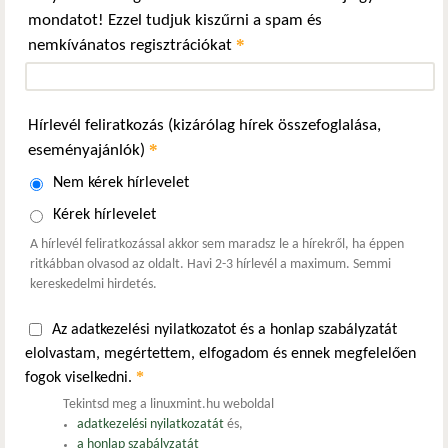
mondatot! Ezzel tudjuk kiszűrni a spam és
*
nemkívánatos regisztrációkat
Hírlevél feliratkozás (kizárólag hírek összefoglalása,
*
eseményajánlók)
Nem kérek hírlevelet
Kérek hírlevelet
A hírlevél feliratkozással akkor sem maradsz le a hírekről, ha éppen
ritkábban olvasod az oldalt. Havi 2-3 hírlevél a maximum. Semmi
kereskedelmi hirdetés.
Az adatkezelési nyilatkozatot és a honlap szabályzatát
elolvastam, megértettem, elfogadom és ennek megfelelően
*
fogok viselkedni.
Tekintsd meg a linuxmint.hu weboldal
adatkezelési nyilatkozatát
és,
a honlap szabályzatát