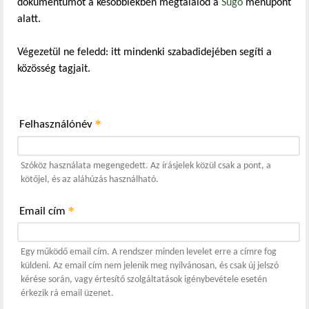
dokumentumot a későbbiekben megtalálod a
Súgó
menüpont
alatt.
Végezetül ne feledd: itt mindenki szabadidejében segíti a
közösség tagjait.
*
Felhasználónév
Szóköz használata megengedett. Az írásjelek közül csak a pont, a
kötőjel, és az aláhúzás használható.
*
Email cím
Egy működő email cím. A rendszer minden levelet erre a címre fog
küldeni. Az email cím nem jelenik meg nyilvánosan, és csak új jelszó
kérése során, vagy értesítő szolgáltatások igénybevétele esetén
érkezik rá email üzenet.