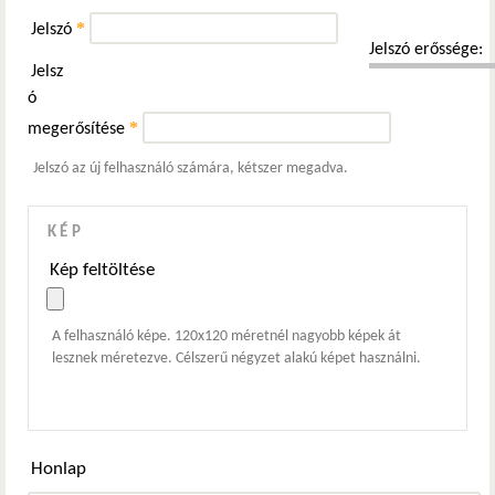
*
Jelszó
Jelszó erőssége:
Jelsz
ó
*
megerősítése
Jelszó az új felhasználó számára, kétszer megadva.
KÉP
Kép feltöltése
A felhasználó képe. 120x120 méretnél nagyobb képek át
lesznek méretezve. Célszerű négyzet alakú képet használni.
Honlap