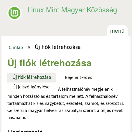
Ugrás a tartalomra
Linux Mint Magyar Közösség
menü
»
Új fiók létrehozása
Címlap
Jelenlegi hely
Új fiók létrehozása
Új fiók létrehozása
(aktív fül)
Bejelentkezés
Új jelszó igénylése
A felhasználónév megjelenik
minden hozzászólás és tartalom mellett. A felhasználónév
tartalmazhat kis és nagybetűt, ékezetet, számot, és szóközt is.
Célszerű a magyar helyesírás szabályai szerint a teljes nevet
használni.
Regisztráció