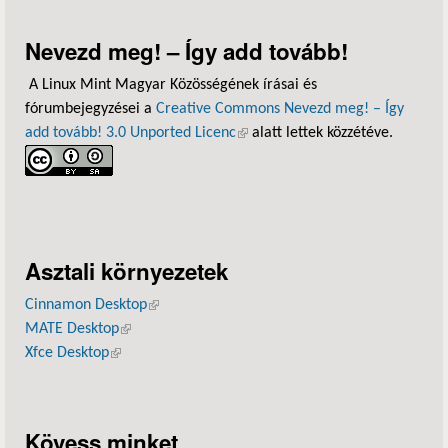
Nevezd meg! – Így add tovább!
A Linux Mint Magyar Közösségének írásai és
fórumbejegyzései a
Creative Commons Nevezd meg! – Így
add tovább! 3.0 Unported Licenc
(külső hivatkozás)
alatt lettek közzétéve.
Asztali környezetek
Cinnamon Desktop
(külső hivatkozás)
MATE Desktop
(külső hivatkozás)
Xfce Desktop
(külső hivatkozás)
Kövess minket