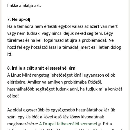
linkké alakítja azt.
7. Ne up-olj
Ha a témádra nem érkezik egyből válasz az azért van mert
vagy nem tudnak, vagy nincs idejük neked segíteni. Légy
türelmes és ha kell fogalmazd át újra a problémádat. Ne
hozd fel egy hozzászólással a témádat, mert ez illetlen dolog
itt.
8. Írd le a célt amit el szeretnél érni
A Linux Mint rengeteg lehetőséget kínál ugyanazon célok
elérésére. Amikor valamilyen problémába ütközöl,
használhatóbb segítséget tudunk adni, ha tudjuk mi a konkrét
célod!
Az oldal egyszerűbb és egységesebb használatához kérjük
szánj egy kis időt a következő kézikönyv kivonatának
megismerésére:
A Drupal felhasználói szemmel
(külső hivatkozás)
. Ezt a