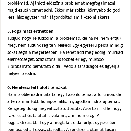
problémád. Ajánlott először a problémát megfogalmazni,
majd ezután címet adni. Ekkor már sokkal könnyebb dolgod
lesz, hisz egyszer már átgondoltad amit közölni akarsz.
5. Fogalmazz érthetően
Tudjuk, hogy Te tudod mi a problémád, de ha Mi nem értjük
meg, nem tudunk segíteni Neked! Egy egyszerű példa mindig
sokat segít a megértésben. Ha lehet add meg eddigi munkád
elérhetőségét. Száz szónál is többet ér egy működő,
kipróbálható bemutató oldal. Vedd a fáradságot és figyelj a
helyesírásodra.
6. Ne élessz fel halott témákat
Ha a problémádra találtál egy hasonló témát a fórumon, de
a téma már több hónapos, akkor nyugodtan indíts új témát.
Rengeteg dolog megváltozhatott azóta. Azonban írd le, hogy
rákerestél és találtál is valamit, ami nem elég. A
legpraktikusabb, hogy a megtalált oldal urljét egyszerűen
bemásolod a hozzászólásodba. A rendszer automatikusan