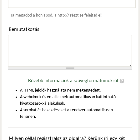
Webcím
Ha megadod a honlapod, a http:// részt se felejtsd el!
Bemutatkozás
Bővebb információk a szövegformátumokról
A HTML jelölők használata nem megengedett.
A webcímek és email címek automatikusan kattintható
hivatkozásokká alakulnak.
A sorokat és bekezdéseket a rendszer automatikusan
felismeri.
Milyen céllal regisztrálsz az oldalra? Kérünk írj egy két