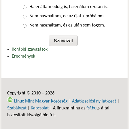
Választások
Használtam eddig is, használom ezután is.
Nem használtam, de az újat kipróbálom.
Nem használtam, és ez után sem fogom.
Korábbi szavazások
Eredmények
Copyright © 2010 – 2026.
Linux Mint Magyar Közösség
|
Adatkezelési nyilatkozat
|
Szabályzat
|
Kapcsolat
| A linuxmint.hu az
fsf.hu
(külső hivatkozás)
által
biztosított kiszolgálóin fut.