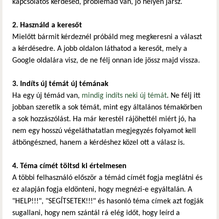
kapcsolatos kérdésed, problémád van, jó helyen jársz.
2. Használd a keresőt
Mielőtt bármit kérdeznél próbáld meg megkeresni a választ
a kérdésedre. A jobb oldalon láthatod a keresőt, mely a
Google oldalára visz, de ne félj onnan ide jössz majd vissza.
3. Indíts új témát új témának
Ha egy új témád van,
mindig indíts neki új témát
. Ne félj itt
jobban szeretik a sok témát, mint egy általános témakörben
a sok hozzászólást. Ha már kerestél rájöhettél miért jó, ha
nem egy hosszú végeláthatatlan megjegyzés folyamot kell
átböngészned, hanem a kérdéshez közel ott a válasz is.
4. Téma címét töltsd ki értelmesen
A többi felhasználó először a témád címét fogja meglátni és
ez alapján fogja eldönteni, hogy megnézi-e egyáltalán. A
"HELP!!!", "SEGÍTSETEK!!!" és hasonló téma címek azt fogják
sugallani, hogy nem szántál rá elég időt, hogy leírd a