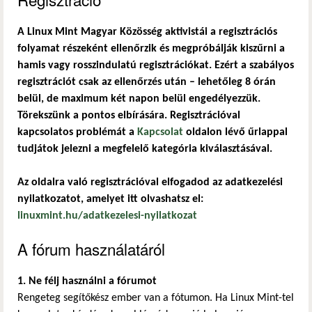
A Linux Mint Magyar Közösség aktivistái a regisztrációs
folyamat részeként ellenőrzik és megpróbálják kiszűrni a
hamis vagy rosszindulatú regisztrációkat. Ezért a szabályos
regisztrációt csak az ellenőrzés után – lehetőleg 8 órán
belül, de maximum két napon belül engedélyezzük.
Törekszünk a pontos elbírására. Regisztrációval
kapcsolatos problémát a
Kapcsolat
oldalon lévő űrlappal
tudjátok jelezni a megfelelő kategória kiválasztásával.
Az oldalra való regisztrációval elfogadod az adatkezelési
nyilatkozatot, amelyet itt olvashatsz el:
linuxmint.hu/adatkezelesi-nyilatkozat
A fórum használatáról
1. Ne félj használni a fórumot
Rengeteg segítőkész ember van a fótumon. Ha Linux Mint-tel