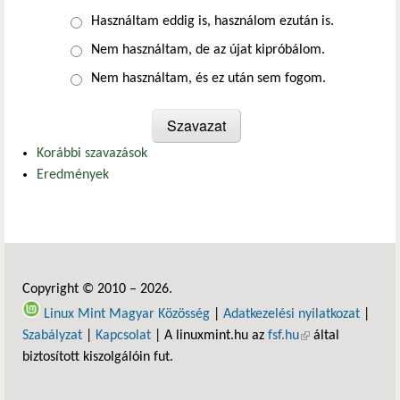
Választások
Használtam eddig is, használom ezután is.
Nem használtam, de az újat kipróbálom.
Nem használtam, és ez után sem fogom.
Korábbi szavazások
Eredmények
Copyright © 2010 – 2026.
Linux Mint Magyar Közösség
|
Adatkezelési nyilatkozat
|
Szabályzat
|
Kapcsolat
| A linuxmint.hu az
fsf.hu
(külső hivatkozás)
által
biztosított kiszolgálóin fut.