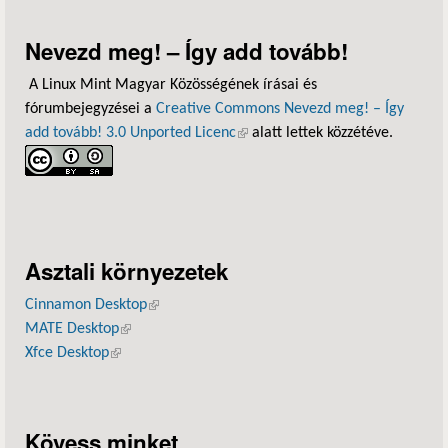
Nevezd meg! – Így add tovább!
A Linux Mint Magyar Közösségének írásai és
fórumbejegyzései a
Creative Commons Nevezd meg! – Így
add tovább! 3.0 Unported Licenc
(külső hivatkozás)
alatt lettek közzétéve.
Asztali környezetek
Cinnamon Desktop
(külső hivatkozás)
MATE Desktop
(külső hivatkozás)
Xfce Desktop
(külső hivatkozás)
Kövess minket