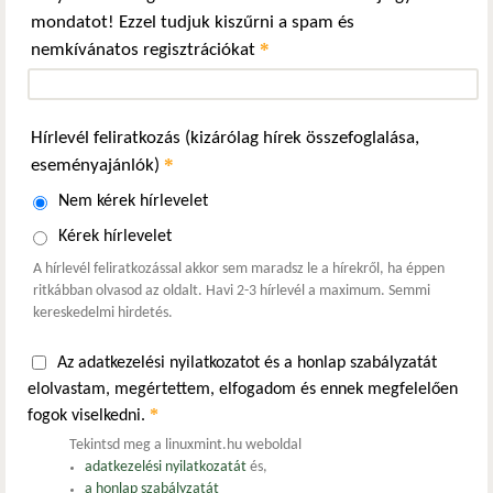
mondatot! Ezzel tudjuk kiszűrni a spam és
*
nemkívánatos regisztrációkat
Hírlevél feliratkozás (kizárólag hírek összefoglalása,
*
eseményajánlók)
Nem kérek hírlevelet
Kérek hírlevelet
A hírlevél feliratkozással akkor sem maradsz le a hírekről, ha éppen
ritkábban olvasod az oldalt. Havi 2-3 hírlevél a maximum. Semmi
kereskedelmi hirdetés.
Az adatkezelési nyilatkozatot és a honlap szabályzatát
elolvastam, megértettem, elfogadom és ennek megfelelően
*
fogok viselkedni.
Tekintsd meg a linuxmint.hu weboldal
adatkezelési nyilatkozatát
és,
a honlap szabályzatát