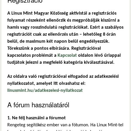
A Linux Mint Magyar Közösség aktivistái a regisztrációs
folyamat részeként ellenőrzik és megpróbálják kiszűrni a
hamis vagy rosszindulatú regisztrációkat. Ezért a szabályos
regisztrációt csak az ellenőrzés után – lehetőleg 8 órán
belül, de maximum két napon belül engedélyezzük.
Törekszünk a pontos elbírására. Regisztrációval
kapcsolatos problémát a
Kapcsolat
oldalon lévő űrlappal
tudjátok jelezni a megfelelő kategória kiválasztásával.
Az oldalra való regisztrációval elfogadod az adatkezelési
nyilatkozatot, amelyet itt olvashatsz el:
linuxmint.hu/adatkezelesi-nyilatkozat
A fórum használatáról
1. Ne félj használni a fórumot
Rengeteg segítőkész ember van a fótumon. Ha Linux Mint-tel