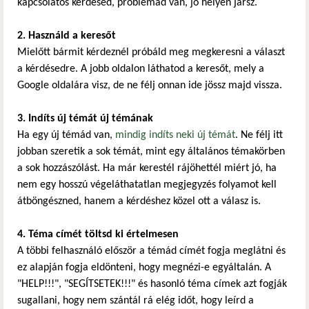
kapcsolatos kérdésed, problémád van, jó helyen jársz.
2. Használd a keresőt
Mielőtt bármit kérdeznél próbáld meg megkeresni a választ
a kérdésedre. A jobb oldalon láthatod a keresőt, mely a
Google oldalára visz, de ne félj onnan ide jössz majd vissza.
3. Indíts új témát új témának
Ha egy új témád van,
mindig indíts neki új témát
. Ne félj itt
jobban szeretik a sok témát, mint egy általános témakörben
a sok hozzászólást. Ha már kerestél rájöhettél miért jó, ha
nem egy hosszú végeláthatatlan megjegyzés folyamot kell
átböngészned, hanem a kérdéshez közel ott a válasz is.
4. Téma címét töltsd ki értelmesen
A többi felhasználó először a témád címét fogja meglátni és
ez alapján fogja eldönteni, hogy megnézi-e egyáltalán. A
"HELP!!!", "SEGÍTSETEK!!!" és hasonló téma címek azt fogják
sugallani, hogy nem szántál rá elég időt, hogy leírd a