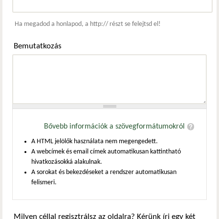
Webcím
Ha megadod a honlapod, a http:// részt se felejtsd el!
Bemutatkozás
Bővebb információk a szövegformátumokról
A HTML jelölők használata nem megengedett.
A webcímek és email címek automatikusan kattintható
hivatkozásokká alakulnak.
A sorokat és bekezdéseket a rendszer automatikusan
felismeri.
Milyen céllal regisztrálsz az oldalra? Kérünk írj egy két