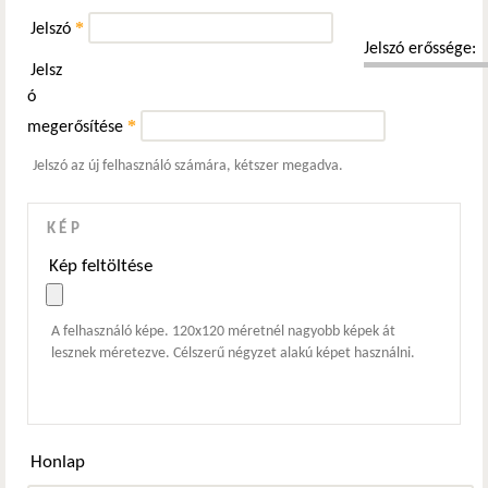
*
Jelszó
Jelszó erőssége:
Jelsz
ó
*
megerősítése
Jelszó az új felhasználó számára, kétszer megadva.
KÉP
Kép feltöltése
A felhasználó képe. 120x120 méretnél nagyobb képek át
lesznek méretezve. Célszerű négyzet alakú képet használni.
Honlap