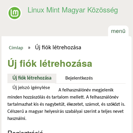
Ugrás a tartalomra
Linux Mint Magyar Közösség
menü
»
Új fiók létrehozása
Címlap
Jelenlegi hely
Új fiók létrehozása
Új fiók létrehozása
(aktív fül)
Bejelentkezés
Új jelszó igénylése
A felhasználónév megjelenik
minden hozzászólás és tartalom mellett. A felhasználónév
tartalmazhat kis és nagybetűt, ékezetet, számot, és szóközt is.
Célszerű a magyar helyesírás szabályai szerint a teljes nevet
használni.
Regisztráció