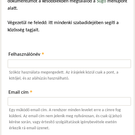
dokumentumot a későbbiekben megtalálod a
Súgó
menüpont
alatt.
Végezetül ne feledd: itt mindenki szabadidejében segíti a
közösség tagjait.
*
Felhasználónév
Szóköz használata megengedett. Az írásjelek közül csak a pont, a
kötőjel, és az aláhúzás használható.
*
Email cím
Egy működő email cím. A rendszer minden levelet erre a címre fog
küldeni. Az email cím nem jelenik meg nyilvánosan, és csak új jelszó
kérése során, vagy értesítő szolgáltatások igénybevétele esetén
érkezik rá email üzenet.