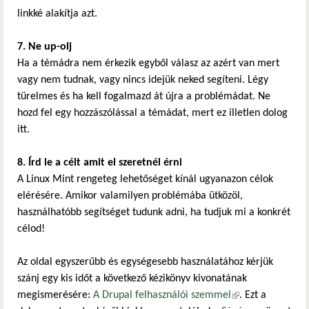
linkké alakítja azt.
7. Ne up-olj
Ha a témádra nem érkezik egyből válasz az azért van mert
vagy nem tudnak, vagy nincs idejük neked segíteni. Légy
türelmes és ha kell fogalmazd át újra a problémádat. Ne
hozd fel egy hozzászólással a témádat, mert ez illetlen dolog
itt.
8. Írd le a célt amit el szeretnél érni
A Linux Mint rengeteg lehetőséget kínál ugyanazon célok
elérésére. Amikor valamilyen problémába ütközöl,
használhatóbb segítséget tudunk adni, ha tudjuk mi a konkrét
célod!
Az oldal egyszerűbb és egységesebb használatához kérjük
szánj egy kis időt a következő kézikönyv kivonatának
megismerésére:
A Drupal felhasználói szemmel
(külső hivatkozás)
. Ezt a