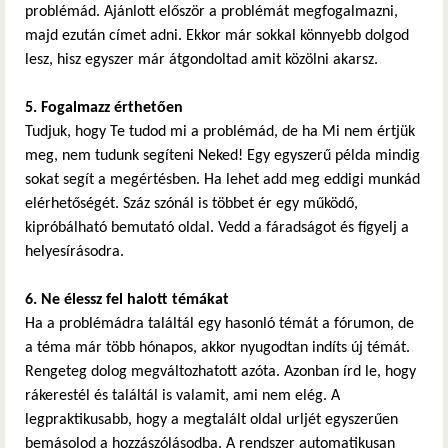
problémád. Ajánlott először a problémát megfogalmazni,
majd ezután címet adni. Ekkor már sokkal könnyebb dolgod
lesz, hisz egyszer már átgondoltad amit közölni akarsz.
5. Fogalmazz érthetően
Tudjuk, hogy Te tudod mi a problémád, de ha Mi nem értjük
meg, nem tudunk segíteni Neked! Egy egyszerű példa mindig
sokat segít a megértésben. Ha lehet add meg eddigi munkád
elérhetőségét. Száz szónál is többet ér egy működő,
kipróbálható bemutató oldal. Vedd a fáradságot és figyelj a
helyesírásodra.
6. Ne élessz fel halott témákat
Ha a problémádra találtál egy hasonló témát a fórumon, de
a téma már több hónapos, akkor nyugodtan indíts új témát.
Rengeteg dolog megváltozhatott azóta. Azonban írd le, hogy
rákerestél és találtál is valamit, ami nem elég. A
legpraktikusabb, hogy a megtalált oldal urljét egyszerűen
bemásolod a hozzászólásodba. A rendszer automatikusan