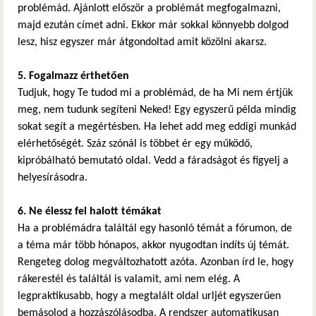
problémád. Ajánlott először a problémát megfogalmazni,
majd ezután címet adni. Ekkor már sokkal könnyebb dolgod
lesz, hisz egyszer már átgondoltad amit közölni akarsz.
5. Fogalmazz érthetően
Tudjuk, hogy Te tudod mi a problémád, de ha Mi nem értjük
meg, nem tudunk segíteni Neked! Egy egyszerű példa mindig
sokat segít a megértésben. Ha lehet add meg eddigi munkád
elérhetőségét. Száz szónál is többet ér egy működő,
kipróbálható bemutató oldal. Vedd a fáradságot és figyelj a
helyesírásodra.
6. Ne élessz fel halott témákat
Ha a problémádra találtál egy hasonló témát a fórumon, de
a téma már több hónapos, akkor nyugodtan indíts új témát.
Rengeteg dolog megváltozhatott azóta. Azonban írd le, hogy
rákerestél és találtál is valamit, ami nem elég. A
legpraktikusabb, hogy a megtalált oldal urljét egyszerűen
bemásolod a hozzászólásodba. A rendszer automatikusan