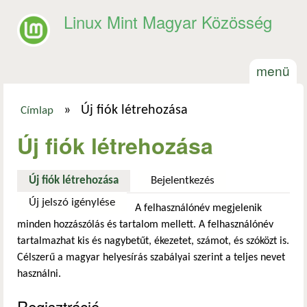
Ugrás a tartalomra
Linux Mint Magyar Közösség
menü
»
Új fiók létrehozása
Címlap
Jelenlegi hely
Új fiók létrehozása
Új fiók létrehozása
(aktív fül)
Bejelentkezés
Új jelszó igénylése
A felhasználónév megjelenik
minden hozzászólás és tartalom mellett. A felhasználónév
tartalmazhat kis és nagybetűt, ékezetet, számot, és szóközt is.
Célszerű a magyar helyesírás szabályai szerint a teljes nevet
használni.
Regisztráció