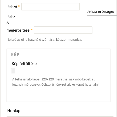
*
Jelszó
Jelszó erőssége:
Jelsz
ó
*
megerősítése
Jelszó az új felhasználó számára, kétszer megadva.
KÉP
Kép feltöltése
A felhasználó képe. 120x120 méretnél nagyobb képek át
lesznek méretezve. Célszerű négyzet alakú képet használni.
Honlap