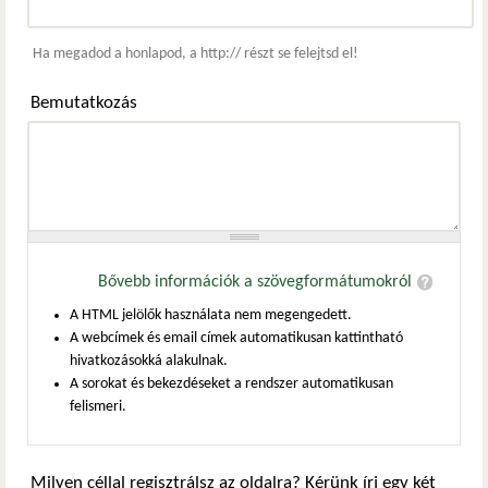
Webcím
Ha megadod a honlapod, a http:// részt se felejtsd el!
Bemutatkozás
Bővebb információk a szövegformátumokról
A HTML jelölők használata nem megengedett.
A webcímek és email címek automatikusan kattintható
hivatkozásokká alakulnak.
A sorokat és bekezdéseket a rendszer automatikusan
felismeri.
Milyen céllal regisztrálsz az oldalra? Kérünk írj egy két