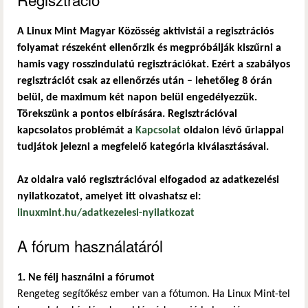
A Linux Mint Magyar Közösség aktivistái a regisztrációs
folyamat részeként ellenőrzik és megpróbálják kiszűrni a
hamis vagy rosszindulatú regisztrációkat. Ezért a szabályos
regisztrációt csak az ellenőrzés után – lehetőleg 8 órán
belül, de maximum két napon belül engedélyezzük.
Törekszünk a pontos elbírására. Regisztrációval
kapcsolatos problémát a
Kapcsolat
oldalon lévő űrlappal
tudjátok jelezni a megfelelő kategória kiválasztásával.
Az oldalra való regisztrációval elfogadod az adatkezelési
nyilatkozatot, amelyet itt olvashatsz el:
linuxmint.hu/adatkezelesi-nyilatkozat
A fórum használatáról
1. Ne félj használni a fórumot
Rengeteg segítőkész ember van a fótumon. Ha Linux Mint-tel