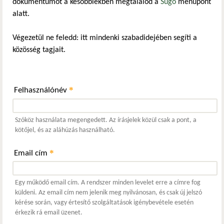
dokumentumot a későbbiekben megtalálod a
Súgó
menüpont
alatt.
Végezetül ne feledd: itt mindenki szabadidejében segíti a
közösség tagjait.
*
Felhasználónév
Szóköz használata megengedett. Az írásjelek közül csak a pont, a
kötőjel, és az aláhúzás használható.
*
Email cím
Egy működő email cím. A rendszer minden levelet erre a címre fog
küldeni. Az email cím nem jelenik meg nyilvánosan, és csak új jelszó
kérése során, vagy értesítő szolgáltatások igénybevétele esetén
érkezik rá email üzenet.