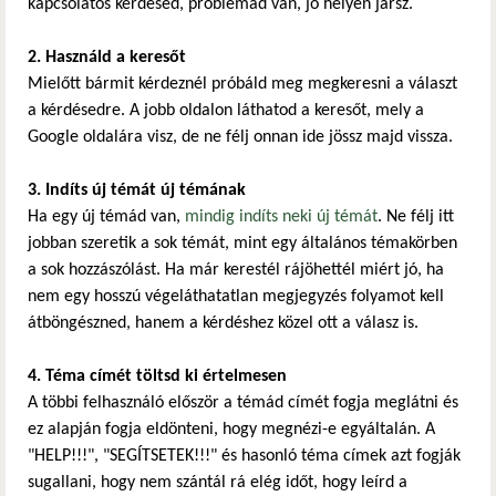
kapcsolatos kérdésed, problémád van, jó helyen jársz.
2. Használd a keresőt
Mielőtt bármit kérdeznél próbáld meg megkeresni a választ
a kérdésedre. A jobb oldalon láthatod a keresőt, mely a
Google oldalára visz, de ne félj onnan ide jössz majd vissza.
3. Indíts új témát új témának
Ha egy új témád van,
mindig indíts neki új témát
. Ne félj itt
jobban szeretik a sok témát, mint egy általános témakörben
a sok hozzászólást. Ha már kerestél rájöhettél miért jó, ha
nem egy hosszú végeláthatatlan megjegyzés folyamot kell
átböngészned, hanem a kérdéshez közel ott a válasz is.
4. Téma címét töltsd ki értelmesen
A többi felhasználó először a témád címét fogja meglátni és
ez alapján fogja eldönteni, hogy megnézi-e egyáltalán. A
"HELP!!!", "SEGÍTSETEK!!!" és hasonló téma címek azt fogják
sugallani, hogy nem szántál rá elég időt, hogy leírd a