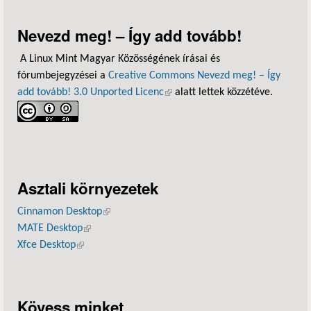
Nevezd meg! – Így add tovább!
A Linux Mint Magyar Közösségének írásai és
fórumbejegyzései a
Creative Commons Nevezd meg! – Így
add tovább! 3.0 Unported Licenc
(külső hivatkozás)
alatt lettek közzétéve.
Asztali környezetek
Cinnamon Desktop
(külső hivatkozás)
MATE Desktop
(külső hivatkozás)
Xfce Desktop
(külső hivatkozás)
Kövess minket