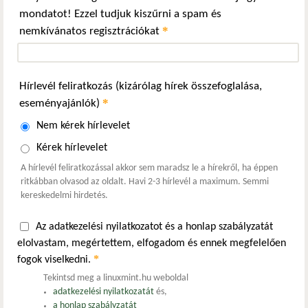
mondatot! Ezzel tudjuk kiszűrni a spam és
*
nemkívánatos regisztrációkat
Hírlevél feliratkozás (kizárólag hírek összefoglalása,
*
eseményajánlók)
Nem kérek hírlevelet
Kérek hírlevelet
A hírlevél feliratkozással akkor sem maradsz le a hírekről, ha éppen
ritkábban olvasod az oldalt. Havi 2-3 hírlevél a maximum. Semmi
kereskedelmi hirdetés.
Az adatkezelési nyilatkozatot és a honlap szabályzatát
elolvastam, megértettem, elfogadom és ennek megfelelően
*
fogok viselkedni.
Tekintsd meg a linuxmint.hu weboldal
adatkezelési nyilatkozatát
és,
a honlap szabályzatát