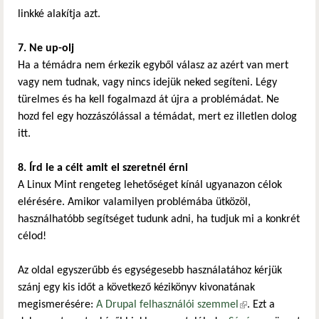
linkké alakítja azt.
7. Ne up-olj
Ha a témádra nem érkezik egyből válasz az azért van mert
vagy nem tudnak, vagy nincs idejük neked segíteni. Légy
türelmes és ha kell fogalmazd át újra a problémádat. Ne
hozd fel egy hozzászólással a témádat, mert ez illetlen dolog
itt.
8. Írd le a célt amit el szeretnél érni
A Linux Mint rengeteg lehetőséget kínál ugyanazon célok
elérésére. Amikor valamilyen problémába ütközöl,
használhatóbb segítséget tudunk adni, ha tudjuk mi a konkrét
célod!
Az oldal egyszerűbb és egységesebb használatához kérjük
szánj egy kis időt a következő kézikönyv kivonatának
megismerésére:
A Drupal felhasználói szemmel
(külső hivatkozás)
. Ezt a