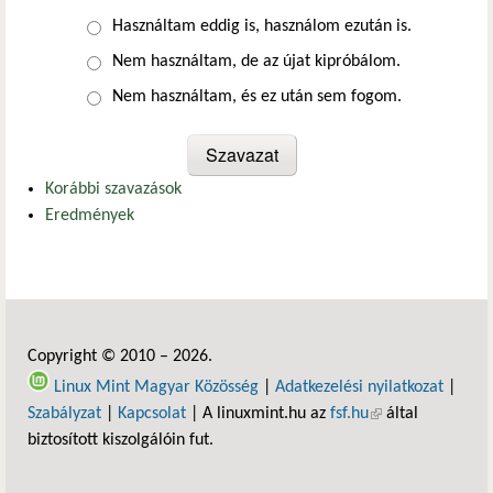
Választások
Használtam eddig is, használom ezután is.
Nem használtam, de az újat kipróbálom.
Nem használtam, és ez után sem fogom.
Korábbi szavazások
Eredmények
Copyright © 2010 – 2026.
Linux Mint Magyar Közösség
|
Adatkezelési nyilatkozat
|
Szabályzat
|
Kapcsolat
| A linuxmint.hu az
fsf.hu
(külső hivatkozás)
által
biztosított kiszolgálóin fut.