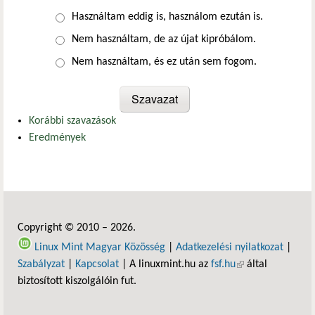
Választások
Használtam eddig is, használom ezután is.
Nem használtam, de az újat kipróbálom.
Nem használtam, és ez után sem fogom.
Korábbi szavazások
Eredmények
Copyright © 2010 – 2026.
Linux Mint Magyar Közösség
|
Adatkezelési nyilatkozat
|
Szabályzat
|
Kapcsolat
| A linuxmint.hu az
fsf.hu
(külső hivatkozás)
által
biztosított kiszolgálóin fut.