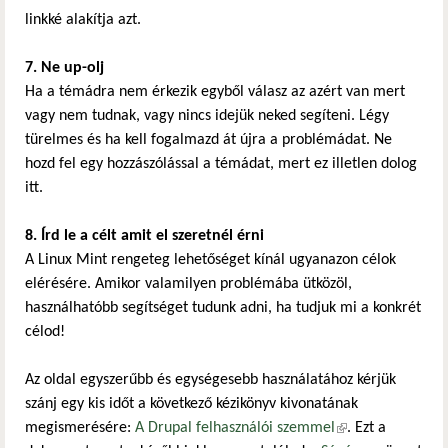
linkké alakítja azt.
7. Ne up-olj
Ha a témádra nem érkezik egyből válasz az azért van mert
vagy nem tudnak, vagy nincs idejük neked segíteni. Légy
türelmes és ha kell fogalmazd át újra a problémádat. Ne
hozd fel egy hozzászólással a témádat, mert ez illetlen dolog
itt.
8. Írd le a célt amit el szeretnél érni
A Linux Mint rengeteg lehetőséget kínál ugyanazon célok
elérésére. Amikor valamilyen problémába ütközöl,
használhatóbb segítséget tudunk adni, ha tudjuk mi a konkrét
célod!
Az oldal egyszerűbb és egységesebb használatához kérjük
szánj egy kis időt a következő kézikönyv kivonatának
megismerésére:
A Drupal felhasználói szemmel
(külső hivatkozás)
. Ezt a