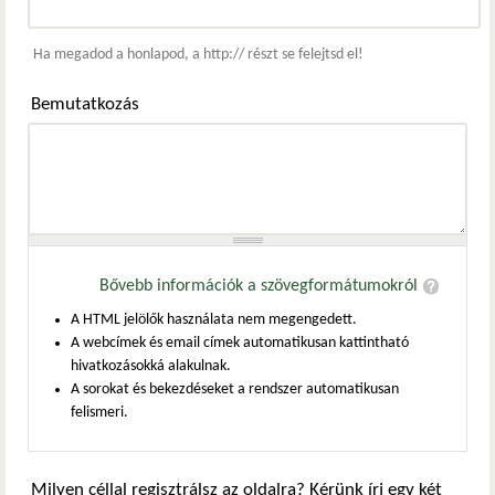
Webcím
Ha megadod a honlapod, a http:// részt se felejtsd el!
Bemutatkozás
Bővebb információk a szövegformátumokról
A HTML jelölők használata nem megengedett.
A webcímek és email címek automatikusan kattintható
hivatkozásokká alakulnak.
A sorokat és bekezdéseket a rendszer automatikusan
felismeri.
Milyen céllal regisztrálsz az oldalra? Kérünk írj egy két