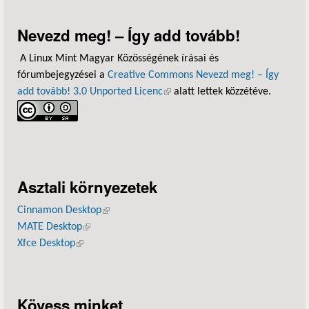
Nevezd meg! – Így add tovább!
A Linux Mint Magyar Közösségének írásai és
fórumbejegyzései a
Creative Commons Nevezd meg! – Így
add tovább! 3.0 Unported Licenc
(külső hivatkozás)
alatt lettek közzétéve.
Asztali környezetek
Cinnamon Desktop
(külső hivatkozás)
MATE Desktop
(külső hivatkozás)
Xfce Desktop
(külső hivatkozás)
Kövess minket