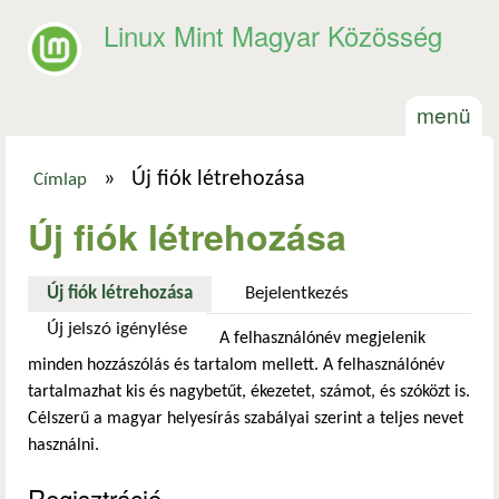
Ugrás a tartalomra
Linux Mint Magyar Közösség
menü
»
Új fiók létrehozása
Címlap
Jelenlegi hely
Új fiók létrehozása
Új fiók létrehozása
(aktív fül)
Bejelentkezés
Új jelszó igénylése
A felhasználónév megjelenik
minden hozzászólás és tartalom mellett. A felhasználónév
tartalmazhat kis és nagybetűt, ékezetet, számot, és szóközt is.
Célszerű a magyar helyesírás szabályai szerint a teljes nevet
használni.
Regisztráció