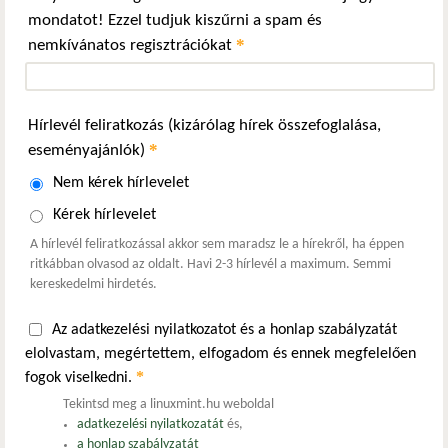
mondatot! Ezzel tudjuk kiszűrni a spam és
*
nemkívánatos regisztrációkat
Hírlevél feliratkozás (kizárólag hírek összefoglalása,
*
eseményajánlók)
Nem kérek hírlevelet
Kérek hírlevelet
A hírlevél feliratkozással akkor sem maradsz le a hírekről, ha éppen
ritkábban olvasod az oldalt. Havi 2-3 hírlevél a maximum. Semmi
kereskedelmi hirdetés.
Az adatkezelési nyilatkozatot és a honlap szabályzatát
elolvastam, megértettem, elfogadom és ennek megfelelően
*
fogok viselkedni.
Tekintsd meg a linuxmint.hu weboldal
adatkezelési nyilatkozatát
és,
a honlap szabályzatát