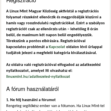
A Linux Mint Magyar Közösség aktivistái a regisztrációs
folyamat részeként ellenőrzik és megpróbálják kiszűrni a
hamis vagy rosszindulatú regisztrációkat. Ezért a szabályos
regisztrációt csak az ellenőrzés után – lehetőleg 8 órán
belül, de maximum két napon belül engedélyezzük.
Törekszünk a pontos elbírására. Regisztrációval
kapcsolatos problémát a
Kapcsolat
oldalon lévő űrlappal
tudjátok jelezni a megfelelő kategória kiválasztásával.
Az oldalra való regisztrációval elfogadod az adatkezelési
nyilatkozatot, amelyet itt olvashatsz el:
linuxmint.hu/adatkezelesi-nyilatkozat
A fórum használatáról
1. Ne félj használni a fórumot
Rengeteg segítőkész ember van a fótumon. Ha Linux Mint-tel