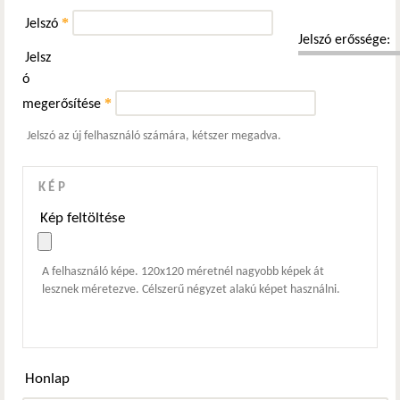
*
Jelszó
Jelszó erőssége:
Jelsz
ó
*
megerősítése
Jelszó az új felhasználó számára, kétszer megadva.
KÉP
Kép feltöltése
A felhasználó képe. 120x120 méretnél nagyobb képek át
lesznek méretezve. Célszerű négyzet alakú képet használni.
Honlap