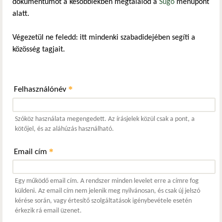
dokumentumot a későbbiekben megtalálod a
Súgó
menüpont
alatt.
Végezetül ne feledd: itt mindenki szabadidejében segíti a
közösség tagjait.
*
Felhasználónév
Szóköz használata megengedett. Az írásjelek közül csak a pont, a
kötőjel, és az aláhúzás használható.
*
Email cím
Egy működő email cím. A rendszer minden levelet erre a címre fog
küldeni. Az email cím nem jelenik meg nyilvánosan, és csak új jelszó
kérése során, vagy értesítő szolgáltatások igénybevétele esetén
érkezik rá email üzenet.