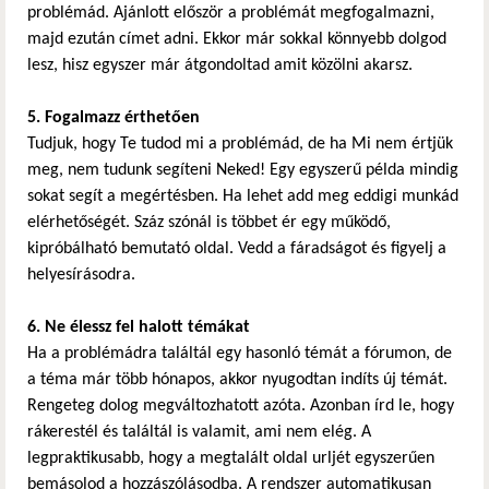
problémád. Ajánlott először a problémát megfogalmazni,
majd ezután címet adni. Ekkor már sokkal könnyebb dolgod
lesz, hisz egyszer már átgondoltad amit közölni akarsz.
5. Fogalmazz érthetően
Tudjuk, hogy Te tudod mi a problémád, de ha Mi nem értjük
meg, nem tudunk segíteni Neked! Egy egyszerű példa mindig
sokat segít a megértésben. Ha lehet add meg eddigi munkád
elérhetőségét. Száz szónál is többet ér egy működő,
kipróbálható bemutató oldal. Vedd a fáradságot és figyelj a
helyesírásodra.
6. Ne élessz fel halott témákat
Ha a problémádra találtál egy hasonló témát a fórumon, de
a téma már több hónapos, akkor nyugodtan indíts új témát.
Rengeteg dolog megváltozhatott azóta. Azonban írd le, hogy
rákerestél és találtál is valamit, ami nem elég. A
legpraktikusabb, hogy a megtalált oldal urljét egyszerűen
bemásolod a hozzászólásodba. A rendszer automatikusan