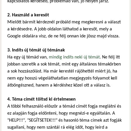
kapcsolatos kérdésed, problémád van, jó helyen jársz.
2. Használd a keresőt
Mielőtt bármit kérdeznél próbáld meg megkeresni a választ
a kérdésedre. A jobb oldalon láthatod a keresőt, mely a
Google oldalára visz, de ne félj onnan ide jössz majd vissza.
3. Indíts új témát új témának
Ha egy új témád van,
mindig indíts neki új témát
. Ne félj itt
jobban szeretik a sok témát, mint egy általános témakörben
a sok hozzászólást. Ha már kerestél rájöhettél miért jó, ha
nem egy hosszú végeláthatatlan megjegyzés folyamot kell
átböngészned, hanem a kérdéshez közel ott a válasz is.
4. Téma címét töltsd ki értelmesen
A többi felhasználó először a témád címét fogja meglátni és
ez alapján fogja eldönteni, hogy megnézi-e egyáltalán. A
"HELP!!!", "SEGÍTSETEK!!!" és hasonló téma címek azt fogják
sugallani, hogy nem szántál rá elég időt, hogy leírd a