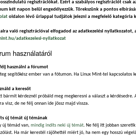
osszindulatú regisztrációkat. Ezért a szabályos regisztrációt csak a
um két napon belül engedélyezzük. Törekszünk a pontos elbírásár
olat
oldalon lévő űrlappal tudjátok jelezni a megfelelő kategória k
alra való regisztrációval elfogadod az adatkezelési nyilatkozatot, a
mint.hu/adatkezelesi-nyilatkozat
rum használatáról
félj használni a fórumot
eg segítőkész ember van a fótumon. Ha Linux Mint-tel kapcsolatos ké
ználd a keresőt
t bármit kérdeznél próbáld meg megkeresni a választ a kérdésedre. A
ra visz, de ne félj onnan ide jössz majd vissza.
íts új témát új témának
y új témád van,
mindig indíts neki új témát
. Ne félj itt jobban szeret
zólást. Ha már kerestél rájöhettél miért jó, ha nem egy hosszú végel