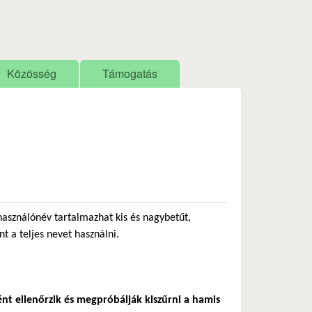
Közösség
Támogatás
használónév tartalmazhat kis és nagybetűt,
nt a teljes nevet használni.
ént ellenőrzik és megpróbálják kiszűrni a hamis