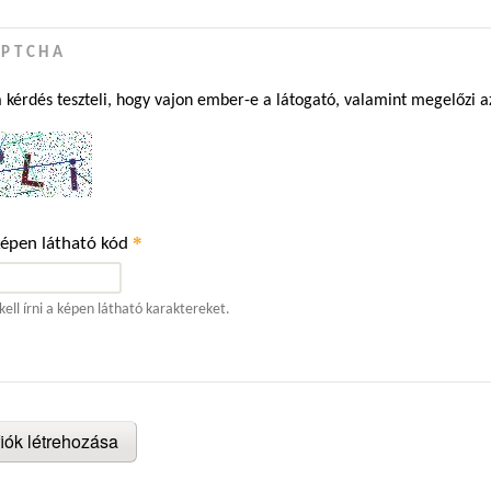
APTCHA
a kérdés teszteli, hogy vajon ember-e a látogató, valamint megelőzi 
*
képen látható kód
kell írni a képen látható karaktereket.