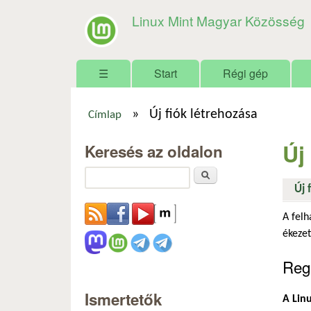
Linux Mint Magyar Közösség
Főmenü
☰
Start
Régi gép
»
Új fiók létrehozása
Címlap
Jelenlegi hely
Új
Keresés az oldalon
Keresés
Új 
A felh
ékezet
Regi
Ismertetők
A Linu