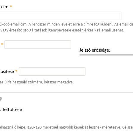
*
l cím
ködő email cím. A rendszer minden levelet erre a címre fog küldeni. Az email cí
 vagy értesítő szolgáltatások igénybevétele esetén érkezik rá email üzenet.
*
ó
Jelszó erőssége:
*
ősítése
 az új felhasználó számára, kétszer megadva.
P
 feltöltése
elhasználó képe. 120x120 méretnél nagyobb képek át lesznek méretezve. Célszer