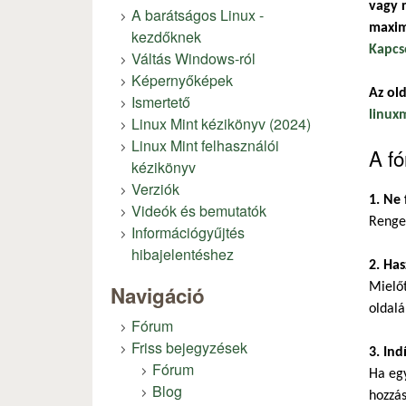
vagy r
A barátságos Linux -
maxim
kezdőknek
Kapcs
Váltás Windows-ról
Képernyőképek
Az old
Ismertető
linux
Linux Mint kézikönyv (2024)
Linux Mint felhasználói
A fó
kézikönyv
Verziók
1. Ne 
Videók és bemutatók
Renget
Információgyűjtés
hibajelentéshez
2. Has
Mielőt
Navigáció
oldalá
Fórum
Friss bejegyzések
3. Ind
Fórum
Ha eg
Blog
hozzás