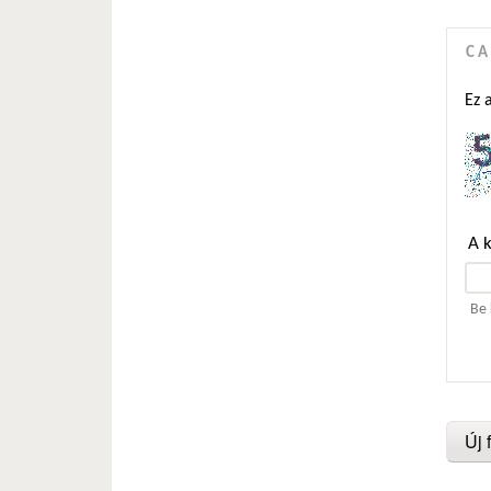
C
Ez 
A 
Be 