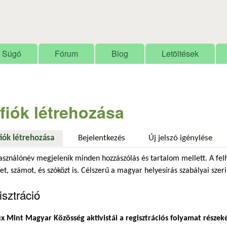
Ugrás a tartalomra
Súgó
Fórum
Blog
Letöltések
 fiók létrehozása
fiók létrehozása
(aktív fül)
Bejelentkezés
Új jelszó igénylése
asználónév megjelenik minden hozzászólás és tartalom mellett. A fel
et, számot, és szóközt is. Célszerű a magyar helyesírás szabályai szeri
sztráció
x Mint Magyar Közösség aktivistái a regisztrációs folyamat részek