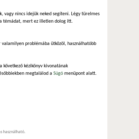
 vagy nincs idejük neked segíteni. Légy türelmes
 témádat, mert ez illetlen dolog itt.
r valamilyen problémába ütközöl, használhatóbb
 a következő kézikönyv kivonatának
későbbiekben megtalálod a
Súgó
menüpont alatt.
ás használható.