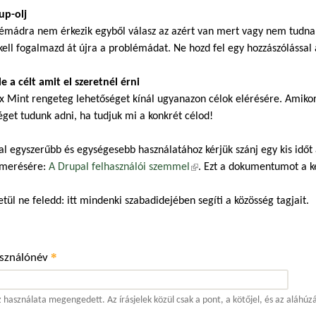
up-olj
émádra nem érkezik egyből válasz az azért van mert vagy nem tudnak,
kell fogalmazd át újra a problémádat. Ne hozd fel egy hozzászólással a
 le a célt amit el szeretnél érni
x Mint rengeteg lehetőséget kínál ugyanazon célok elérésére. Amiko
éget tudunk adni, ha tudjuk mi a konkrét célod!
al egyszerűbb és egységesebb használatához kérjük szánj egy kis időt
merésére:
A Drupal felhasználói szemmel
(külső hivatkozás)
. Ezt a dokumentumot a 
tül ne feledd: itt mindenki szabadidejében segíti a közösség tagjait.
*
asználónév
 használata megengedett. Az írásjelek közül csak a pont, a kötőjel, és az aláhúz