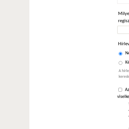
Milye
regis
Hírle
N
Ké
A hírl
keresk
Az
viselk