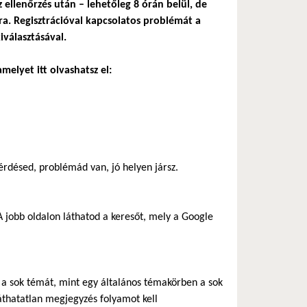
z ellenőrzés után – lehetőleg 8 órán belül, de
a. Regisztrációval kapcsolatos problémát a
iválasztásával.
melyet itt olvashatsz el:
rdésed, problémád van, jó helyen jársz.
 jobb oldalon láthatod a keresőt, mely a Google
ik a sok témát, mint egy általános témakörben a sok
áthatatlan megjegyzés folyamot kell