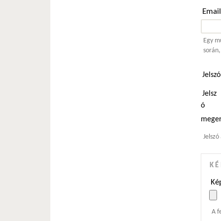
Emai
Egy mű
során,
Jelsz
Jelsz
ó
meger
Jelszó
KÉ
Kép
A f