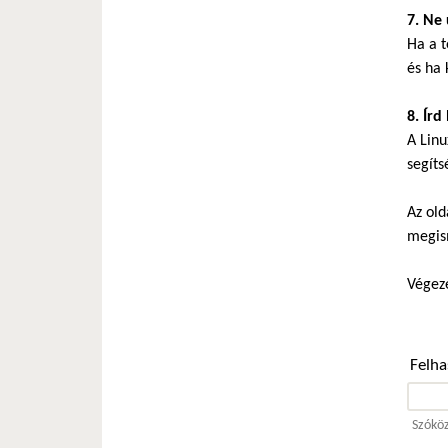
7. Ne 
Ha a t
és ha 
8. Írd
A Linu
segíts
Az old
megis
Végeze
Felh
Szóköz