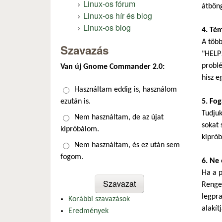
Linux-os fórum
átböng
Linux-os hír és blog
Linux-os blog
4. Té
A több
Szavazás
"HELP!
problé
Van új Gnome Commander 2.0:
hisz e
Választások
Használtam eddig is, használom
ezután is.
5. Fo
Tudju
Nem használtam, de az újat
sokat 
kipróbálom.
kiprób
Nem használtam, és ez után sem
fogom.
6. Ne 
Ha a p
Renget
legpra
Korábbi szavazások
alakítj
Eredmények