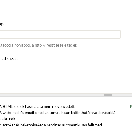
ap
ím
adod a honlapod, a http:// részt se felejtsd el!
tatkozás
A HTML jelölők használata nem megengedett.
A webcímek és email címek automatikusan kattintható hivatkozásokká
alakulnak.
A sorokat és bekezdéseket a rendszer automatikusan felismeri.