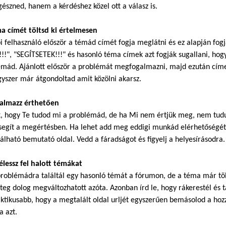
észned, hanem a kérdéshez közel ott a válasz is.
ma címét töltsd ki értelmesen
i felhasználó először a témád címét fogja meglátni és ez alapján fog
!!", "SEGÍTSETEK!!!" és hasonló téma címek azt fogják sugallani, hogy
mád. Ajánlott először a problémát megfogalmazni, majd ezután címet
gyszer már átgondoltad amit közölni akarsz.
galmazz érthetően
k, hogy Te tudod mi a problémád, de ha Mi nem értjük meg, nem tudu
segít a megértésben. Ha lehet add meg eddigi munkád elérhetőségét.
álható bemutató oldal. Vedd a fáradságot és figyelj a helyesírásodra.
élessz fel halott témákat
roblémádra találtál egy hasonló témát a fórumon, de a téma már töb
eg dolog megváltozhatott azóta. Azonban írd le, hogy rákerestél és ta
ktikusabb, hogy a megtalált oldal urljét egyszerűen bemásolod a hoz
a azt.