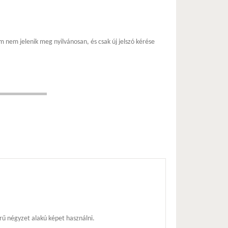
m nem jelenik meg nyilvánosan, és csak új jelszó kérése
ű négyzet alakú képet használni.