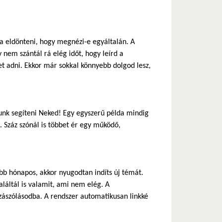
ja eldönteni, hogy megnézi-e egyáltalán. A
 nem szántál rá elég időt, hogy leírd a
 adni. Ekkor már sokkal könnyebb dolgod lesz,
nk segíteni Neked! Egy egyszerű példa mindig
 Száz szónál is többet ér egy működő,
b hónapos, akkor nyugodtan indíts új témát.
láltál is valamit, ami nem elég. A
zászólásodba. A rendszer automatikusan linkké