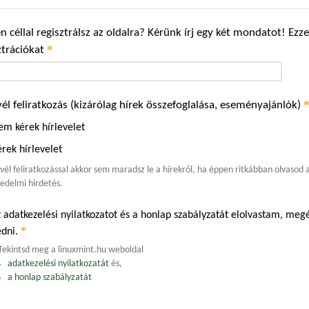
n céllal regisztrálsz az oldalra? Kérünk írj egy két mondatot! Ez
*
ztrációkat
vél feliratkozás (kizárólag hírek összefoglalása, eseményajánlók)
em kérek hírlevelet
rek hírlevelet
evél feliratkozással akkor sem maradsz le a hírekről, ha éppen ritkábban olvasod
edelmi hirdetés.
 adatkezelési nyilatkozatot és a honlap szabályzatát elolvastam, m
*
edni.
Tekintsd meg a linuxmint.hu weboldal
adatkezelési nyilatkozatát
és,
a honlap szabályzatát
.