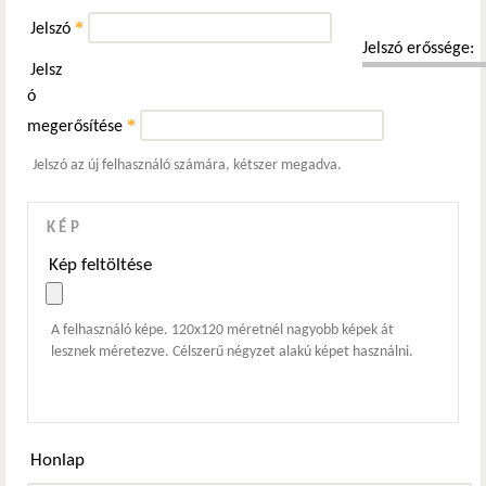
*
Jelszó
Jelszó erőssége:
Jelsz
ó
*
megerősítése
Jelszó az új felhasználó számára, kétszer megadva.
KÉP
Kép feltöltése
A felhasználó képe. 120x120 méretnél nagyobb képek át
lesznek méretezve. Célszerű négyzet alakú képet használni.
Honlap