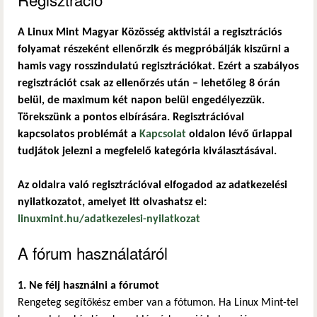
A Linux Mint Magyar Közösség aktivistái a regisztrációs
folyamat részeként ellenőrzik és megpróbálják kiszűrni a
hamis vagy rosszindulatú regisztrációkat. Ezért a szabályos
regisztrációt csak az ellenőrzés után – lehetőleg 8 órán
belül, de maximum két napon belül engedélyezzük.
Törekszünk a pontos elbírására. Regisztrációval
kapcsolatos problémát a
Kapcsolat
oldalon lévő űrlappal
tudjátok jelezni a megfelelő kategória kiválasztásával.
Az oldalra való regisztrációval elfogadod az adatkezelési
nyilatkozatot, amelyet itt olvashatsz el:
linuxmint.hu/adatkezelesi-nyilatkozat
A fórum használatáról
1. Ne félj használni a fórumot
Rengeteg segítőkész ember van a fótumon. Ha Linux Mint-tel