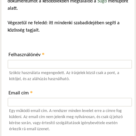
dokumentumot a későbbiekben megtalálod a
Súgó
menüpont
alatt.
Végezetül ne feledd: itt mindenki szabadidejében segíti a
közösség tagjait.
*
Felhasználónév
Szóköz használata megengedett. Az írásjelek közül csak a pont, a
kötőjel, és az aláhúzás használható.
*
Email cím
Egy működő email cím. A rendszer minden levelet erre a címre fog
küldeni. Az email cím nem jelenik meg nyilvánosan, és csak új jelszó
kérése során, vagy értesítő szolgáltatások igénybevétele esetén
érkezik rá email üzenet.