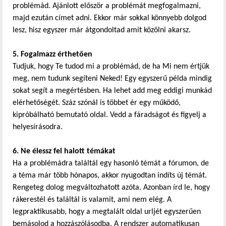
problémád. Ajánlott először a problémát megfogalmazni,
majd ezután címet adni. Ekkor már sokkal könnyebb dolgod
lesz, hisz egyszer már átgondoltad amit közölni akarsz.
5. Fogalmazz érthetően
Tudjuk, hogy Te tudod mi a problémád, de ha Mi nem értjük
meg, nem tudunk segíteni Neked! Egy egyszerű példa mindig
sokat segít a megértésben. Ha lehet add meg eddigi munkád
elérhetőségét. Száz szónál is többet ér egy működő,
kipróbálható bemutató oldal. Vedd a fáradságot és figyelj a
helyesírásodra.
6. Ne élessz fel halott témákat
Ha a problémádra találtál egy hasonló témát a fórumon, de
a téma már több hónapos, akkor nyugodtan indíts új témát.
Rengeteg dolog megváltozhatott azóta. Azonban írd le, hogy
rákerestél és találtál is valamit, ami nem elég. A
legpraktikusabb, hogy a megtalált oldal urljét egyszerűen
bemásolod a hozzászólásodba. A rendszer automatikusan