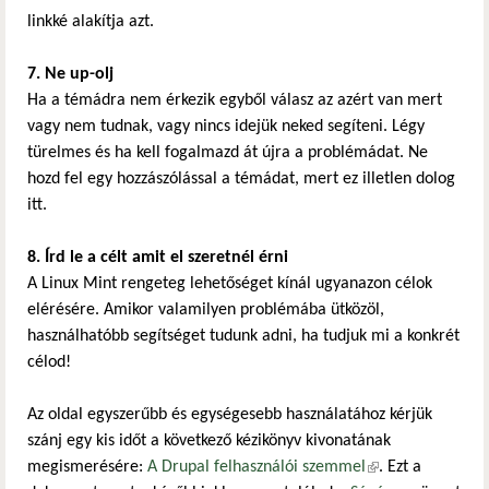
linkké alakítja azt.
7. Ne up-olj
Ha a témádra nem érkezik egyből válasz az azért van mert
vagy nem tudnak, vagy nincs idejük neked segíteni. Légy
türelmes és ha kell fogalmazd át újra a problémádat. Ne
hozd fel egy hozzászólással a témádat, mert ez illetlen dolog
itt.
8. Írd le a célt amit el szeretnél érni
A Linux Mint rengeteg lehetőséget kínál ugyanazon célok
elérésére. Amikor valamilyen problémába ütközöl,
használhatóbb segítséget tudunk adni, ha tudjuk mi a konkrét
célod!
Az oldal egyszerűbb és egységesebb használatához kérjük
szánj egy kis időt a következő kézikönyv kivonatának
megismerésére:
A Drupal felhasználói szemmel
(külső hivatkozás)
. Ezt a