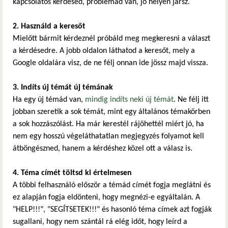
kapcsolatos kérdésed, problémád van, jó helyen jársz.
2. Használd a keresőt
Mielőtt bármit kérdeznél próbáld meg megkeresni a választ
a kérdésedre. A jobb oldalon láthatod a keresőt, mely a
Google oldalára visz, de ne félj onnan ide jössz majd vissza.
3. Indíts új témát új témának
Ha egy új témád van,
mindig indíts neki új témát
. Ne félj itt
jobban szeretik a sok témát, mint egy általános témakörben
a sok hozzászólást. Ha már kerestél rájöhettél miért jó, ha
nem egy hosszú végeláthatatlan megjegyzés folyamot kell
átböngészned, hanem a kérdéshez közel ott a válasz is.
4. Téma címét töltsd ki értelmesen
A többi felhasználó először a témád címét fogja meglátni és
ez alapján fogja eldönteni, hogy megnézi-e egyáltalán. A
"HELP!!!", "SEGÍTSETEK!!!" és hasonló téma címek azt fogják
sugallani, hogy nem szántál rá elég időt, hogy leírd a