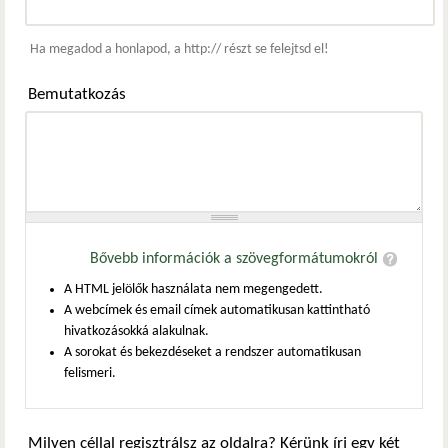
Webcím
Ha megadod a honlapod, a http:// részt se felejtsd el!
Bemutatkozás
Bővebb információk a szövegformátumokról
A HTML jelölők használata nem megengedett.
A webcímek és email címek automatikusan kattintható
hivatkozásokká alakulnak.
A sorokat és bekezdéseket a rendszer automatikusan
felismeri.
Milyen céllal regisztrálsz az oldalra? Kérünk írj egy két