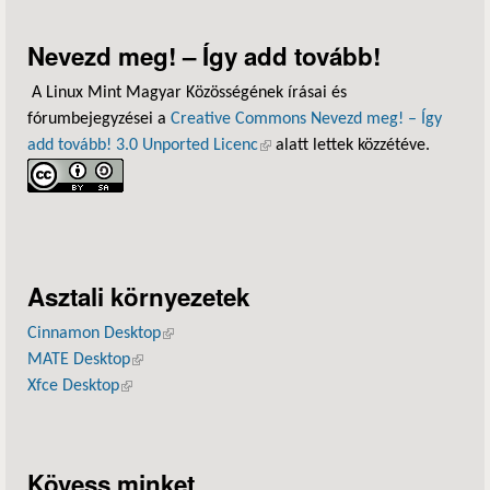
Nevezd meg! – Így add tovább!
A Linux Mint Magyar Közösségének írásai és
fórumbejegyzései a
Creative Commons Nevezd meg! – Így
add tovább! 3.0 Unported Licenc
(külső hivatkozás)
alatt lettek közzétéve.
Asztali környezetek
Cinnamon Desktop
(külső hivatkozás)
MATE Desktop
(külső hivatkozás)
Xfce Desktop
(külső hivatkozás)
Kövess minket