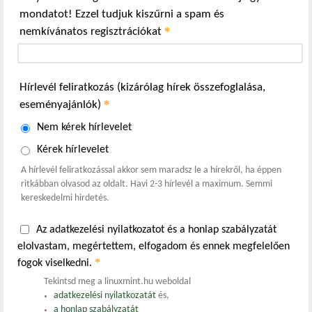
mondatot! Ezzel tudjuk kiszűrni a spam és
*
nemkívánatos regisztrációkat
Hírlevél feliratkozás (kizárólag hírek összefoglalása,
*
eseményajánlók)
Nem kérek hírlevelet
Kérek hírlevelet
A hírlevél feliratkozással akkor sem maradsz le a hírekről, ha éppen
ritkábban olvasod az oldalt. Havi 2-3 hírlevél a maximum. Semmi
kereskedelmi hirdetés.
Az adatkezelési nyilatkozatot és a honlap szabályzatát
elolvastam, megértettem, elfogadom és ennek megfelelően
*
fogok viselkedni.
Tekintsd meg a linuxmint.hu weboldal
adatkezelési nyilatkozatát
és,
a honlap szabályzatát