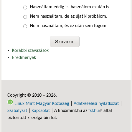
Választások
Használtam eddig is, használom ezután is.
Nem használtam, de az újat kipróbálom.
Nem használtam, és ez után sem fogom.
Korábbi szavazások
Eredmények
Copyright © 2010 – 2026.
Linux Mint Magyar Közösség
|
Adatkezelési nyilatkozat
|
Szabályzat
|
Kapcsolat
| A linuxmint.hu az
fsf.hu
(külső hivatkozás)
által
biztosított kiszolgálóin fut.