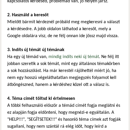
kapcsolatos kérdésed, problémád van, jó helyen jársz.
2. Használd a keresőt
Mielőtt bármit kérdeznél próbáld meg megkeresni a választ
a kérdésedre. A jobb oldalon láthatod a keresőt, mely a
Google oldalára visz, de ne félj onnan ide jössz majd vissza.
3. Indíts új témát új témának
Ha egy új témád van,
mindig indíts neki új témát
. Ne félj itt
jobban szeretik a sok témát, mint egy általános témakörben
a sok hozzászólást. Ha már kerestél rájöhettél miért jó, ha
nem egy hosszú végeláthatatlan megjegyzés folyamot kell
átböngészned, hanem a kérdéshez közel ott a válasz is.
4. Téma címét töltsd ki értelmesen
A többi felhasználó először a témád címét fogja meglátni és
ez alapján fogja eldönteni, hogy megnézi-e egyáltalán. A
"HELP!!!", "SEGÍTSETEK!!!" és hasonló téma címek azt fogják
sugallani, hogy nem szántál rá elég időt, hogy leírd a