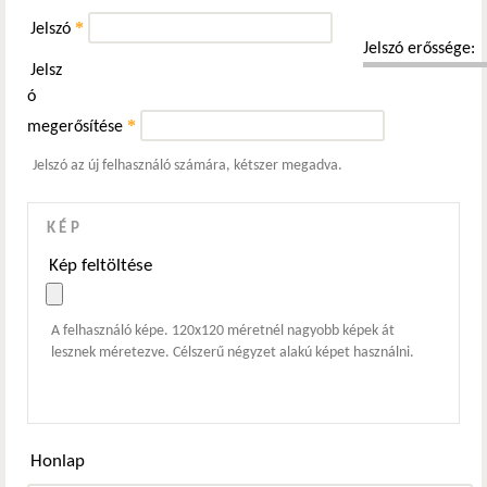
*
Jelszó
Jelszó erőssége:
Jelsz
ó
*
megerősítése
Jelszó az új felhasználó számára, kétszer megadva.
KÉP
Kép feltöltése
A felhasználó képe. 120x120 méretnél nagyobb képek át
lesznek méretezve. Célszerű négyzet alakú képet használni.
Honlap