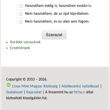
Választások
Használtam eddig is, használom ezután is.
Nem használtam, de az újat kipróbálom.
Nem használtam, és ez után sem fogom.
Korábbi szavazások
Eredmények
Copyright © 2010 – 2026.
Linux Mint Magyar Közösség
|
Adatkezelési nyilatkozat
|
Szabályzat
|
Kapcsolat
| A linuxmint.hu az
fsf.hu
(külső hivatkozás)
által
biztosított kiszolgálóin fut.