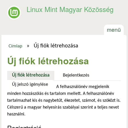
Ugrás a tartalomra
Linux Mint Magyar Közösség
menü
»
Új fiók létrehozása
Címlap
Jelenlegi hely
Új fiók létrehozása
Új fiók létrehozása
(aktív fül)
Bejelentkezés
Új jelszó igénylése
A felhasználónév megjelenik
minden hozzászólás és tartalom mellett. A felhasználónév
tartalmazhat kis és nagybetűt, ékezetet, számot, és szóközt is.
Célszerű a magyar helyesírás szabályai szerint a teljes nevet
használni.
Regisztráció