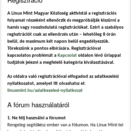
A Linux Mint Magyar Közösség aktivistái a regisztrációs
folyamat részeként ellenőrzik és megpróbálják kiszűrni a
hamis vagy rosszindulatú regisztrációkat. Ezért a szabályos
regisztrációt csak az ellenőrzés után – lehetőleg 8 órán
belül, de maximum két napon belül engedélyezzük.
Törekszünk a pontos elbírására. Regisztrációval
kapcsolatos problémát a
Kapcsolat
oldalon lévő űrlappal
tudjátok jelezni a megfelelő kategória kiválasztásával.
Az oldalra való regisztrációval elfogadod az adatkezelési
nyilatkozatot, amelyet itt olvashatsz el:
linuxmint.hu/adatkezelesi-nyilatkozat
A fórum használatáról
1. Ne félj használni a fórumot
Rengeteg segítőkész ember van a fótumon. Ha Linux Mint-tel