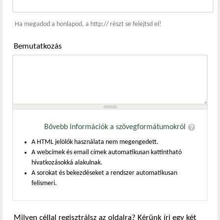
Webcím
Ha megadod a honlapod, a http:// részt se felejtsd el!
Bemutatkozás
Bővebb információk a szövegformátumokról
A HTML jelölők használata nem megengedett.
A webcímek és email címek automatikusan kattintható
hivatkozásokká alakulnak.
A sorokat és bekezdéseket a rendszer automatikusan
felismeri.
Milyen céllal regisztrálsz az oldalra? Kérünk írj egy két