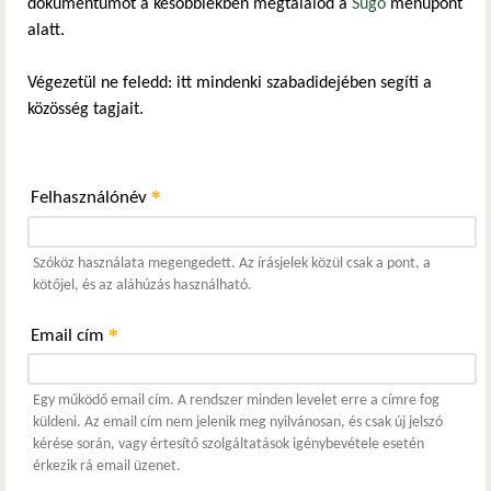
dokumentumot a későbbiekben megtalálod a
Súgó
menüpont
alatt.
Végezetül ne feledd: itt mindenki szabadidejében segíti a
közösség tagjait.
*
Felhasználónév
Szóköz használata megengedett. Az írásjelek közül csak a pont, a
kötőjel, és az aláhúzás használható.
*
Email cím
Egy működő email cím. A rendszer minden levelet erre a címre fog
küldeni. Az email cím nem jelenik meg nyilvánosan, és csak új jelszó
kérése során, vagy értesítő szolgáltatások igénybevétele esetén
érkezik rá email üzenet.