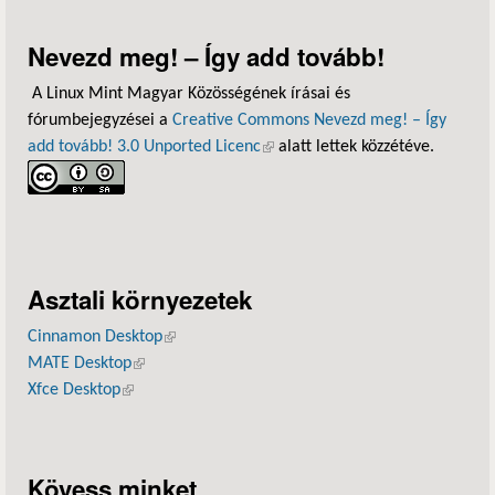
Nevezd meg! – Így add tovább!
A Linux Mint Magyar Közösségének írásai és
fórumbejegyzései a
Creative Commons Nevezd meg! – Így
add tovább! 3.0 Unported Licenc
(külső hivatkozás)
alatt lettek közzétéve.
Asztali környezetek
Cinnamon Desktop
(külső hivatkozás)
MATE Desktop
(külső hivatkozás)
Xfce Desktop
(külső hivatkozás)
Kövess minket