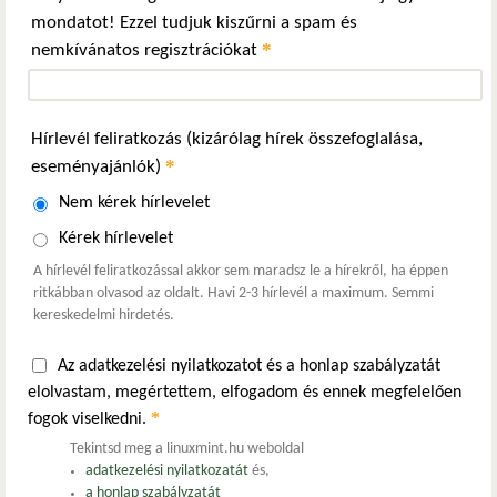
mondatot! Ezzel tudjuk kiszűrni a spam és
*
nemkívánatos regisztrációkat
Hírlevél feliratkozás (kizárólag hírek összefoglalása,
*
eseményajánlók)
Nem kérek hírlevelet
Kérek hírlevelet
A hírlevél feliratkozással akkor sem maradsz le a hírekről, ha éppen
ritkábban olvasod az oldalt. Havi 2-3 hírlevél a maximum. Semmi
kereskedelmi hirdetés.
Az adatkezelési nyilatkozatot és a honlap szabályzatát
elolvastam, megértettem, elfogadom és ennek megfelelően
*
fogok viselkedni.
Tekintsd meg a linuxmint.hu weboldal
adatkezelési nyilatkozatát
és,
a honlap szabályzatát