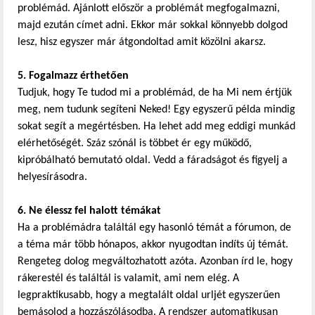
problémád. Ajánlott először a problémát megfogalmazni,
majd ezután címet adni. Ekkor már sokkal könnyebb dolgod
lesz, hisz egyszer már átgondoltad amit közölni akarsz.
5. Fogalmazz érthetően
Tudjuk, hogy Te tudod mi a problémád, de ha Mi nem értjük
meg, nem tudunk segíteni Neked! Egy egyszerű példa mindig
sokat segít a megértésben. Ha lehet add meg eddigi munkád
elérhetőségét. Száz szónál is többet ér egy működő,
kipróbálható bemutató oldal. Vedd a fáradságot és figyelj a
helyesírásodra.
6. Ne élessz fel halott témákat
Ha a problémádra találtál egy hasonló témát a fórumon, de
a téma már több hónapos, akkor nyugodtan indíts új témát.
Rengeteg dolog megváltozhatott azóta. Azonban írd le, hogy
rákerestél és találtál is valamit, ami nem elég. A
legpraktikusabb, hogy a megtalált oldal urljét egyszerűen
bemásolod a hozzászólásodba. A rendszer automatikusan