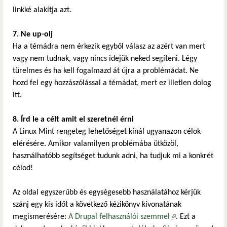
linkké alakítja azt.
7. Ne up-olj
Ha a témádra nem érkezik egyből válasz az azért van mert
vagy nem tudnak, vagy nincs idejük neked segíteni. Légy
türelmes és ha kell fogalmazd át újra a problémádat. Ne
hozd fel egy hozzászólással a témádat, mert ez illetlen dolog
itt.
8. Írd le a célt amit el szeretnél érni
A Linux Mint rengeteg lehetőséget kínál ugyanazon célok
elérésére. Amikor valamilyen problémába ütközöl,
használhatóbb segítséget tudunk adni, ha tudjuk mi a konkrét
célod!
Az oldal egyszerűbb és egységesebb használatához kérjük
szánj egy kis időt a következő kézikönyv kivonatának
megismerésére:
A Drupal felhasználói szemmel
(külső hivatkozás)
. Ezt a