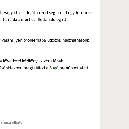
 vagy nincs idejük neked segíteni. Légy türelmes
 témádat, mert ez illetlen dolog itt.
r valamilyen problémába ütközöl, használhatóbb
 a következő kézikönyv kivonatának
későbbiekben megtalálod a
Súgó
menüpont alatt.
ás használható.