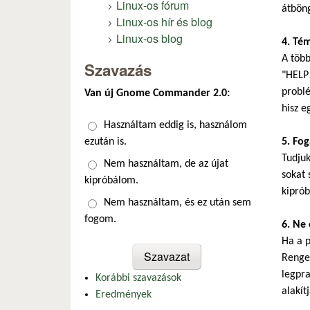
Linux-os fórum
átböng
Linux-os hír és blog
Linux-os blog
4. Té
A több
Szavazás
"HELP!
problé
Van új Gnome Commander 2.0:
hisz e
Választások
Használtam eddig is, használom
ezután is.
5. Fo
Tudju
Nem használtam, de az újat
sokat 
kipróbálom.
kiprób
Nem használtam, és ez után sem
fogom.
6. Ne 
Ha a p
Renget
legpra
Korábbi szavazások
alakítj
Eredmények