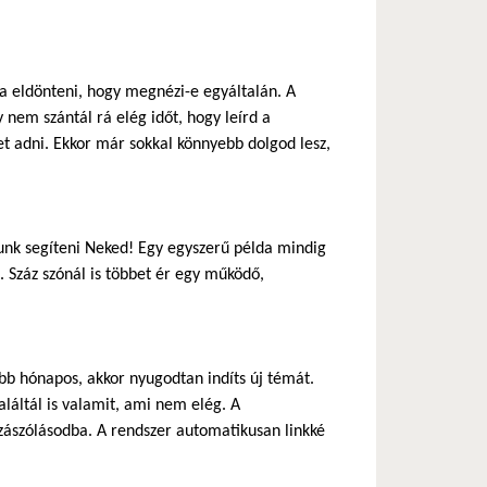
ja eldönteni, hogy megnézi-e egyáltalán. A
 nem szántál rá elég időt, hogy leírd a
 adni. Ekkor már sokkal könnyebb dolgod lesz,
nk segíteni Neked! Egy egyszerű példa mindig
 Száz szónál is többet ér egy működő,
b hónapos, akkor nyugodtan indíts új témát.
láltál is valamit, ami nem elég. A
zászólásodba. A rendszer automatikusan linkké