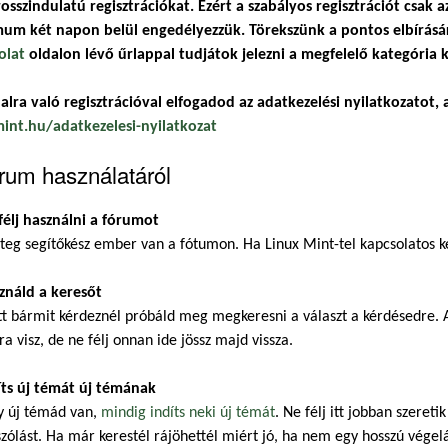
osszindulatú regisztrációkat. Ezért a szabályos regisztrációt csak a
um két napon belül engedélyezzük. Törekszünk a pontos elbírásár
olat
oldalon lévő űrlappal tudjátok jelezni a megfelelő kategória k
alra való regisztrációval elfogadod az adatkezelési nyilatkozatot, a
mint.hu/adatkezelesi-nyilatkozat
rum használatáról
félj használni a fórumot
eg segítőkész ember van a fótumon. Ha Linux Mint-tel kapcsolatos ké
ználd a keresőt
t bármit kérdeznél próbáld meg megkeresni a választ a kérdésedre. A
ra visz, de ne félj onnan ide jössz majd vissza.
íts új témát új témának
y új témád van,
mindig indíts neki új témát
. Ne félj itt jobban szeret
zólást. Ha már kerestél rájöhettél miért jó, ha nem egy hosszú végel