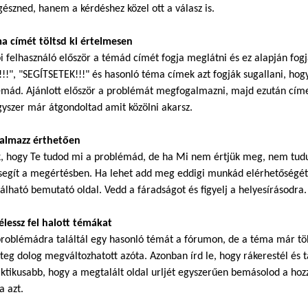
észned, hanem a kérdéshez közel ott a válasz is.
ma címét töltsd ki értelmesen
i felhasználó először a témád címét fogja meglátni és ez alapján fog
!!", "SEGÍTSETEK!!!" és hasonló téma címek azt fogják sugallani, hogy
mád. Ajánlott először a problémát megfogalmazni, majd ezután címet
gyszer már átgondoltad amit közölni akarsz.
galmazz érthetően
k, hogy Te tudod mi a problémád, de ha Mi nem értjük meg, nem tudu
segít a megértésben. Ha lehet add meg eddigi munkád elérhetőségét.
álható bemutató oldal. Vedd a fáradságot és figyelj a helyesírásodra.
élessz fel halott témákat
roblémádra találtál egy hasonló témát a fórumon, de a téma már töb
eg dolog megváltozhatott azóta. Azonban írd le, hogy rákerestél és ta
ktikusabb, hogy a megtalált oldal urljét egyszerűen bemásolod a hoz
a azt.