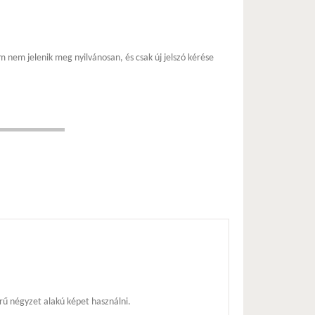
m nem jelenik meg nyilvánosan, és csak új jelszó kérése
ű négyzet alakú képet használni.