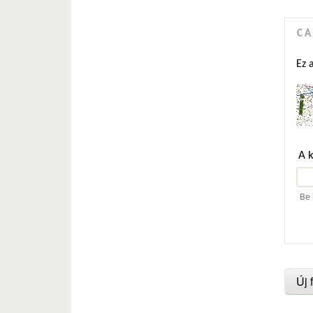
C
Ez 
A 
Be 