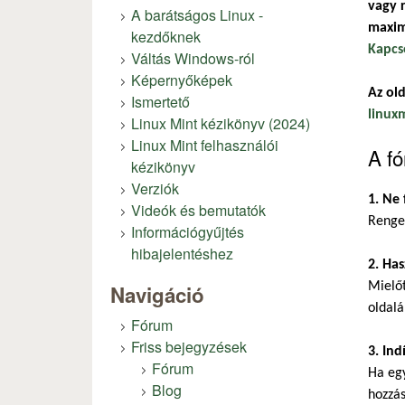
vagy r
A barátságos Linux -
maxim
kezdőknek
Kapcs
Váltás Windows-ról
Képernyőképek
Az old
Ismertető
linux
Linux Mint kézikönyv (2024)
Linux Mint felhasználói
A fó
kézikönyv
Verziók
1. Ne 
Videók és bemutatók
Renget
Információgyűjtés
hibajelentéshez
2. Has
Mielőt
Navigáció
oldalá
Fórum
Friss bejegyzések
3. Ind
Fórum
Ha eg
Blog
hozzás