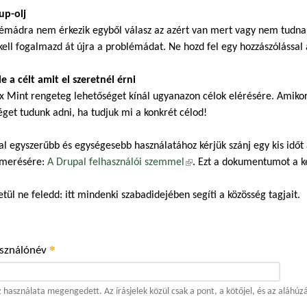
up-olj
émádra nem érkezik egyből válasz az azért van mert vagy nem tudnak,
kell fogalmazd át újra a problémádat. Ne hozd fel egy hozzászólással a
 le a célt amit el szeretnél érni
x Mint rengeteg lehetőséget kínál ugyanazon célok elérésére. Amiko
éget tudunk adni, ha tudjuk mi a konkrét célod!
al egyszerűbb és egységesebb használatához kérjük szánj egy kis időt
merésére:
A Drupal felhasználói szemmel
(külső hivatkozás)
. Ezt a dokumentumot a 
tül ne feledd: itt mindenki szabadidejében segíti a közösség tagjait.
*
asználónév
 használata megengedett. Az írásjelek közül csak a pont, a kötőjel, és az aláhúz