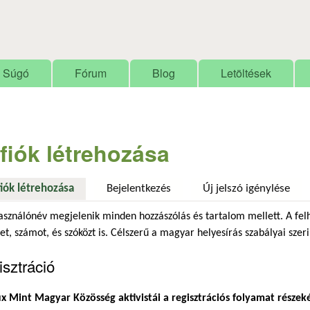
Ugrás a tartalomra
Súgó
Fórum
Blog
Letöltések
 fiók létrehozása
fiók létrehozása
(aktív fül)
Bejelentkezés
Új jelszó igénylése
asználónév megjelenik minden hozzászólás és tartalom mellett. A fel
et, számot, és szóközt is. Célszerű a magyar helyesírás szabályai szeri
sztráció
x Mint Magyar Közösség aktivistái a regisztrációs folyamat részek