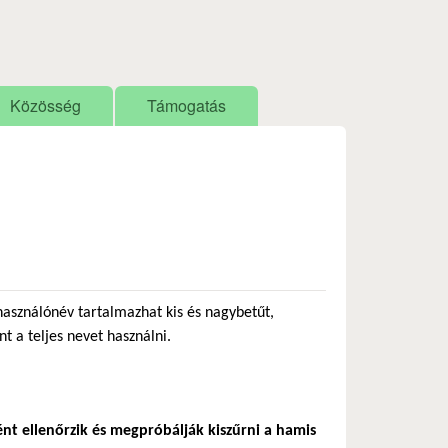
Közösség
Támogatás
használónév tartalmazhat kis és nagybetűt,
nt a teljes nevet használni.
ént ellenőrzik és megpróbálják kiszűrni a hamis