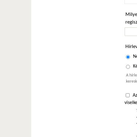
Milye
regis
Hírle
N
Ké
A hírl
keresk
Az
viselk