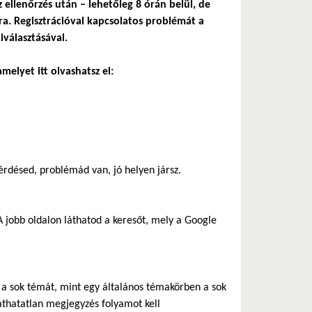
z ellenőrzés után – lehetőleg 8 órán belül, de
a. Regisztrációval kapcsolatos problémát a
iválasztásával.
melyet itt olvashatsz el:
rdésed, problémád van, jó helyen jársz.
 jobb oldalon láthatod a keresőt, mely a Google
ik a sok témát, mint egy általános témakörben a sok
áthatatlan megjegyzés folyamot kell