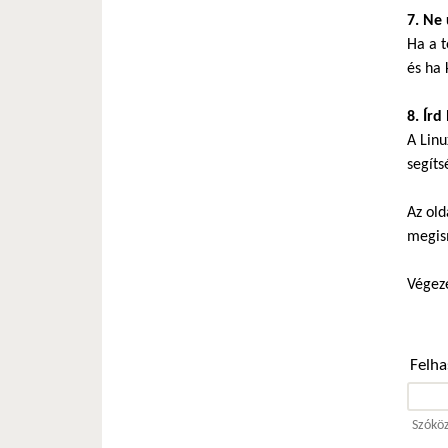
7. Ne 
Ha a t
és ha 
8. Írd
A Linu
segíts
Az old
megis
Végeze
Felh
Szóköz