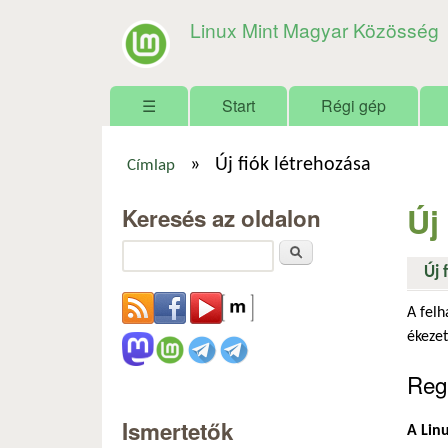
Linux Mint Magyar Közösség
Főmenü
☰
Start
Régi gép
»
Új fiók létrehozása
Címlap
Jelenlegi hely
Új
Keresés az oldalon
Keresés
Új 
A felh
ékezet
Regi
Ismertetők
A Linu