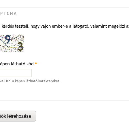
APTCHA
a kérdés teszteli, hogy vajon ember-e a látogató, valamint megelőzi 
*
képen látható kód
kell írni a képen látható karaktereket.