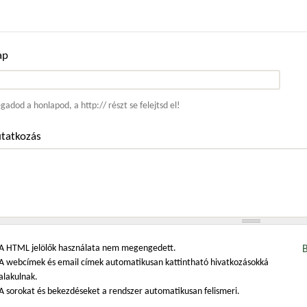
ap
ím
adod a honlapod, a http:// részt se felejtsd el!
tatkozás
A HTML jelölők használata nem megengedett.
A webcímek és email címek automatikusan kattintható hivatkozásokká
alakulnak.
A sorokat és bekezdéseket a rendszer automatikusan felismeri.