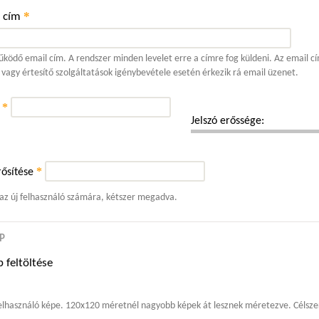
*
l cím
ködő email cím. A rendszer minden levelet erre a címre fog küldeni. Az email cí
 vagy értesítő szolgáltatások igénybevétele esetén érkezik rá email üzenet.
*
ó
Jelszó erőssége:
*
ősítése
 az új felhasználó számára, kétszer megadva.
P
 feltöltése
elhasználó képe. 120x120 méretnél nagyobb képek át lesznek méretezve. Célszer