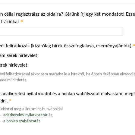
n céllal regisztrálsz az oldalra? Kérünk írj egy két mondatot! Ez
*
ztrációkat
vél feliratkozás (kizárólag hírek összefoglalása, eseményajánlók)
em kérek hírlevelet
rek hírlevelet
evél feliratkozással akkor sem maradsz le a hírekről, ha éppen ritkábban olvasod
edelmi hirdetés.
 adatkezelési nyilatkozatot és a honlap szabályzatát elolvastam, m
*
edni.
Tekintsd meg a linuxmint.hu weboldal
adatkezelési nyilatkozatát
és,
a honlap szabályzatát
.