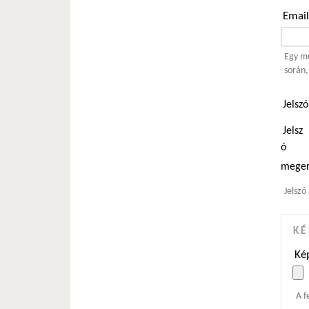
Emai
Egy mű
során,
Jelsz
Jelsz
ó
meger
Jelszó
KÉ
Kép
A f