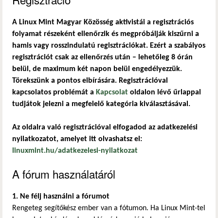
A Linux Mint Magyar Közösség aktivistái a regisztrációs
folyamat részeként ellenőrzik és megpróbálják kiszűrni a
hamis vagy rosszindulatú regisztrációkat. Ezért a szabályos
regisztrációt csak az ellenőrzés után – lehetőleg 8 órán
belül, de maximum két napon belül engedélyezzük.
Törekszünk a pontos elbírására. Regisztrációval
kapcsolatos problémát a
Kapcsolat
oldalon lévő űrlappal
tudjátok jelezni a megfelelő kategória kiválasztásával.
Az oldalra való regisztrációval elfogadod az adatkezelési
nyilatkozatot, amelyet itt olvashatsz el:
linuxmint.hu/adatkezelesi-nyilatkozat
A fórum használatáról
1. Ne félj használni a fórumot
Rengeteg segítőkész ember van a fótumon. Ha Linux Mint-tel