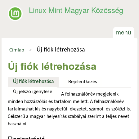
Ugrás a tartalomra
Linux Mint Magyar Közösség
menü
»
Új fiók létrehozása
Címlap
Jelenlegi hely
Új fiók létrehozása
Új fiók létrehozása
(aktív fül)
Bejelentkezés
Új jelszó igénylése
A felhasználónév megjelenik
minden hozzászólás és tartalom mellett. A felhasználónév
tartalmazhat kis és nagybetűt, ékezetet, számot, és szóközt is.
Célszerű a magyar helyesírás szabályai szerint a teljes nevet
használni.
Regisztráció