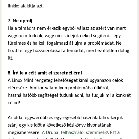
linkké alakítja azt.
7. Ne up-olj
Ha a témádra nem érkezik egyből válasz az azért van mert
vagy nem tudnak, vagy nincs idejük neked segíteni. Légy
türelmes és ha kell fogalmazd át újra a problémádat. Ne
hozd fel egy hozzászólással a témádat, mert ez illetlen dolog
itt.
8. Írd le a célt amit el szeretnél érni
A Linux Mint rengeteg lehetőséget kínál ugyanazon célok
elérésére. Amikor valamilyen problémába ütközöl,
használhatóbb segítséget tudunk adni, ha tudjuk mi a konkrét
célod!
Az oldal egyszerűbb és egységesebb használatához kérjük
szánj egy kis időt a következő kézikönyv kivonatának
megismerésére:
A Drupal felhasználói szemmel
(külső hivatkozás)
. Ezt a