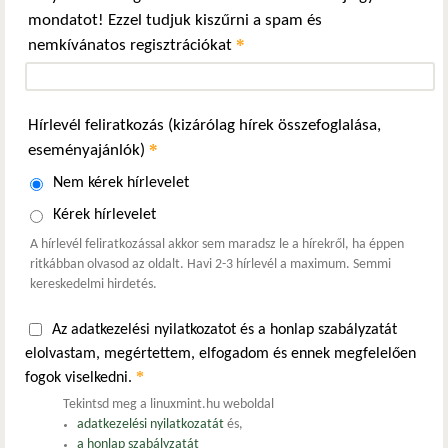
mondatot! Ezzel tudjuk kiszűrni a spam és
*
nemkívánatos regisztrációkat
Hírlevél feliratkozás (kizárólag hírek összefoglalása,
*
eseményajánlók)
Nem kérek hírlevelet
Kérek hírlevelet
A hírlevél feliratkozással akkor sem maradsz le a hírekről, ha éppen
ritkábban olvasod az oldalt. Havi 2-3 hírlevél a maximum. Semmi
kereskedelmi hirdetés.
Az adatkezelési nyilatkozatot és a honlap szabályzatát
elolvastam, megértettem, elfogadom és ennek megfelelően
*
fogok viselkedni.
Tekintsd meg a linuxmint.hu weboldal
adatkezelési nyilatkozatát
és,
a honlap szabályzatát