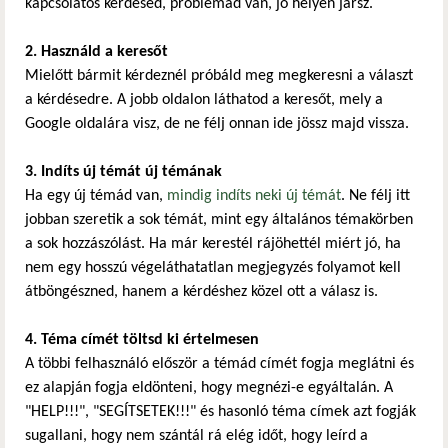
kapcsolatos kérdésed, problémád van, jó helyen jársz.
2. Használd a keresőt
Mielőtt bármit kérdeznél próbáld meg megkeresni a választ
a kérdésedre. A jobb oldalon láthatod a keresőt, mely a
Google oldalára visz, de ne félj onnan ide jössz majd vissza.
3. Indíts új témát új témának
Ha egy új témád van,
mindig indíts neki új témát
. Ne félj itt
jobban szeretik a sok témát, mint egy általános témakörben
a sok hozzászólást. Ha már kerestél rájöhettél miért jó, ha
nem egy hosszú végeláthatatlan megjegyzés folyamot kell
átböngészned, hanem a kérdéshez közel ott a válasz is.
4. Téma címét töltsd ki értelmesen
A többi felhasználó először a témád címét fogja meglátni és
ez alapján fogja eldönteni, hogy megnézi-e egyáltalán. A
"HELP!!!", "SEGÍTSETEK!!!" és hasonló téma címek azt fogják
sugallani, hogy nem szántál rá elég időt, hogy leírd a