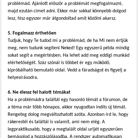
problémád. Ajánlott először a problémát megfogalmazni,
majd ezután címet adni. Ekkor már sokkal könnyebb dolgod
lesz, hisz egyszer már átgondoltad amit közölni akarsz.
5. Fogalmazz érthetően
Tudjuk, hogy Te tudod mi a problémád, de ha Mi nem értjük
meg, nem tudunk segíteni Neked! Egy egyszerű példa mindig
sokat segít a megértésben. Ha lehet add meg eddigi munkád
elérhetőségét. Száz szónál is többet ér egy működő,
kipróbálható bemutató oldal. Vedd a fáradságot és figyelj a
helyesírásodra.
6. Ne élessz fel halott témákat
Ha a problémádra találtál egy hasonló témát a fórumon, de
a téma már több hónapos, akkor nyugodtan indíts új témát.
Rengeteg dolog megváltozhatott azóta. Azonban írd le, hogy
rákerestél és találtál is valamit, ami nem elég. A
legpraktikusabb, hogy a megtalált oldal urljét egyszerűen
bemásolod a hozzászólásodba. A rendszer automatikusan