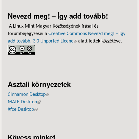
Nevezd meg! – Így add tovább!
A Linux Mint Magyar Közösségének írásai és
fórumbejegyzései a
Creative Commons Nevezd meg! – Így
add tovább! 3.0 Unported Licenc
(külső hivatkozás)
alatt lettek közzétéve.
Asztali környezetek
Cinnamon Desktop
(külső hivatkozás)
MATE Desktop
(külső hivatkozás)
Xfce Desktop
(külső hivatkozás)
Kövess minket