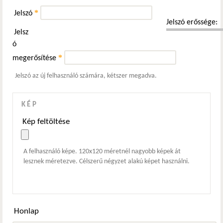
*
Jelszó
Jelszó erőssége:
Jelsz
ó
*
megerősítése
Jelszó az új felhasználó számára, kétszer megadva.
KÉP
Kép feltöltése
A felhasználó képe. 120x120 méretnél nagyobb képek át
lesznek méretezve. Célszerű négyzet alakú képet használni.
Honlap