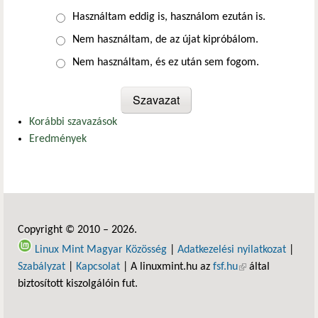
Választások
Használtam eddig is, használom ezután is.
Nem használtam, de az újat kipróbálom.
Nem használtam, és ez után sem fogom.
Korábbi szavazások
Eredmények
Copyright © 2010 – 2026.
Linux Mint Magyar Közösség
|
Adatkezelési nyilatkozat
|
Szabályzat
|
Kapcsolat
| A linuxmint.hu az
fsf.hu
(külső hivatkozás)
által
biztosított kiszolgálóin fut.