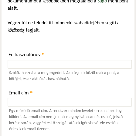
dokumentumot a későbbiekben megtalálod a
Súgó
menüpont
alatt.
Végezetül ne feledd: itt mindenki szabadidejében segíti a
közösség tagjait.
*
Felhasználónév
Szóköz használata megengedett. Az írásjelek közül csak a pont, a
kötőjel, és az aláhúzás használható.
*
Email cím
Egy működő email cím. A rendszer minden levelet erre a címre fog
küldeni. Az email cím nem jelenik meg nyilvánosan, és csak új jelszó
kérése során, vagy értesítő szolgáltatások igénybevétele esetén
érkezik rá email üzenet.