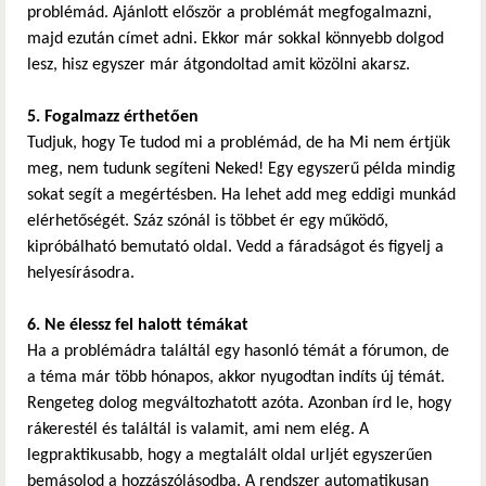
problémád. Ajánlott először a problémát megfogalmazni,
majd ezután címet adni. Ekkor már sokkal könnyebb dolgod
lesz, hisz egyszer már átgondoltad amit közölni akarsz.
5. Fogalmazz érthetően
Tudjuk, hogy Te tudod mi a problémád, de ha Mi nem értjük
meg, nem tudunk segíteni Neked! Egy egyszerű példa mindig
sokat segít a megértésben. Ha lehet add meg eddigi munkád
elérhetőségét. Száz szónál is többet ér egy működő,
kipróbálható bemutató oldal. Vedd a fáradságot és figyelj a
helyesírásodra.
6. Ne élessz fel halott témákat
Ha a problémádra találtál egy hasonló témát a fórumon, de
a téma már több hónapos, akkor nyugodtan indíts új témát.
Rengeteg dolog megváltozhatott azóta. Azonban írd le, hogy
rákerestél és találtál is valamit, ami nem elég. A
legpraktikusabb, hogy a megtalált oldal urljét egyszerűen
bemásolod a hozzászólásodba. A rendszer automatikusan