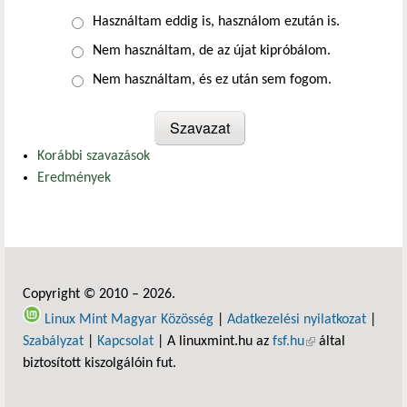
Választások
Használtam eddig is, használom ezután is.
Nem használtam, de az újat kipróbálom.
Nem használtam, és ez után sem fogom.
Korábbi szavazások
Eredmények
Copyright © 2010 – 2026.
Linux Mint Magyar Közösség
|
Adatkezelési nyilatkozat
|
Szabályzat
|
Kapcsolat
| A linuxmint.hu az
fsf.hu
(külső hivatkozás)
által
biztosított kiszolgálóin fut.