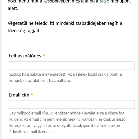
dokumentumot a későbbiekben megtalálod a
Súgó
menüpont
alatt.
Végezetül ne feledd: itt mindenki szabadidejében segíti a
közösség tagjait.
*
Felhasználónév
Szóköz használata megengedett. Az írásjelek közül csak a pont, a
kötőjel, és az aláhúzás használható.
*
Email cím
Egy működő email cím. A rendszer minden levelet erre a címre fog
küldeni. Az email cím nem jelenik meg nyilvánosan, és csak új jelszó
kérése során, vagy értesítő szolgáltatások igénybevétele esetén
érkezik rá email üzenet.