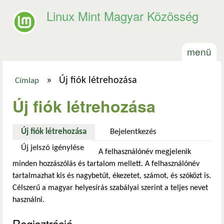
Ugrás a tartalomra
Linux Mint Magyar Közösség
menü
»
Új fiók létrehozása
Címlap
Jelenlegi hely
Új fiók létrehozása
Új fiók létrehozása
(aktív fül)
Bejelentkezés
Új jelszó igénylése
A felhasználónév megjelenik
minden hozzászólás és tartalom mellett. A felhasználónév
tartalmazhat kis és nagybetűt, ékezetet, számot, és szóközt is.
Célszerű a magyar helyesírás szabályai szerint a teljes nevet
használni.
Regisztráció