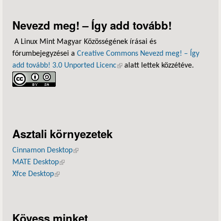
Nevezd meg! – Így add tovább!
A Linux Mint Magyar Közösségének írásai és
fórumbejegyzései a
Creative Commons Nevezd meg! – Így
add tovább! 3.0 Unported Licenc
(külső hivatkozás)
alatt lettek közzétéve.
Asztali környezetek
Cinnamon Desktop
(külső hivatkozás)
MATE Desktop
(külső hivatkozás)
Xfce Desktop
(külső hivatkozás)
Kövess minket