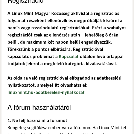
A Linux Mint Magyar Közösség aktivistái a regisztrációs
folyamat részeként ellenőrzik és megpróbálják kiszűrni a
hamis vagy rosszindulatú regisztrációkat. Ezért a szabályos
regisztrációt csak az ellenőrzés után – lehetőleg 8 órán
belül, de maximum két napon belül engedélyezzük.
Törekszünk a pontos elbírására. Regisztrációval
kapcsolatos problémát a
Kapcsolat
oldalon lévő űrlappal
tudjátok jelezni a megfelelő kategória kiválasztásával.
Az oldalra való regisztrációval elfogadod az adatkezelési
nyilatkozatot, amelyet itt olvashatsz el:
linuxmint.hu/adatkezelesi-nyilatkozat
A fórum használatáról
1. Ne félj használni a fórumot
Rengeteg segítőkész ember van a fótumon. Ha Linux Mint-tel