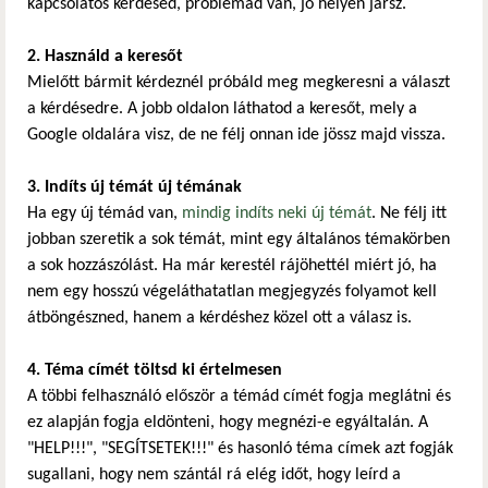
kapcsolatos kérdésed, problémád van, jó helyen jársz.
2. Használd a keresőt
Mielőtt bármit kérdeznél próbáld meg megkeresni a választ
a kérdésedre. A jobb oldalon láthatod a keresőt, mely a
Google oldalára visz, de ne félj onnan ide jössz majd vissza.
3. Indíts új témát új témának
Ha egy új témád van,
mindig indíts neki új témát
. Ne félj itt
jobban szeretik a sok témát, mint egy általános témakörben
a sok hozzászólást. Ha már kerestél rájöhettél miért jó, ha
nem egy hosszú végeláthatatlan megjegyzés folyamot kell
átböngészned, hanem a kérdéshez közel ott a válasz is.
4. Téma címét töltsd ki értelmesen
A többi felhasználó először a témád címét fogja meglátni és
ez alapján fogja eldönteni, hogy megnézi-e egyáltalán. A
"HELP!!!", "SEGÍTSETEK!!!" és hasonló téma címek azt fogják
sugallani, hogy nem szántál rá elég időt, hogy leírd a