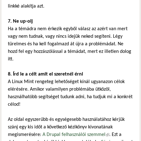
linkké alakítja azt.
7. Ne up-olj
Ha a témádra nem érkezik egyből válasz az azért van mert
vagy nem tudnak, vagy nincs idejük neked segíteni. Légy
türelmes és ha kell fogalmazd át újra a problémádat. Ne
hozd fel egy hozzászólással a témádat, mert ez illetlen dolog
itt.
8. Írd le a célt amit el szeretnél érni
A Linux Mint rengeteg lehetőséget kínál ugyanazon célok
elérésére. Amikor valamilyen problémába ütközöl,
használhatóbb segítséget tudunk adni, ha tudjuk mi a konkrét
célod!
Az oldal egyszerűbb és egységesebb használatához kérjük
szánj egy kis időt a következő kézikönyv kivonatának
megismerésére:
A Drupal felhasználói szemmel
(külső hivatkozás)
. Ezt a