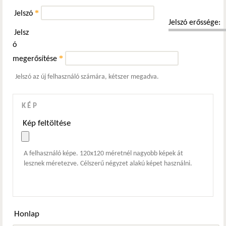
*
Jelszó
Jelszó erőssége:
Jelsz
ó
*
megerősítése
Jelszó az új felhasználó számára, kétszer megadva.
KÉP
Kép feltöltése
A felhasználó képe. 120x120 méretnél nagyobb képek át
lesznek méretezve. Célszerű négyzet alakú képet használni.
Honlap