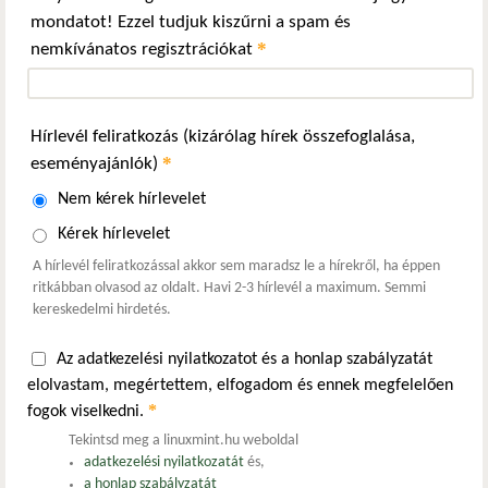
mondatot! Ezzel tudjuk kiszűrni a spam és
*
nemkívánatos regisztrációkat
Hírlevél feliratkozás (kizárólag hírek összefoglalása,
*
eseményajánlók)
Nem kérek hírlevelet
Kérek hírlevelet
A hírlevél feliratkozással akkor sem maradsz le a hírekről, ha éppen
ritkábban olvasod az oldalt. Havi 2-3 hírlevél a maximum. Semmi
kereskedelmi hirdetés.
Az adatkezelési nyilatkozatot és a honlap szabályzatát
elolvastam, megértettem, elfogadom és ennek megfelelően
*
fogok viselkedni.
Tekintsd meg a linuxmint.hu weboldal
adatkezelési nyilatkozatát
és,
a honlap szabályzatát