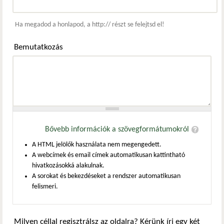
Webcím
Ha megadod a honlapod, a http:// részt se felejtsd el!
Bemutatkozás
Bővebb információk a szövegformátumokról
A HTML jelölők használata nem megengedett.
A webcímek és email címek automatikusan kattintható
hivatkozásokká alakulnak.
A sorokat és bekezdéseket a rendszer automatikusan
felismeri.
Milyen céllal regisztrálsz az oldalra? Kérünk írj egy két