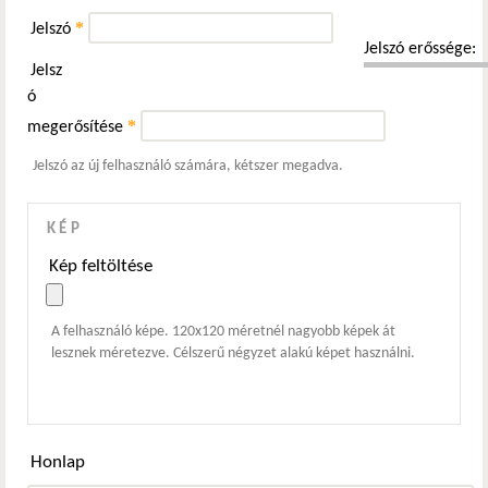
*
Jelszó
Jelszó erőssége:
Jelsz
ó
*
megerősítése
Jelszó az új felhasználó számára, kétszer megadva.
KÉP
Kép feltöltése
A felhasználó képe. 120x120 méretnél nagyobb képek át
lesznek méretezve. Célszerű négyzet alakú képet használni.
Honlap