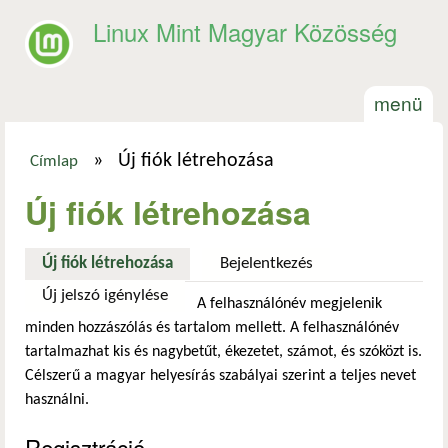
Ugrás a tartalomra
Linux Mint Magyar Közösség
menü
»
Új fiók létrehozása
Címlap
Jelenlegi hely
Új fiók létrehozása
Új fiók létrehozása
(aktív fül)
Bejelentkezés
Új jelszó igénylése
A felhasználónév megjelenik
minden hozzászólás és tartalom mellett. A felhasználónév
tartalmazhat kis és nagybetűt, ékezetet, számot, és szóközt is.
Célszerű a magyar helyesírás szabályai szerint a teljes nevet
használni.
Regisztráció