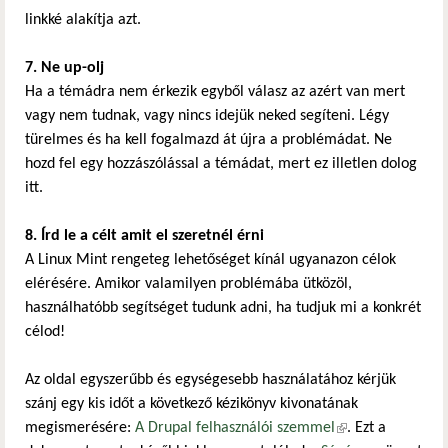
linkké alakítja azt.
7. Ne up-olj
Ha a témádra nem érkezik egyből válasz az azért van mert
vagy nem tudnak, vagy nincs idejük neked segíteni. Légy
türelmes és ha kell fogalmazd át újra a problémádat. Ne
hozd fel egy hozzászólással a témádat, mert ez illetlen dolog
itt.
8. Írd le a célt amit el szeretnél érni
A Linux Mint rengeteg lehetőséget kínál ugyanazon célok
elérésére. Amikor valamilyen problémába ütközöl,
használhatóbb segítséget tudunk adni, ha tudjuk mi a konkrét
célod!
Az oldal egyszerűbb és egységesebb használatához kérjük
szánj egy kis időt a következő kézikönyv kivonatának
megismerésére:
A Drupal felhasználói szemmel
(külső hivatkozás)
. Ezt a