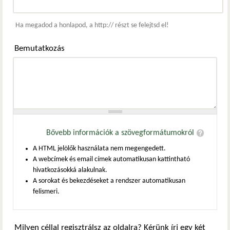
Webcím
Ha megadod a honlapod, a http:// részt se felejtsd el!
Bemutatkozás
Bővebb információk a szövegformátumokról
A HTML jelölők használata nem megengedett.
A webcímek és email címek automatikusan kattintható
hivatkozásokká alakulnak.
A sorokat és bekezdéseket a rendszer automatikusan
felismeri.
Milyen céllal regisztrálsz az oldalra? Kérünk írj egy két