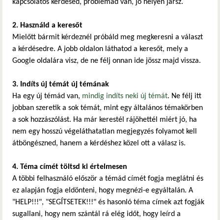
kapcsolatos kérdésed, problémád van, jó helyen jársz.
2. Használd a keresőt
Mielőtt bármit kérdeznél próbáld meg megkeresni a választ
a kérdésedre. A jobb oldalon láthatod a keresőt, mely a
Google oldalára visz, de ne félj onnan ide jössz majd vissza.
3. Indíts új témát új témának
Ha egy új témád van,
mindig indíts neki új témát
. Ne félj itt
jobban szeretik a sok témát, mint egy általános témakörben
a sok hozzászólást. Ha már kerestél rájöhettél miért jó, ha
nem egy hosszú végeláthatatlan megjegyzés folyamot kell
átböngészned, hanem a kérdéshez közel ott a válasz is.
4. Téma címét töltsd ki értelmesen
A többi felhasználó először a témád címét fogja meglátni és
ez alapján fogja eldönteni, hogy megnézi-e egyáltalán. A
"HELP!!!", "SEGÍTSETEK!!!" és hasonló téma címek azt fogják
sugallani, hogy nem szántál rá elég időt, hogy leírd a