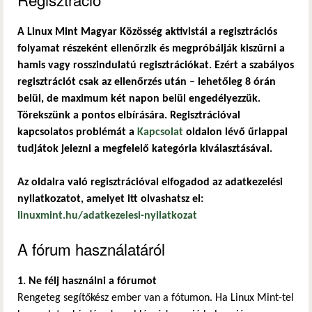
A Linux Mint Magyar Közösség aktivistái a regisztrációs
folyamat részeként ellenőrzik és megpróbálják kiszűrni a
hamis vagy rosszindulatú regisztrációkat. Ezért a szabályos
regisztrációt csak az ellenőrzés után – lehetőleg 8 órán
belül, de maximum két napon belül engedélyezzük.
Törekszünk a pontos elbírására. Regisztrációval
kapcsolatos problémát a
Kapcsolat
oldalon lévő űrlappal
tudjátok jelezni a megfelelő kategória kiválasztásával.
Az oldalra való regisztrációval elfogadod az adatkezelési
nyilatkozatot, amelyet itt olvashatsz el:
linuxmint.hu/adatkezelesi-nyilatkozat
A fórum használatáról
1. Ne félj használni a fórumot
Rengeteg segítőkész ember van a fótumon. Ha Linux Mint-tel