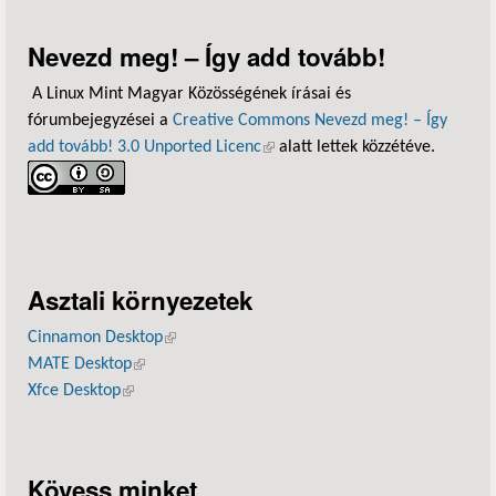
Nevezd meg! – Így add tovább!
A Linux Mint Magyar Közösségének írásai és
fórumbejegyzései a
Creative Commons Nevezd meg! – Így
add tovább! 3.0 Unported Licenc
(külső hivatkozás)
alatt lettek közzétéve.
Asztali környezetek
Cinnamon Desktop
(külső hivatkozás)
MATE Desktop
(külső hivatkozás)
Xfce Desktop
(külső hivatkozás)
Kövess minket