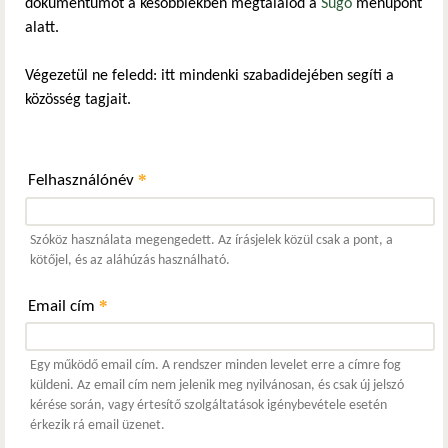
dokumentumot a későbbiekben megtalálod a
Súgó
menüpont
alatt.
Végezetül ne feledd: itt mindenki szabadidejében segíti a
közösség tagjait.
*
Felhasználónév
Szóköz használata megengedett. Az írásjelek közül csak a pont, a
kötőjel, és az aláhúzás használható.
*
Email cím
Egy működő email cím. A rendszer minden levelet erre a címre fog
küldeni. Az email cím nem jelenik meg nyilvánosan, és csak új jelszó
kérése során, vagy értesítő szolgáltatások igénybevétele esetén
érkezik rá email üzenet.