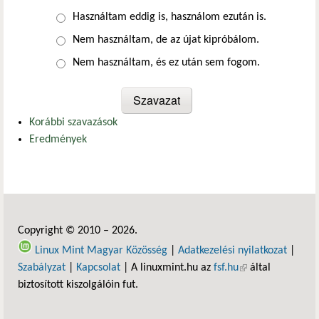
Választások
Használtam eddig is, használom ezután is.
Nem használtam, de az újat kipróbálom.
Nem használtam, és ez után sem fogom.
Korábbi szavazások
Eredmények
Copyright © 2010 – 2026.
Linux Mint Magyar Közösség
|
Adatkezelési nyilatkozat
|
Szabályzat
|
Kapcsolat
| A linuxmint.hu az
fsf.hu
(külső hivatkozás)
által
biztosított kiszolgálóin fut.