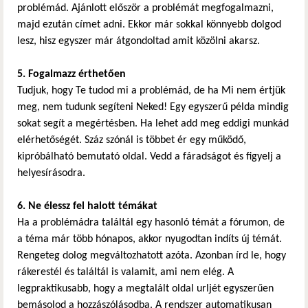
problémád. Ajánlott először a problémát megfogalmazni,
majd ezután címet adni. Ekkor már sokkal könnyebb dolgod
lesz, hisz egyszer már átgondoltad amit közölni akarsz.
5. Fogalmazz érthetően
Tudjuk, hogy Te tudod mi a problémád, de ha Mi nem értjük
meg, nem tudunk segíteni Neked! Egy egyszerű példa mindig
sokat segít a megértésben. Ha lehet add meg eddigi munkád
elérhetőségét. Száz szónál is többet ér egy működő,
kipróbálható bemutató oldal. Vedd a fáradságot és figyelj a
helyesírásodra.
6. Ne élessz fel halott témákat
Ha a problémádra találtál egy hasonló témát a fórumon, de
a téma már több hónapos, akkor nyugodtan indíts új témát.
Rengeteg dolog megváltozhatott azóta. Azonban írd le, hogy
rákerestél és találtál is valamit, ami nem elég. A
legpraktikusabb, hogy a megtalált oldal urljét egyszerűen
bemásolod a hozzászólásodba. A rendszer automatikusan