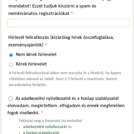
mondatot! Ezzel tudjuk kiszűrni a spam és
*
nemkívánatos regisztrációkat
Hírlevél feliratkozás (kizárólag hírek összefoglalása,
*
eseményajánlók)
Nem kérek hírlevelet
Kérek hírlevelet
A hírlevél feliratkozással akkor sem maradsz le a hírekről, ha éppen
ritkábban olvasod az oldalt. Havi 2-3 hírlevél a maximum. Semmi
kereskedelmi hirdetés.
Az adatkezelési nyilatkozatot és a honlap szabályzatát
elolvastam, megértettem, elfogadom és ennek megfelelően
*
fogok viselkedni.
Tekintsd meg a linuxmint.hu weboldal
adatkezelési nyilatkozatát
és,
a honlap szabályzatát