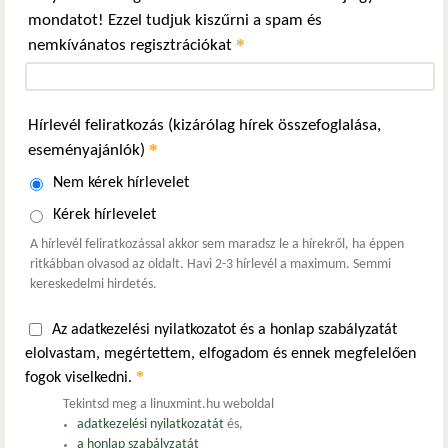
mondatot! Ezzel tudjuk kiszűrni a spam és
*
nemkívánatos regisztrációkat
Hírlevél feliratkozás (kizárólag hírek összefoglalása,
*
eseményajánlók)
Nem kérek hírlevelet
Kérek hírlevelet
A hírlevél feliratkozással akkor sem maradsz le a hírekről, ha éppen
ritkábban olvasod az oldalt. Havi 2-3 hírlevél a maximum. Semmi
kereskedelmi hirdetés.
Az adatkezelési nyilatkozatot és a honlap szabályzatát
elolvastam, megértettem, elfogadom és ennek megfelelően
*
fogok viselkedni.
Tekintsd meg a linuxmint.hu weboldal
adatkezelési nyilatkozatát
és,
a honlap szabályzatát