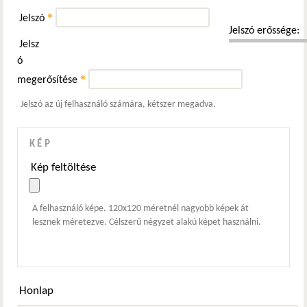
*
Jelszó
Jelszó erőssége:
Jelsz
ó
*
megerősítése
Jelszó az új felhasználó számára, kétszer megadva.
KÉP
Kép feltöltése
A felhasználó képe. 120x120 méretnél nagyobb képek át
lesznek méretezve. Célszerű négyzet alakú képet használni.
Honlap