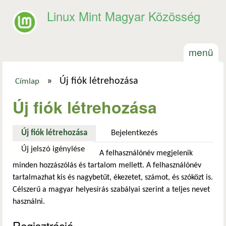
Ugrás a tartalomra
Linux Mint Magyar Közösség
menü
»
Új fiók létrehozása
Címlap
Jelenlegi hely
Új fiók létrehozása
Új fiók létrehozása
(aktív fül)
Bejelentkezés
Új jelszó igénylése
A felhasználónév megjelenik
minden hozzászólás és tartalom mellett. A felhasználónév
tartalmazhat kis és nagybetűt, ékezetet, számot, és szóközt is.
Célszerű a magyar helyesírás szabályai szerint a teljes nevet
használni.
Regisztráció