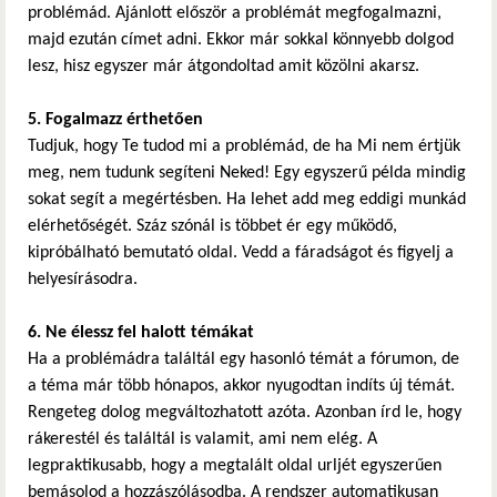
problémád. Ajánlott először a problémát megfogalmazni,
majd ezután címet adni. Ekkor már sokkal könnyebb dolgod
lesz, hisz egyszer már átgondoltad amit közölni akarsz.
5. Fogalmazz érthetően
Tudjuk, hogy Te tudod mi a problémád, de ha Mi nem értjük
meg, nem tudunk segíteni Neked! Egy egyszerű példa mindig
sokat segít a megértésben. Ha lehet add meg eddigi munkád
elérhetőségét. Száz szónál is többet ér egy működő,
kipróbálható bemutató oldal. Vedd a fáradságot és figyelj a
helyesírásodra.
6. Ne élessz fel halott témákat
Ha a problémádra találtál egy hasonló témát a fórumon, de
a téma már több hónapos, akkor nyugodtan indíts új témát.
Rengeteg dolog megváltozhatott azóta. Azonban írd le, hogy
rákerestél és találtál is valamit, ami nem elég. A
legpraktikusabb, hogy a megtalált oldal urljét egyszerűen
bemásolod a hozzászólásodba. A rendszer automatikusan