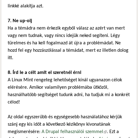
linkké alakítja azt.
7. Ne up-olj
Ha a témádra nem érkezik egyből válasz az azért van mert
vagy nem tudnak, vagy nincs idejük neked segíteni. Légy
türelmes és ha kell fogalmazd át újra a problémádat. Ne
hozd fel egy hozzászólással a témádat, mert ez illetlen dolog
itt.
8. Írd le a célt amit el szeretnél érni
A Linux Mint rengeteg lehetőséget kínál ugyanazon célok
elérésére. Amikor valamilyen problémába ütközöl,
használhatóbb segítséget tudunk adni, ha tudjuk mi a konkrét
célod!
Az oldal egyszerűbb és egységesebb használatához kérjük
szánj egy kis időt a következő kézikönyv kivonatának
megismerésére:
A Drupal felhasználói szemmel
(külső hivatkozás)
. Ezt a