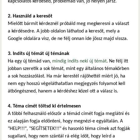
kapcsolatos kérdésed, problémád van, jó helyen jársz.
2. Használd a keresőt
Mielőtt bármit kérdeznél próbáld meg megkeresni a választ
a kérdésedre. A jobb oldalon láthatod a keresőt, mely a
Google oldalára visz, de ne félj onnan ide jössz majd vissza.
3. Indíts új témát új témának
Ha egy új témád van,
mindig indíts neki új témát
. Ne félj itt
jobban szeretik a sok témát, mint egy általános témakörben
a sok hozzászólást. Ha már kerestél rájöhettél miért jó, ha
nem egy hosszú végeláthatatlan megjegyzés folyamot kell
átböngészned, hanem a kérdéshez közel ott a válasz is.
4. Téma címét töltsd ki értelmesen
A többi felhasználó először a témád címét fogja meglátni és
ez alapján fogja eldönteni, hogy megnézi-e egyáltalán. A
"HELP!!!", "SEGÍTSETEK!!!" és hasonló téma címek azt fogják
sugallani, hogy nem szántál rá elég időt, hogy leírd a