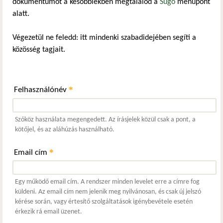
dokumentumot a későbbiekben megtalálod a
Súgó
menüpont
alatt.
Végezetül ne feledd: itt mindenki szabadidejében segíti a
közösség tagjait.
*
Felhasználónév
Szóköz használata megengedett. Az írásjelek közül csak a pont, a
kötőjel, és az aláhúzás használható.
*
Email cím
Egy működő email cím. A rendszer minden levelet erre a címre fog
küldeni. Az email cím nem jelenik meg nyilvánosan, és csak új jelszó
kérése során, vagy értesítő szolgáltatások igénybevétele esetén
érkezik rá email üzenet.