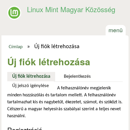
Ugrás a tartalomra
Linux Mint Magyar Közösség
menü
»
Új fiók létrehozása
Címlap
Jelenlegi hely
Új fiók létrehozása
Új fiók létrehozása
(aktív fül)
Bejelentkezés
Új jelszó igénylése
A felhasználónév megjelenik
minden hozzászólás és tartalom mellett. A felhasználónév
tartalmazhat kis és nagybetűt, ékezetet, számot, és szóközt is.
Célszerű a magyar helyesírás szabályai szerint a teljes nevet
használni.
Regisztráció