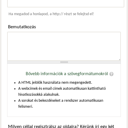
Webcím
Ha megadod a honlapod, a http:// részt se felejtsd el!
Bemutatkozás
Bővebb információk a szövegformátumokról
A HTML jelölők használata nem megengedett.
A webcímek és email címek automatikusan kattintható
hivatkozásokká alakulnak.
A sorokat és bekezdéseket a rendszer automatikusan
felismeri.
Milyen céllal regisztrálsz az oldalra? Kérünk írj egy két