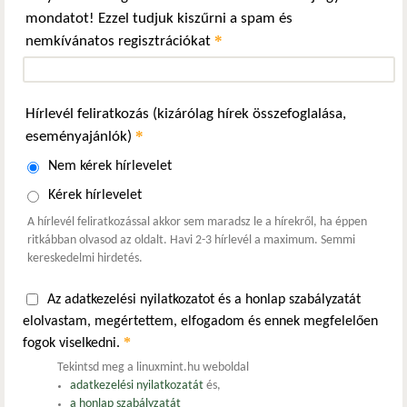
mondatot! Ezzel tudjuk kiszűrni a spam és
*
nemkívánatos regisztrációkat
Hírlevél feliratkozás (kizárólag hírek összefoglalása,
*
eseményajánlók)
Nem kérek hírlevelet
Kérek hírlevelet
A hírlevél feliratkozással akkor sem maradsz le a hírekről, ha éppen
ritkábban olvasod az oldalt. Havi 2-3 hírlevél a maximum. Semmi
kereskedelmi hirdetés.
Az adatkezelési nyilatkozatot és a honlap szabályzatát
elolvastam, megértettem, elfogadom és ennek megfelelően
*
fogok viselkedni.
Tekintsd meg a linuxmint.hu weboldal
adatkezelési nyilatkozatát
és,
a honlap szabályzatát