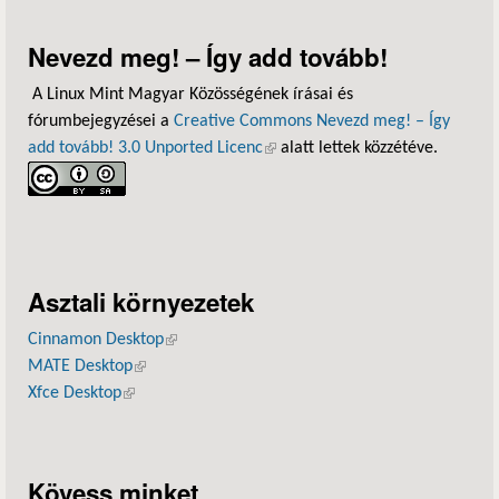
Nevezd meg! – Így add tovább!
A Linux Mint Magyar Közösségének írásai és
fórumbejegyzései a
Creative Commons Nevezd meg! – Így
add tovább! 3.0 Unported Licenc
(külső hivatkozás)
alatt lettek közzétéve.
Asztali környezetek
Cinnamon Desktop
(külső hivatkozás)
MATE Desktop
(külső hivatkozás)
Xfce Desktop
(külső hivatkozás)
Kövess minket