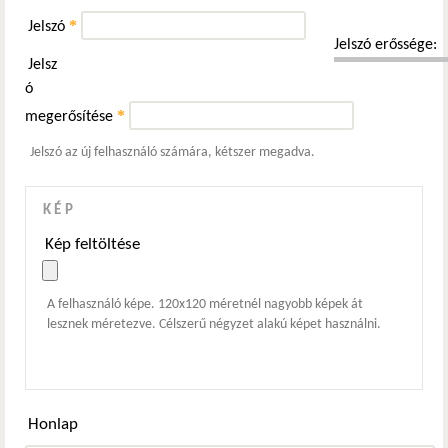
*
Jelszó
Jelszó erőssége:
Jelsz
ó
*
megerősítése
Jelszó az új felhasználó számára, kétszer megadva.
KÉP
Kép feltöltése
A felhasználó képe. 120x120 méretnél nagyobb képek át
lesznek méretezve. Célszerű négyzet alakú képet használni.
Honlap