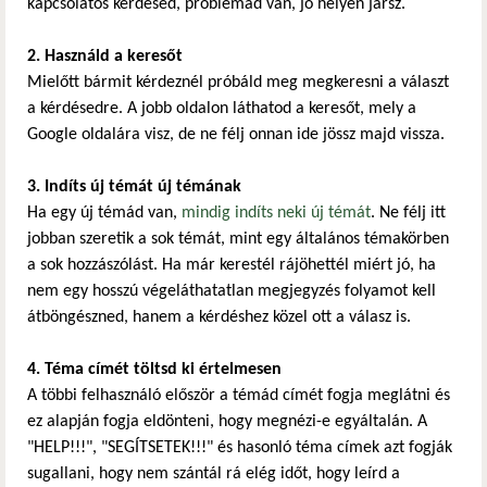
kapcsolatos kérdésed, problémád van, jó helyen jársz.
2. Használd a keresőt
Mielőtt bármit kérdeznél próbáld meg megkeresni a választ
a kérdésedre. A jobb oldalon láthatod a keresőt, mely a
Google oldalára visz, de ne félj onnan ide jössz majd vissza.
3. Indíts új témát új témának
Ha egy új témád van,
mindig indíts neki új témát
. Ne félj itt
jobban szeretik a sok témát, mint egy általános témakörben
a sok hozzászólást. Ha már kerestél rájöhettél miért jó, ha
nem egy hosszú végeláthatatlan megjegyzés folyamot kell
átböngészned, hanem a kérdéshez közel ott a válasz is.
4. Téma címét töltsd ki értelmesen
A többi felhasználó először a témád címét fogja meglátni és
ez alapján fogja eldönteni, hogy megnézi-e egyáltalán. A
"HELP!!!", "SEGÍTSETEK!!!" és hasonló téma címek azt fogják
sugallani, hogy nem szántál rá elég időt, hogy leírd a