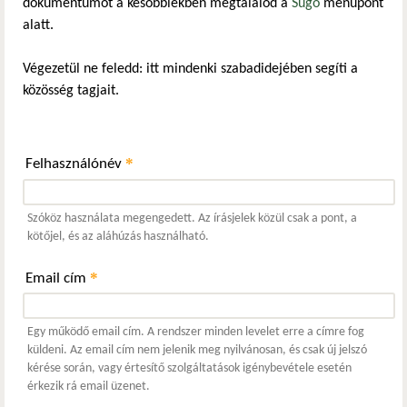
dokumentumot a későbbiekben megtalálod a
Súgó
menüpont
alatt.
Végezetül ne feledd: itt mindenki szabadidejében segíti a
közösség tagjait.
*
Felhasználónév
Szóköz használata megengedett. Az írásjelek közül csak a pont, a
kötőjel, és az aláhúzás használható.
*
Email cím
Egy működő email cím. A rendszer minden levelet erre a címre fog
küldeni. Az email cím nem jelenik meg nyilvánosan, és csak új jelszó
kérése során, vagy értesítő szolgáltatások igénybevétele esetén
érkezik rá email üzenet.