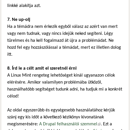
linkké alakítja azt.
7. Ne up-olj
Ha a témádra nem érkezik egyből válasz az azért van mert
vagy nem tudnak, vagy nincs idejük neked segíteni. Légy
türelmes és ha kell fogalmazd át újra a problémádat. Ne
hozd fel egy hozzászólással a témádat, mert ez illetlen dolog
itt.
8. Írd le a célt amit el szeretnél érni
A Linux Mint rengeteg lehetőséget kínál ugyanazon célok
elérésére. Amikor valamilyen problémába ütközöl,
használhatóbb segítséget tudunk adni, ha tudjuk mi a konkrét
célod!
Az oldal egyszerűbb és egységesebb használatához kérjük
szánj egy kis időt a következő kézikönyv kivonatának
megismerésére:
A Drupal felhasználói szemmel
(külső hivatkozás)
. Ezt a