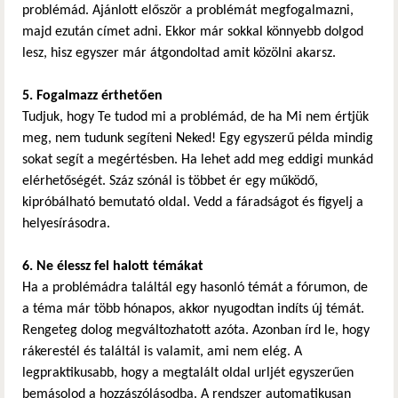
problémád. Ajánlott először a problémát megfogalmazni,
majd ezután címet adni. Ekkor már sokkal könnyebb dolgod
lesz, hisz egyszer már átgondoltad amit közölni akarsz.
5. Fogalmazz érthetően
Tudjuk, hogy Te tudod mi a problémád, de ha Mi nem értjük
meg, nem tudunk segíteni Neked! Egy egyszerű példa mindig
sokat segít a megértésben. Ha lehet add meg eddigi munkád
elérhetőségét. Száz szónál is többet ér egy működő,
kipróbálható bemutató oldal. Vedd a fáradságot és figyelj a
helyesírásodra.
6. Ne élessz fel halott témákat
Ha a problémádra találtál egy hasonló témát a fórumon, de
a téma már több hónapos, akkor nyugodtan indíts új témát.
Rengeteg dolog megváltozhatott azóta. Azonban írd le, hogy
rákerestél és találtál is valamit, ami nem elég. A
legpraktikusabb, hogy a megtalált oldal urljét egyszerűen
bemásolod a hozzászólásodba. A rendszer automatikusan