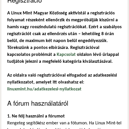
A Linux Mint Magyar Közösség aktivistái a regisztrációs
folyamat részeként ellenőrzik és megpróbálják kiszűrni a
hamis vagy rosszindulatú regisztrációkat. Ezért a szabályos
regisztrációt csak az ellenőrzés után – lehetőleg 8 órán
belül, de maximum két napon belül engedélyezzük.
Törekszünk a pontos elbírására. Regisztrációval
kapcsolatos problémát a
Kapcsolat
oldalon lévő űrlappal
tudjátok jelezni a megfelelő kategória kiválasztásával.
Az oldalra való regisztrációval elfogadod az adatkezelési
nyilatkozatot, amelyet itt olvashatsz el:
linuxmint.hu/adatkezelesi-nyilatkozat
A fórum használatáról
1. Ne félj használni a fórumot
Rengeteg segítőkész ember van a fótumon. Ha Linux Mint-tel