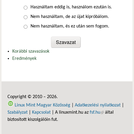
Választások
Használtam eddig is, használom ezután is.
Nem használtam, de az újat kipróbálom.
Nem használtam, és ez után sem fogom.
Korábbi szavazások
Eredmények
Copyright © 2010 – 2026.
Linux Mint Magyar Közösség
|
Adatkezelési nyilatkozat
|
Szabályzat
|
Kapcsolat
| A linuxmint.hu az
fsf.hu
(külső hivatkozás)
által
biztosított kiszolgálóin fut.