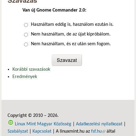
Szavazás
Van új Gnome Commander 2.0:
Választások
Használtam eddig is, használom ezután is.
Nem használtam, de az újat kipróbálom.
Nem használtam, és ez után sem fogom.
Korábbi szavazások
Eredmények
Copyright © 2010 – 2026.
Linux Mint Magyar Közösség
|
Adatkezelési nyilatkozat
|
Szabályzat
|
Kapcsolat
| A linuxmint.hu az
fsf.hu
(külső hivatkozás)
által