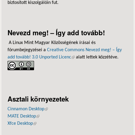
biztosított kiszolgálóin fut.
Nevezd meg! – Így add tovább!
A Linux Mint Magyar Közösségének írásai és
fórumbejegyzései a
Creative Commons Nevezd meg! – Így
add tovább! 3.0 Unported Licenc
(külső hivatkozás)
alatt lettek közzétéve.
Asztali környezetek
Cinnamon Desktop
(külső hivatkozás)
MATE Desktop
(külső hivatkozás)
Xfce Desktop
(külső hivatkozás)