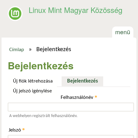
Ugrás a tartalomra
Linux Mint Magyar Közösség
menü
»
Bejelentkezés
Címlap
Jelenlegi hely
Bejelentkezés
Új fiók létrehozása
Bejelentkezés
(aktív fül)
Új jelszó igénylése
*
Felhasználónév
A webhelyen regisztrált felhasználónév.
*
Jelszó