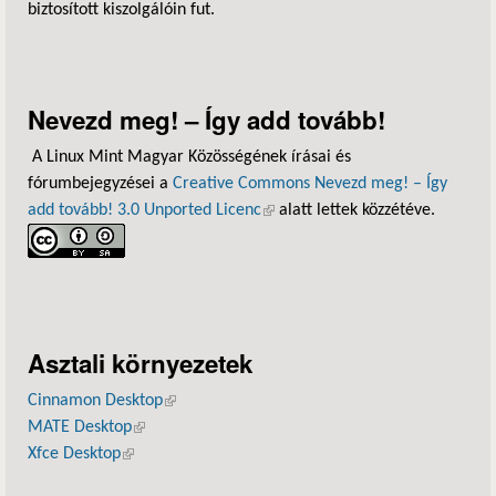
biztosított kiszolgálóin fut.
Nevezd meg! – Így add tovább!
A Linux Mint Magyar Közösségének írásai és
fórumbejegyzései a
Creative Commons Nevezd meg! – Így
add tovább! 3.0 Unported Licenc
(külső hivatkozás)
alatt lettek közzétéve.
Asztali környezetek
Cinnamon Desktop
(külső hivatkozás)
MATE Desktop
(külső hivatkozás)
Xfce Desktop
(külső hivatkozás)