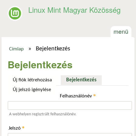
Ugrás a tartalomra
Linux Mint Magyar Közösség
menü
»
Bejelentkezés
Címlap
Jelenlegi hely
Bejelentkezés
Új fiók létrehozása
Bejelentkezés
(aktív fül)
Új jelszó igénylése
*
Felhasználónév
A webhelyen regisztrált felhasználónév.
*
Jelszó