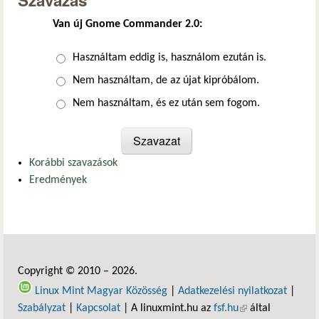
Szavazás
Van új Gnome Commander 2.0:
Választások
Használtam eddig is, használom ezután is.
Nem használtam, de az újat kipróbálom.
Nem használtam, és ez után sem fogom.
Korábbi szavazások
Eredmények
Copyright © 2010 – 2026.
Linux Mint Magyar Közösség
|
Adatkezelési nyilatkozat
|
Szabályzat
|
Kapcsolat
| A linuxmint.hu az
fsf.hu
(külső hivatkozás)
által