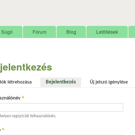
Ugrás a tartalomra
Súgó
Fórum
Blog
Letöltések
jelentkezés
fiók létrehozása
Bejelentkezés
(aktív fül)
Új jelszó igénylése
*
asználónév
elyen regisztrált felhasználónév.
*
ó