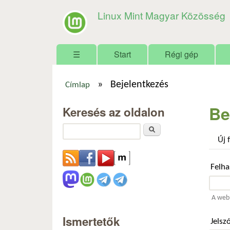
Linux Mint Magyar Közösség
Főmenü
☰
Start
Régi gép
»
Bejelentkezés
Címlap
Jelenlegi hely
Be
Keresés az oldalon
Keresés
Új 
Felh
A webh
Ismertetők
Jelsz