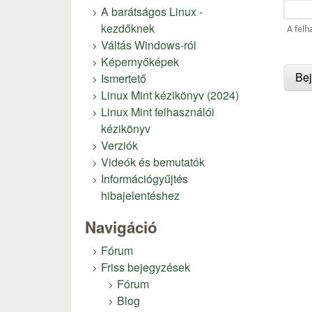
A barátságos Linux -
kezdőknek
A felh
Váltás Windows-ról
Képernyőképek
Ismertető
Linux Mint kézikönyv (2024)
Linux Mint felhasználói
kézikönyv
Verziók
Videók és bemutatók
Információgyűjtés
hibajelentéshez
Navigáció
Fórum
Friss bejegyzések
Fórum
Blog