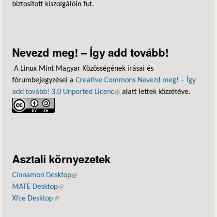
biztosított kiszolgálóin fut.
Nevezd meg! – Így add tovább!
A Linux Mint Magyar Közösségének írásai és
fórumbejegyzései a
Creative Commons Nevezd meg! – Így
add tovább! 3.0 Unported Licenc
(külső hivatkozás)
alatt lettek közzétéve.
Asztali környezetek
Cinnamon Desktop
(külső hivatkozás)
MATE Desktop
(külső hivatkozás)
Xfce Desktop
(külső hivatkozás)