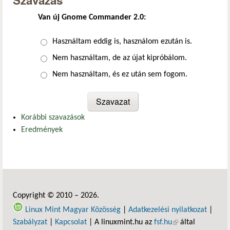
Szavazás
Van új Gnome Commander 2.0:
Választások
Használtam eddig is, használom ezután is.
Nem használtam, de az újat kipróbálom.
Nem használtam, és ez után sem fogom.
Korábbi szavazások
Eredmények
Copyright © 2010 – 2026.
Linux Mint Magyar Közösség
|
Adatkezelési nyilatkozat
|
Szabályzat
|
Kapcsolat
| A linuxmint.hu az
fsf.hu
(külső hivatkozás)
által