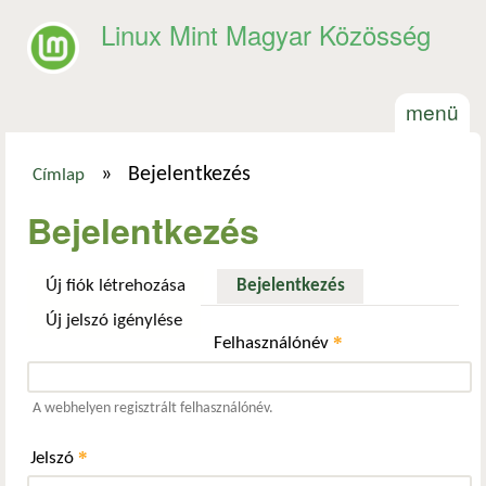
Ugrás a tartalomra
Linux Mint Magyar Közösség
menü
»
Bejelentkezés
Címlap
Jelenlegi hely
Bejelentkezés
Új fiók létrehozása
Bejelentkezés
(aktív fül)
Új jelszó igénylése
*
Felhasználónév
A webhelyen regisztrált felhasználónév.
*
Jelszó