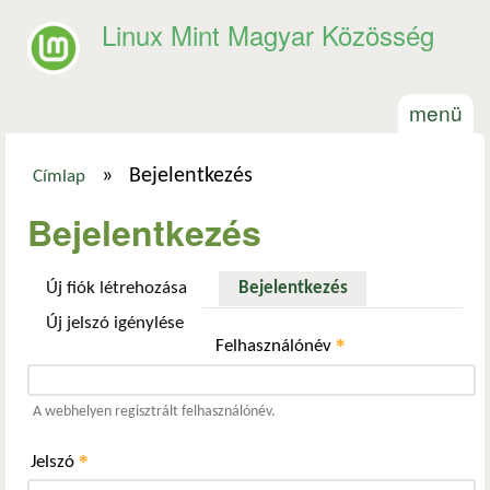
Ugrás a tartalomra
Linux Mint Magyar Közösség
menü
»
Bejelentkezés
Címlap
Jelenlegi hely
Bejelentkezés
Új fiók létrehozása
Bejelentkezés
(aktív fül)
Új jelszó igénylése
*
Felhasználónév
A webhelyen regisztrált felhasználónév.
*
Jelszó