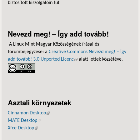
biztosított kiszolgálóin fut.
Nevezd meg! – Így add tovább!
A Linux Mint Magyar Közösségének írásai és
fórumbejegyzései a
Creative Commons Nevezd meg! – Így
add tovább! 3.0 Unported Licenc
(külső hivatkozás)
alatt lettek közzétéve.
Asztali környezetek
Cinnamon Desktop
(külső hivatkozás)
MATE Desktop
(külső hivatkozás)
Xfce Desktop
(külső hivatkozás)