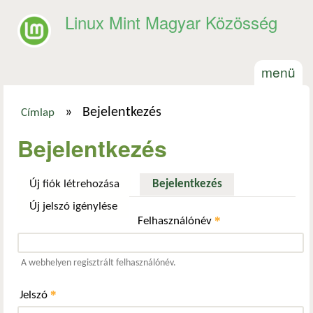
Ugrás a tartalomra
Linux Mint Magyar Közösség
menü
»
Bejelentkezés
Címlap
Jelenlegi hely
Bejelentkezés
Új fiók létrehozása
Bejelentkezés
(aktív fül)
Új jelszó igénylése
*
Felhasználónév
A webhelyen regisztrált felhasználónév.
*
Jelszó