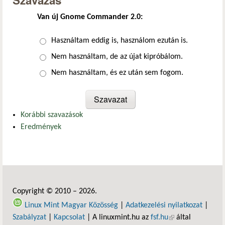
Szavazás
Van új Gnome Commander 2.0:
Választások
Használtam eddig is, használom ezután is.
Nem használtam, de az újat kipróbálom.
Nem használtam, és ez után sem fogom.
Korábbi szavazások
Eredmények
Copyright © 2010 – 2026.
Linux Mint Magyar Közösség
|
Adatkezelési nyilatkozat
|
Szabályzat
|
Kapcsolat
| A linuxmint.hu az
fsf.hu
(külső hivatkozás)
által