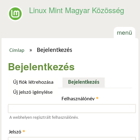
Ugrás a tartalomra
Linux Mint Magyar Közösség
menü
»
Bejelentkezés
Címlap
Jelenlegi hely
Bejelentkezés
Új fiók létrehozása
Bejelentkezés
(aktív fül)
Új jelszó igénylése
*
Felhasználónév
A webhelyen regisztrált felhasználónév.
*
Jelszó