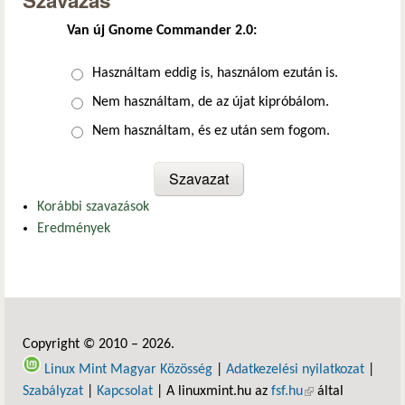
Szavazás
Van új Gnome Commander 2.0:
Választások
Használtam eddig is, használom ezután is.
Nem használtam, de az újat kipróbálom.
Nem használtam, és ez után sem fogom.
Korábbi szavazások
Eredmények
Copyright © 2010 – 2026.
Linux Mint Magyar Közösség
|
Adatkezelési nyilatkozat
|
Szabályzat
|
Kapcsolat
| A linuxmint.hu az
fsf.hu
(külső hivatkozás)
által