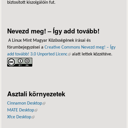
biztosított kiszolgálóin fut.
Nevezd meg! – Így add tovább!
A Linux Mint Magyar Közösségének írásai és
fórumbejegyzései a
Creative Commons Nevezd meg! – Így
add tovább! 3.0 Unported Licenc
(külső hivatkozás)
alatt lettek közzétéve.
Asztali környezetek
Cinnamon Desktop
(külső hivatkozás)
MATE Desktop
(külső hivatkozás)
Xfce Desktop
(külső hivatkozás)