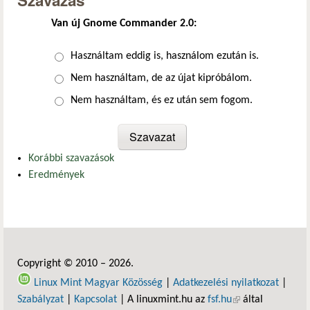
Szavazás
Van új Gnome Commander 2.0:
Választások
Használtam eddig is, használom ezután is.
Nem használtam, de az újat kipróbálom.
Nem használtam, és ez után sem fogom.
Korábbi szavazások
Eredmények
Copyright © 2010 – 2026.
Linux Mint Magyar Közösség
|
Adatkezelési nyilatkozat
|
Szabályzat
|
Kapcsolat
| A linuxmint.hu az
fsf.hu
(külső hivatkozás)
által