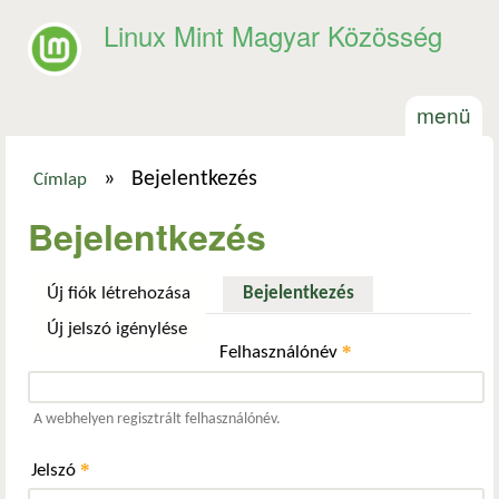
Ugrás a tartalomra
Linux Mint Magyar Közösség
menü
»
Bejelentkezés
Címlap
Jelenlegi hely
Bejelentkezés
Új fiók létrehozása
Bejelentkezés
(aktív fül)
Új jelszó igénylése
*
Felhasználónév
A webhelyen regisztrált felhasználónév.
*
Jelszó