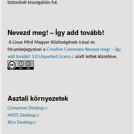
biztosított kiszolgálóin fut.
Nevezd meg! – Így add tovább!
A Linux Mint Magyar Közösségének írásai és
fórumbejegyzései a
Creative Commons Nevezd meg! – Így
add tovább! 3.0 Unported Licenc
(külső hivatkozás)
alatt lettek közzétéve.
Asztali környezetek
Cinnamon Desktop
(külső hivatkozás)
MATE Desktop
(külső hivatkozás)
Xfce Desktop
(külső hivatkozás)