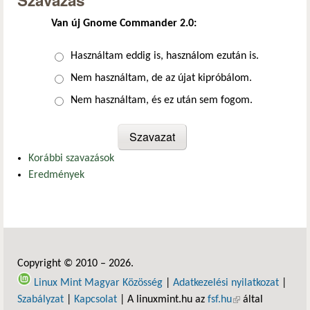
Szavazás
Van új Gnome Commander 2.0:
Választások
Használtam eddig is, használom ezután is.
Nem használtam, de az újat kipróbálom.
Nem használtam, és ez után sem fogom.
Korábbi szavazások
Eredmények
Copyright © 2010 – 2026.
Linux Mint Magyar Közösség
|
Adatkezelési nyilatkozat
|
Szabályzat
|
Kapcsolat
| A linuxmint.hu az
fsf.hu
(külső hivatkozás)
által