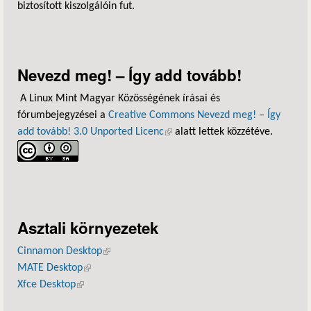
biztosított kiszolgálóin fut.
Nevezd meg! – Így add tovább!
A Linux Mint Magyar Közösségének írásai és
fórumbejegyzései a
Creative Commons Nevezd meg! – Így
add tovább! 3.0 Unported Licenc
(külső hivatkozás)
alatt lettek közzétéve.
Asztali környezetek
Cinnamon Desktop
(külső hivatkozás)
MATE Desktop
(külső hivatkozás)
Xfce Desktop
(külső hivatkozás)