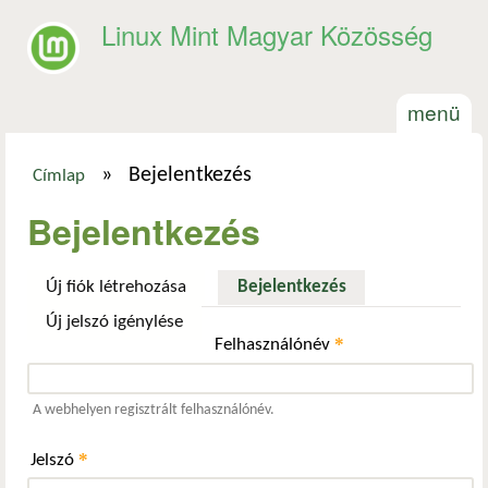
Ugrás a tartalomra
Linux Mint Magyar Közösség
menü
»
Bejelentkezés
Címlap
Jelenlegi hely
Bejelentkezés
Új fiók létrehozása
Bejelentkezés
(aktív fül)
Új jelszó igénylése
*
Felhasználónév
A webhelyen regisztrált felhasználónév.
*
Jelszó