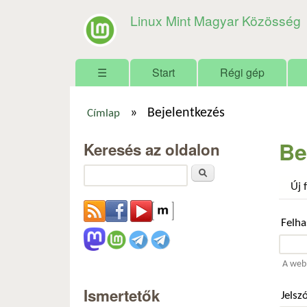
Linux Mint Magyar Közösség
Főmenü
☰
Start
Régi gép
»
Bejelentkezés
Címlap
Jelenlegi hely
Be
Keresés az oldalon
Keresés
Új 
Felh
A webh
Ismertetők
Jelsz