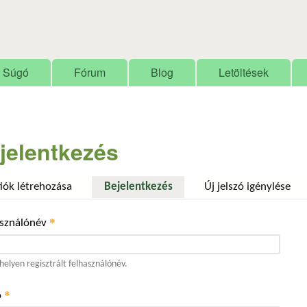
Ugrás a tartalomra
Súgó
Fórum
Blog
Letöltések
jelentkezés
fiók létrehozása
Bejelentkezés
(aktív fül)
Új jelszó igénylése
*
asználónév
elyen regisztrált felhasználónév.
*
ó