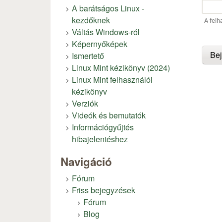
A barátságos Linux -
kezdőknek
A felh
Váltás Windows-ról
Képernyőképek
Ismertető
Linux Mint kézikönyv (2024)
Linux Mint felhasználói
kézikönyv
Verziók
Videók és bemutatók
Információgyűjtés
hibajelentéshez
Navigáció
Fórum
Friss bejegyzések
Fórum
Blog