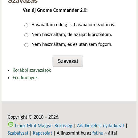
Szavazás
Van új Gnome Commander 2.0:
Választások
Használtam eddig is, használom ezután is.
Nem használtam, de az újat kipróbálom.
Nem használtam, és ez után sem fogom.
Korábbi szavazások
Eredmények
Copyright © 2010 – 2026.
Linux Mint Magyar Közösség
|
Adatkezelési nyilatkozat
|
Szabályzat
|
Kapcsolat
| A linuxmint.hu az
fsf.hu
(külső hivatkozás)
által