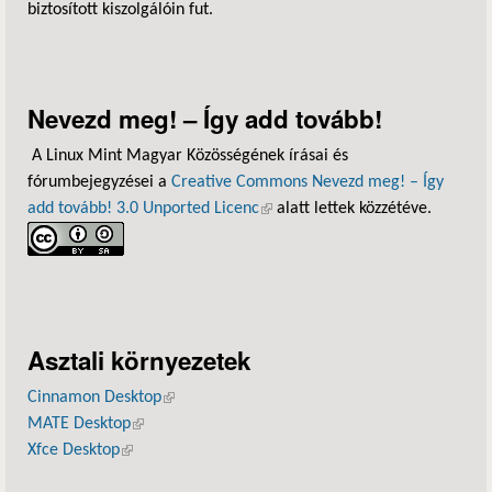
biztosított kiszolgálóin fut.
Nevezd meg! – Így add tovább!
A Linux Mint Magyar Közösségének írásai és
fórumbejegyzései a
Creative Commons Nevezd meg! – Így
add tovább! 3.0 Unported Licenc
(külső hivatkozás)
alatt lettek közzétéve.
Asztali környezetek
Cinnamon Desktop
(külső hivatkozás)
MATE Desktop
(külső hivatkozás)
Xfce Desktop
(külső hivatkozás)