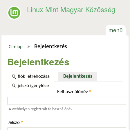
Ugrás a tartalomra
Linux Mint Magyar Közösség
menü
»
Bejelentkezés
Címlap
Jelenlegi hely
Bejelentkezés
Új fiók létrehozása
Bejelentkezés
(aktív fül)
Új jelszó igénylése
*
Felhasználónév
A webhelyen regisztrált felhasználónév.
*
Jelszó