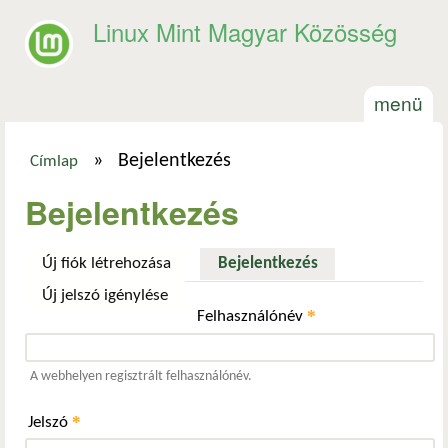
Ugrás a tartalomra
Linux Mint Magyar Közösség
menü
»
Bejelentkezés
Címlap
Jelenlegi hely
Bejelentkezés
Új fiók létrehozása
Bejelentkezés
(aktív fül)
Új jelszó igénylése
*
Felhasználónév
A webhelyen regisztrált felhasználónév.
*
Jelszó