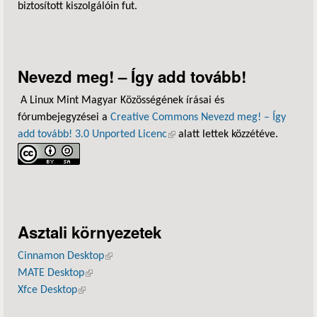
biztosított kiszolgálóin fut.
Nevezd meg! – Így add tovább!
A Linux Mint Magyar Közösségének írásai és
fórumbejegyzései a
Creative Commons Nevezd meg! – Így
add tovább! 3.0 Unported Licenc
(külső hivatkozás)
alatt lettek közzétéve.
Asztali környezetek
Cinnamon Desktop
(külső hivatkozás)
MATE Desktop
(külső hivatkozás)
Xfce Desktop
(külső hivatkozás)