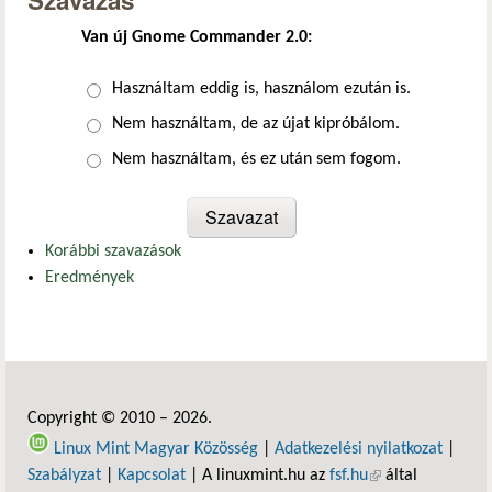
Szavazás
Van új Gnome Commander 2.0:
Választások
Használtam eddig is, használom ezután is.
Nem használtam, de az újat kipróbálom.
Nem használtam, és ez után sem fogom.
Korábbi szavazások
Eredmények
Copyright © 2010 – 2026.
Linux Mint Magyar Közösség
|
Adatkezelési nyilatkozat
|
Szabályzat
|
Kapcsolat
| A linuxmint.hu az
fsf.hu
(külső hivatkozás)
által