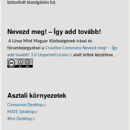
biztosított kiszolgálóin fut.
Nevezd meg! – Így add tovább!
A Linux Mint Magyar Közösségének írásai és
fórumbejegyzései a
Creative Commons Nevezd meg! – Így
add tovább! 3.0 Unported Licenc
(külső hivatkozás)
alatt lettek közzétéve.
Asztali környezetek
Cinnamon Desktop
(külső hivatkozás)
MATE Desktop
(külső hivatkozás)
Xfce Desktop
(külső hivatkozás)