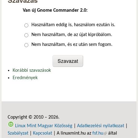
Szavazás
Van új Gnome Commander 2.0:
Választások
Használtam eddig is, használom ezután is.
Nem használtam, de az újat kipróbálom.
Nem használtam, és ez után sem fogom.
Korábbi szavazások
Eredmények
Copyright © 2010 – 2026.
Linux Mint Magyar Közösség
|
Adatkezelési nyilatkozat
|
Szabályzat
|
Kapcsolat
| A linuxmint.hu az
fsf.hu
(külső hivatkozás)
által