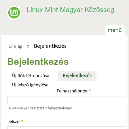
Ugrás a tartalomra
Linux Mint Magyar Közösség
menü
»
Bejelentkezés
Címlap
Jelenlegi hely
Bejelentkezés
Új fiók létrehozása
Bejelentkezés
(aktív fül)
Új jelszó igénylése
*
Felhasználónév
A webhelyen regisztrált felhasználónév.
*
Jelszó