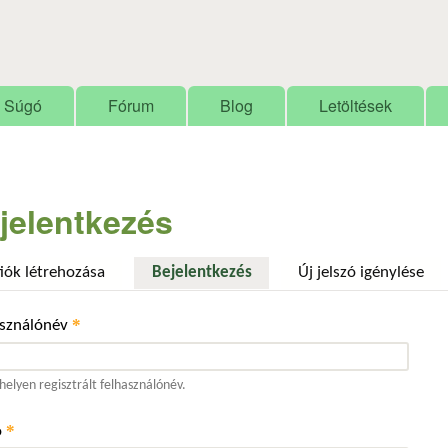
Ugrás a tartalomra
Súgó
Fórum
Blog
Letöltések
jelentkezés
fiók létrehozása
Bejelentkezés
(aktív fül)
Új jelszó igénylése
*
asználónév
elyen regisztrált felhasználónév.
*
ó