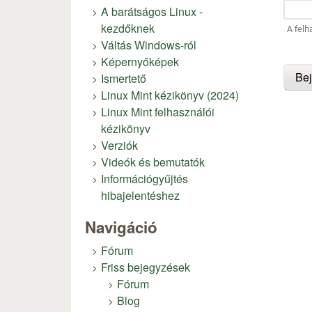
A barátságos Linux -
kezdőknek
A felh
Váltás Windows-ról
Képernyőképek
Ismertető
Linux Mint kézikönyv (2024)
Linux Mint felhasználói
kézikönyv
Verziók
Videók és bemutatók
Információgyűjtés
hibajelentéshez
Navigáció
Fórum
Friss bejegyzések
Fórum
Blog