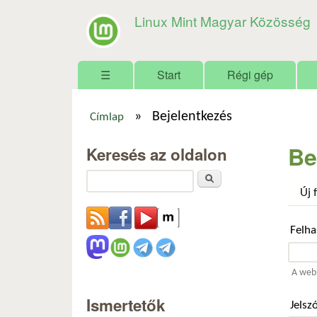
Linux Mint Magyar Közösség
Főmenü
☰
Start
Régi gép
»
Bejelentkezés
Címlap
Jelenlegi hely
Be
Keresés az oldalon
Keresés
Új 
Felh
A webh
Ismertetők
Jelsz