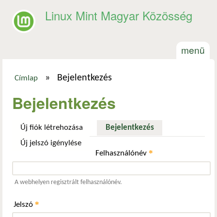
Ugrás a tartalomra
Linux Mint Magyar Közösség
menü
»
Bejelentkezés
Címlap
Jelenlegi hely
Bejelentkezés
Új fiók létrehozása
Bejelentkezés
(aktív fül)
Új jelszó igénylése
*
Felhasználónév
A webhelyen regisztrált felhasználónév.
*
Jelszó