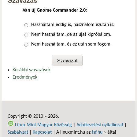
Szavazás
Van új Gnome Commander 2.0:
Választások
Használtam eddig is, használom ezután is.
Nem használtam, de az újat kipróbálom.
Nem használtam, és ez után sem fogom.
Korábbi szavazások
Eredmények
Copyright © 2010 – 2026.
Linux Mint Magyar Közösség
|
Adatkezelési nyilatkozat
|
Szabályzat
|
Kapcsolat
| A linuxmint.hu az
fsf.hu
(külső hivatkozás)
által