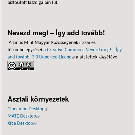
biztosított kiszolgálóin fut.
Nevezd meg! – Így add tovább!
A Linux Mint Magyar Közösségének írásai és
fórumbejegyzései a
Creative Commons Nevezd meg! – Így
add tovább! 3.0 Unported Licenc
(külső hivatkozás)
alatt lettek közzétéve.
Asztali környezetek
Cinnamon Desktop
(külső hivatkozás)
MATE Desktop
(külső hivatkozás)
Xfce Desktop
(külső hivatkozás)