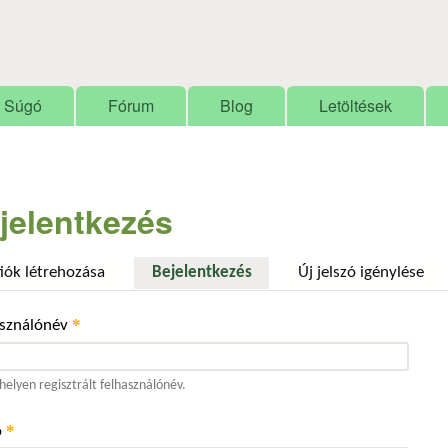
Ugrás a tartalomra
Súgó
Fórum
Blog
Letöltések
jelentkezés
fiók létrehozása
Bejelentkezés
(aktív fül)
Új jelszó igénylése
*
asználónév
elyen regisztrált felhasználónév.
*
ó