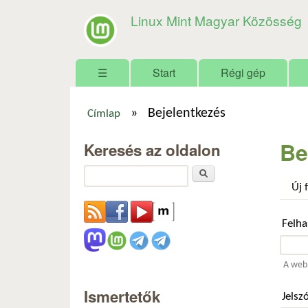
Linux Mint Magyar Közösség
Főmenü
☰
Start
Régi gép
»
Bejelentkezés
Címlap
Jelenlegi hely
Be
Keresés az oldalon
Keresés
Új 
Felh
A webh
Ismertetők
Jelsz