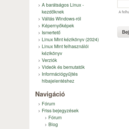
A barátságos Linux -
kezdőknek
A felh
Váltás Windows-ról
Képernyőképek
Ismertető
Linux Mint kézikönyv (2024)
Linux Mint felhasználói
kézikönyv
Verziók
Videók és bemutatók
Információgyűjtés
hibajelentéshez
Navigáció
Fórum
Friss bejegyzések
Fórum
Blog