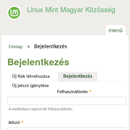
Ugrás a tartalomra
Linux Mint Magyar Közösség
menü
»
Bejelentkezés
Címlap
Jelenlegi hely
Bejelentkezés
Új fiók létrehozása
Bejelentkezés
(aktív fül)
Új jelszó igénylése
*
Felhasználónév
A webhelyen regisztrált felhasználónév.
*
Jelszó