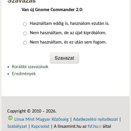
Szavazás
Van új Gnome Commander 2.0:
Választások
Használtam eddig is, használom ezután is.
Nem használtam, de az újat kipróbálom.
Nem használtam, és ez után sem fogom.
Korábbi szavazások
Eredmények
Copyright © 2010 – 2026.
Linux Mint Magyar Közösség
|
Adatkezelési nyilatkozat
|
Szabályzat
|
Kapcsolat
| A linuxmint.hu az
fsf.hu
(külső hivatkozás)
által