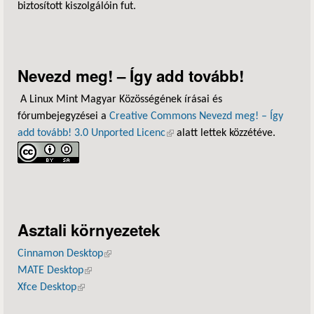
biztosított kiszolgálóin fut.
Nevezd meg! – Így add tovább!
A Linux Mint Magyar Közösségének írásai és
fórumbejegyzései a
Creative Commons Nevezd meg! – Így
add tovább! 3.0 Unported Licenc
(külső hivatkozás)
alatt lettek közzétéve.
Asztali környezetek
Cinnamon Desktop
(külső hivatkozás)
MATE Desktop
(külső hivatkozás)
Xfce Desktop
(külső hivatkozás)