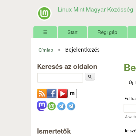
Linux Mint Magyar Közösség
Főmenü
☰
Start
Régi gép
»
Bejelentkezés
Címlap
Jelenlegi hely
Be
Keresés az oldalon
Keresés
Új 
Felh
A webh
Ismertetők
Jelsz