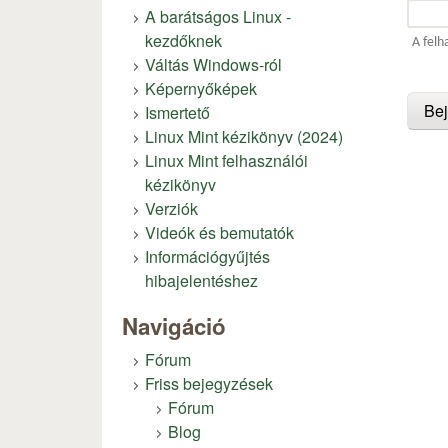
A barátságos Linux -
kezdőknek
A felh
Váltás Windows-ról
Képernyőképek
Ismertető
Linux Mint kézikönyv (2024)
Linux Mint felhasználói
kézikönyv
Verziók
Videók és bemutatók
Információgyűjtés
hibajelentéshez
Navigáció
Fórum
Friss bejegyzések
Fórum
Blog