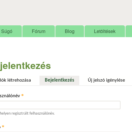
Ugrás a tartalomra
Súgó
Fórum
Blog
Letöltések
jelentkezés
fiók létrehozása
Bejelentkezés
(aktív fül)
Új jelszó igénylése
*
asználónév
elyen regisztrált felhasználónév.
*
ó