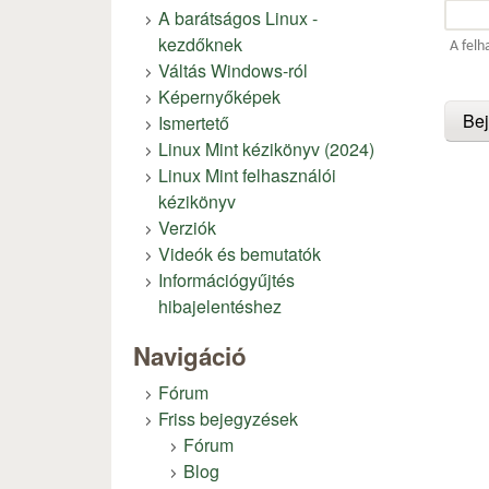
A barátságos Linux -
kezdőknek
A felh
Váltás Windows-ról
Képernyőképek
Ismertető
Linux Mint kézikönyv (2024)
Linux Mint felhasználói
kézikönyv
Verziók
Videók és bemutatók
Információgyűjtés
hibajelentéshez
Navigáció
Fórum
Friss bejegyzések
Fórum
Blog