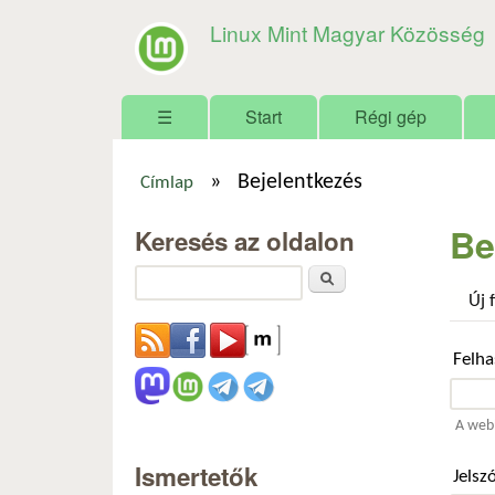
Linux Mint Magyar Közösség
Főmenü
☰
Start
Régi gép
»
Bejelentkezés
Címlap
Jelenlegi hely
Be
Keresés az oldalon
Keresés
Új 
Felh
A webh
Ismertetők
Jelsz