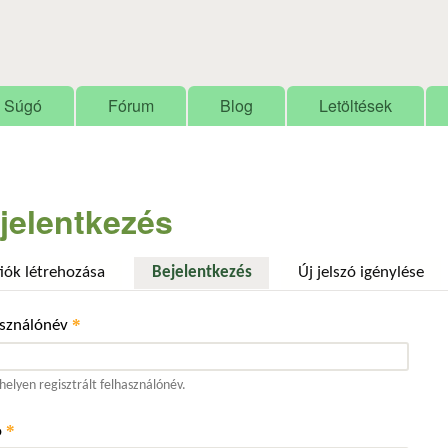
Ugrás a tartalomra
Súgó
Fórum
Blog
Letöltések
jelentkezés
fiók létrehozása
Bejelentkezés
(aktív fül)
Új jelszó igénylése
*
asználónév
elyen regisztrált felhasználónév.
*
ó