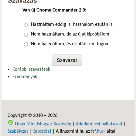
Szavazás
Van új Gnome Commander 2.0:
Választások
Használtam eddig is, használom ezután is.
Nem használtam, de az újat kipróbálom.
Nem használtam, és ez után sem fogom.
Korábbi szavazások
Eredmények
Copyright © 2010 – 2026.
Linux Mint Magyar Közösség
|
Adatkezelési nyilatkozat
|
Szabályzat
|
Kapcsolat
| A linuxmint.hu az
fsf.hu
(külső hivatkozás)
által