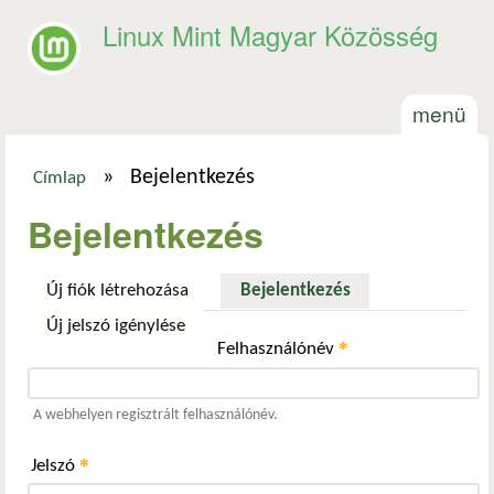
Ugrás a tartalomra
Linux Mint Magyar Közösség
menü
»
Bejelentkezés
Címlap
Jelenlegi hely
Bejelentkezés
Új fiók létrehozása
Bejelentkezés
(aktív fül)
Új jelszó igénylése
*
Felhasználónév
A webhelyen regisztrált felhasználónév.
*
Jelszó