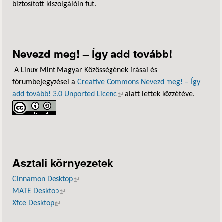
biztosított kiszolgálóin fut.
Nevezd meg! – Így add tovább!
A Linux Mint Magyar Közösségének írásai és
fórumbejegyzései a
Creative Commons Nevezd meg! – Így
add tovább! 3.0 Unported Licenc
(külső hivatkozás)
alatt lettek közzétéve.
Asztali környezetek
Cinnamon Desktop
(külső hivatkozás)
MATE Desktop
(külső hivatkozás)
Xfce Desktop
(külső hivatkozás)