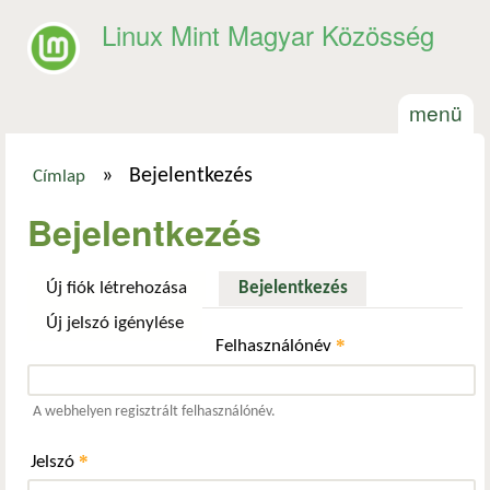
Ugrás a tartalomra
Linux Mint Magyar Közösség
menü
»
Bejelentkezés
Címlap
Jelenlegi hely
Bejelentkezés
Új fiók létrehozása
Bejelentkezés
(aktív fül)
Új jelszó igénylése
*
Felhasználónév
A webhelyen regisztrált felhasználónév.
*
Jelszó