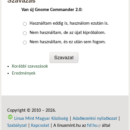
Szavazás
Van új Gnome Commander 2.0:
Választások
Használtam eddig is, használom ezután is.
Nem használtam, de az újat kipróbálom.
Nem használtam, és ez után sem fogom.
Korábbi szavazások
Eredmények
Copyright © 2010 – 2026.
Linux Mint Magyar Közösség
|
Adatkezelési nyilatkozat
|
Szabályzat
|
Kapcsolat
| A linuxmint.hu az
fsf.hu
(külső hivatkozás)
által