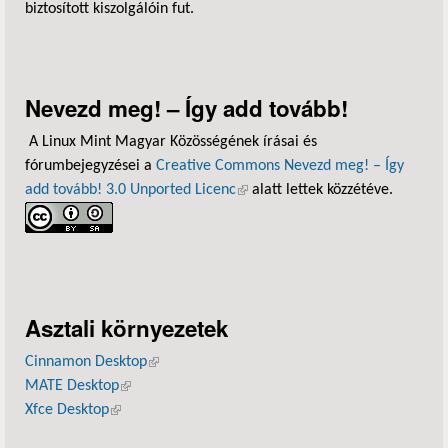
biztosított kiszolgálóin fut.
Nevezd meg! – Így add tovább!
A Linux Mint Magyar Közösségének írásai és
fórumbejegyzései a
Creative Commons Nevezd meg! – Így
add tovább! 3.0 Unported Licenc
(külső hivatkozás)
alatt lettek közzétéve.
Asztali környezetek
Cinnamon Desktop
(külső hivatkozás)
MATE Desktop
(külső hivatkozás)
Xfce Desktop
(külső hivatkozás)