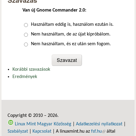
Szavazás
Van új Gnome Commander 2.0:
Választások
Használtam eddig is, használom ezután is.
Nem használtam, de az újat kipróbálom.
Nem használtam, és ez után sem fogom.
Korábbi szavazások
Eredmények
Copyright © 2010 – 2026.
Linux Mint Magyar Közösség
|
Adatkezelési nyilatkozat
|
Szabályzat
|
Kapcsolat
| A linuxmint.hu az
fsf.hu
(külső hivatkozás)
által