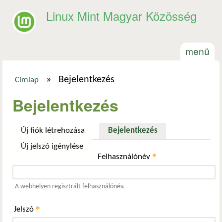
Ugrás a tartalomra
Linux Mint Magyar Közösség
menü
»
Bejelentkezés
Címlap
Jelenlegi hely
Bejelentkezés
Új fiók létrehozása
Bejelentkezés
(aktív fül)
Új jelszó igénylése
*
Felhasználónév
A webhelyen regisztrált felhasználónév.
*
Jelszó