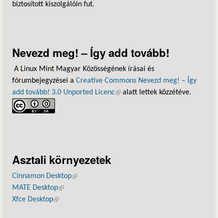
biztosított kiszolgálóin fut.
Nevezd meg! – Így add tovább!
A Linux Mint Magyar Közösségének írásai és
fórumbejegyzései a
Creative Commons Nevezd meg! – Így
add tovább! 3.0 Unported Licenc
(külső hivatkozás)
alatt lettek közzétéve.
Asztali környezetek
Cinnamon Desktop
(külső hivatkozás)
MATE Desktop
(külső hivatkozás)
Xfce Desktop
(külső hivatkozás)