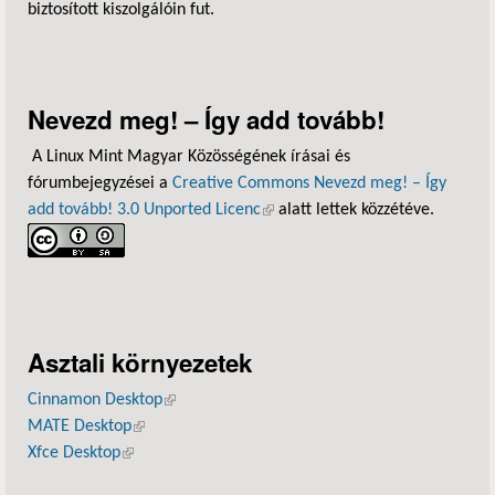
biztosított kiszolgálóin fut.
Nevezd meg! – Így add tovább!
A Linux Mint Magyar Közösségének írásai és
fórumbejegyzései a
Creative Commons Nevezd meg! – Így
add tovább! 3.0 Unported Licenc
(külső hivatkozás)
alatt lettek közzétéve.
Asztali környezetek
Cinnamon Desktop
(külső hivatkozás)
MATE Desktop
(külső hivatkozás)
Xfce Desktop
(külső hivatkozás)