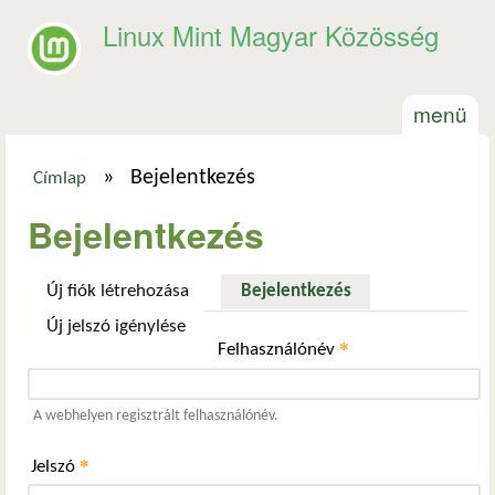
Ugrás a tartalomra
Linux Mint Magyar Közösség
menü
»
Bejelentkezés
Címlap
Jelenlegi hely
Bejelentkezés
Új fiók létrehozása
Bejelentkezés
(aktív fül)
Új jelszó igénylése
*
Felhasználónév
A webhelyen regisztrált felhasználónév.
*
Jelszó