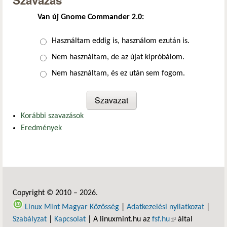
Szavazás
Van új Gnome Commander 2.0:
Választások
Használtam eddig is, használom ezután is.
Nem használtam, de az újat kipróbálom.
Nem használtam, és ez után sem fogom.
Korábbi szavazások
Eredmények
Copyright © 2010 – 2026.
Linux Mint Magyar Közösség
|
Adatkezelési nyilatkozat
|
Szabályzat
|
Kapcsolat
| A linuxmint.hu az
fsf.hu
(külső hivatkozás)
által