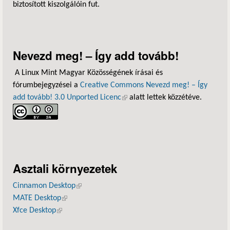
biztosított kiszolgálóin fut.
Nevezd meg! – Így add tovább!
A Linux Mint Magyar Közösségének írásai és
fórumbejegyzései a
Creative Commons Nevezd meg! – Így
add tovább! 3.0 Unported Licenc
(külső hivatkozás)
alatt lettek közzétéve.
Asztali környezetek
Cinnamon Desktop
(külső hivatkozás)
MATE Desktop
(külső hivatkozás)
Xfce Desktop
(külső hivatkozás)