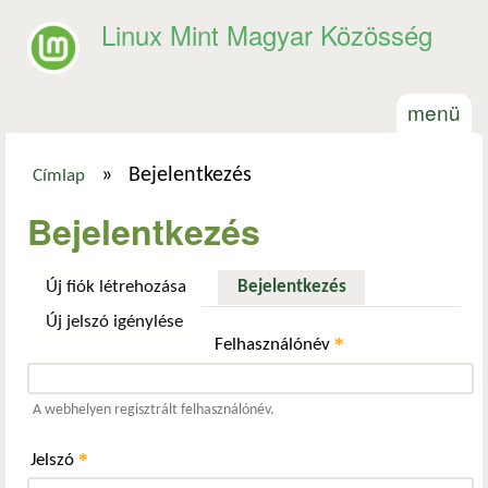
Ugrás a tartalomra
Linux Mint Magyar Közösség
menü
»
Bejelentkezés
Címlap
Jelenlegi hely
Bejelentkezés
Új fiók létrehozása
Bejelentkezés
(aktív fül)
Új jelszó igénylése
*
Felhasználónév
A webhelyen regisztrált felhasználónév.
*
Jelszó