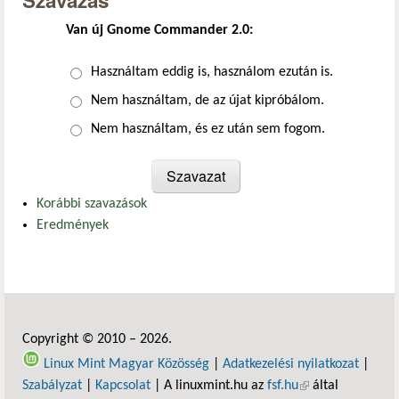
Szavazás
Van új Gnome Commander 2.0:
Választások
Használtam eddig is, használom ezután is.
Nem használtam, de az újat kipróbálom.
Nem használtam, és ez után sem fogom.
Korábbi szavazások
Eredmények
Copyright © 2010 – 2026.
Linux Mint Magyar Közösség
|
Adatkezelési nyilatkozat
|
Szabályzat
|
Kapcsolat
| A linuxmint.hu az
fsf.hu
(külső hivatkozás)
által