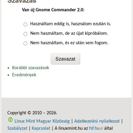
Szavazás
Van új Gnome Commander 2.0:
Választások
Használtam eddig is, használom ezután is.
Nem használtam, de az újat kipróbálom.
Nem használtam, és ez után sem fogom.
Korábbi szavazások
Eredmények
Copyright © 2010 – 2026.
Linux Mint Magyar Közösség
|
Adatkezelési nyilatkozat
|
Szabályzat
|
Kapcsolat
| A linuxmint.hu az
fsf.hu
(külső hivatkozás)
által