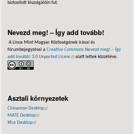
biztosított kiszolgálóin fut.
Nevezd meg! – Így add tovább!
A Linux Mint Magyar Közösségének írásai és
fórumbejegyzései a
Creative Commons Nevezd meg! – Így
add tovább! 3.0 Unported Licenc
(külső hivatkozás)
alatt lettek közzétéve.
Asztali környezetek
Cinnamon Desktop
(külső hivatkozás)
MATE Desktop
(külső hivatkozás)
Xfce Desktop
(külső hivatkozás)