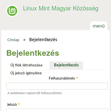
Ugrás a tartalomra
Linux Mint Magyar Közösség
menü
»
Bejelentkezés
Címlap
Jelenlegi hely
Bejelentkezés
Új fiók létrehozása
Bejelentkezés
(aktív fül)
Új jelszó igénylése
*
Felhasználónév
A webhelyen regisztrált felhasználónév.
*
Jelszó