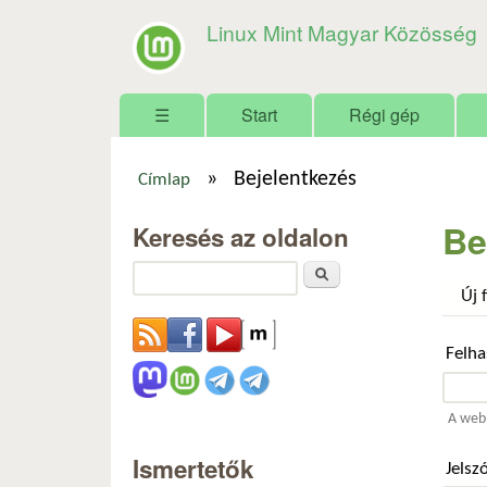
Linux Mint Magyar Közösség
Főmenü
☰
Start
Régi gép
»
Bejelentkezés
Címlap
Jelenlegi hely
Be
Keresés az oldalon
Keresés
Új 
Felh
A webh
Ismertetők
Jelsz