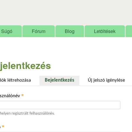
Ugrás a tartalomra
Súgó
Fórum
Blog
Letöltések
jelentkezés
fiók létrehozása
Bejelentkezés
(aktív fül)
Új jelszó igénylése
*
asználónév
elyen regisztrált felhasználónév.
*
ó