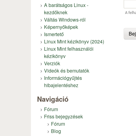
A barátságos Linux -
kezdőknek
A felh
Váltás Windows-ról
Képernyőképek
Ismertető
Linux Mint kézikönyv (2024)
Linux Mint felhasználói
kézikönyv
Verziók
Videók és bemutatók
Információgyűjtés
hibajelentéshez
Navigáció
Fórum
Friss bejegyzések
Fórum
Blog