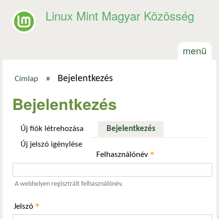
Ugrás a tartalomra
Linux Mint Magyar Közösség
menü
»
Bejelentkezés
Címlap
Jelenlegi hely
Bejelentkezés
Új fiók létrehozása
Bejelentkezés
(aktív fül)
Új jelszó igénylése
*
Felhasználónév
A webhelyen regisztrált felhasználónév.
*
Jelszó