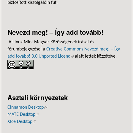
biztosított kiszolgálóin fut.
Nevezd meg! – Így add tovább!
A Linux Mint Magyar Közösségének írásai és
fórumbejegyzései a
Creative Commons Nevezd meg! – Így
add tovább! 3.0 Unported Licenc
(külső hivatkozás)
alatt lettek közzétéve.
Asztali környezetek
Cinnamon Desktop
(külső hivatkozás)
MATE Desktop
(külső hivatkozás)
Xfce Desktop
(külső hivatkozás)