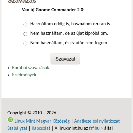
Szavazás
Van új Gnome Commander 2.0:
Választások
Használtam eddig is, használom ezután is.
Nem használtam, de az újat kipróbálom.
Nem használtam, és ez után sem fogom.
Korábbi szavazások
Eredmények
Copyright © 2010 – 2026.
Linux Mint Magyar Közösség
|
Adatkezelési nyilatkozat
|
Szabályzat
|
Kapcsolat
| A linuxmint.hu az
fsf.hu
(külső hivatkozás)
által