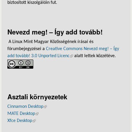
biztosított kiszolgálóin fut.
Nevezd meg! – Így add tovább!
A Linux Mint Magyar Közösségének írásai és
fórumbejegyzései a
Creative Commons Nevezd meg! – Így
add tovább! 3.0 Unported Licenc
(külső hivatkozás)
alatt lettek közzétéve.
Asztali környezetek
Cinnamon Desktop
(külső hivatkozás)
MATE Desktop
(külső hivatkozás)
Xfce Desktop
(külső hivatkozás)