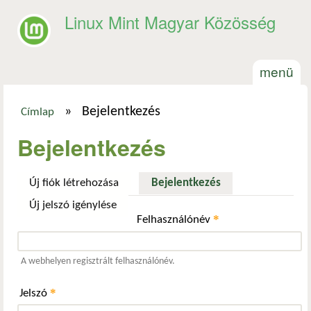
Ugrás a tartalomra
Linux Mint Magyar Közösség
menü
»
Bejelentkezés
Címlap
Jelenlegi hely
Bejelentkezés
Új fiók létrehozása
Bejelentkezés
(aktív fül)
Új jelszó igénylése
*
Felhasználónév
A webhelyen regisztrált felhasználónév.
*
Jelszó