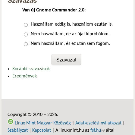
Szavazás
Van új Gnome Commander 2.0:
Választások
Használtam eddig is, használom ezután is.
Nem használtam, de az újat kipróbálom.
Nem használtam, és ez után sem fogom.
Korábbi szavazások
Eredmények
Copyright © 2010 – 2026.
Linux Mint Magyar Közösség
|
Adatkezelési nyilatkozat
|
Szabályzat
|
Kapcsolat
| A linuxmint.hu az
fsf.hu
(külső hivatkozás)
által