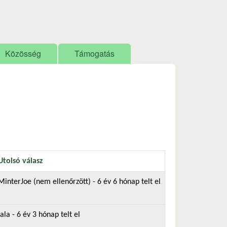
Közösség
Támogatás
Utolsó válasz
MinterJoe (nem ellenőrzött)
- 6 év 6 hónap telt el
lala
- 6 év 3 hónap telt el