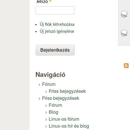
*
Jelszó
Aktí
Új fiók létrehozása
Új jelszó igénylése
Aktí
Old
Navigáció
Fórum
Friss bejegyzések
Friss bejegyzések
Fórum
Blog
Linux-os fórum
Linux-os hír és blog