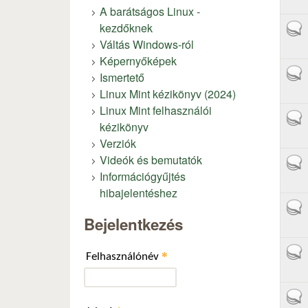
A barátságos Linux -
kezdőknek
Aktí
Váltás Windows-ról
Képernyőképek
Aktí
Ismertető
Linux Mint kézikönyv (2024)
Linux Mint felhasználói
Aktí
kézikönyv
Verziók
Videók és bemutatók
Aktí
Információgyűjtés
hibajelentéshez
Aktí
Bejelentkezés
Aktí
*
Felhasználónév
Aktí