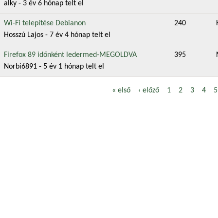
alky
- 3 év 6 hónap telt el
v téma
Wi-Fi telepítése Debianon
240
Hosszú Lajos
- 7 év 4 hónap telt el
v téma
Firefox 89 időnként ledermed-MEGOLDVA
395
Norbi6891
- 5 év 1 hónap telt el
« első
‹ előző
1
2
3
4
5
alak