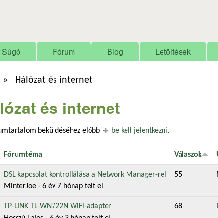
Ugrás a tartalomra
Súgó
Fórum
Blog
Letöltések
»
Hálózat és internet
lózat és internet
rumtartalom beküldéséhez előbb
be kell jelentkezni
.
Fórumtéma
Válaszok
v téma
DSL kapcsolat kontrollálása a Network Manager-rel
55
MinterJoe
- 6 év 7 hónap telt el
v téma
TP-LINK TL-WN722N WiFi-adapter
68