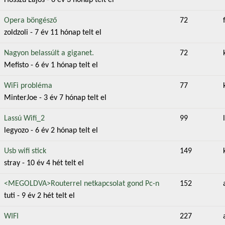
Hosszú Lajos
- 6 év 3 hónap telt el
v téma
Opera böngésző
72
zoldzoli
- 7 év 11 hónap telt el
v téma
Nagyon belassúlt a giganet.
72
Mefisto
- 6 év 1 hónap telt el
v téma
WiFi probléma
77
MinterJoe
- 3 év 7 hónap telt el
v téma
Lassú Wifi_2
99
legyozo
- 6 év 2 hónap telt el
v téma
Usb wifi stick
149
stray
- 10 év 4 hét telt el
v téma
<MEGOLDVA>Routerrel netkapcsolat gond Pc-n
152
tuti
- 9 év 2 hét telt el
v téma
WIFI
227