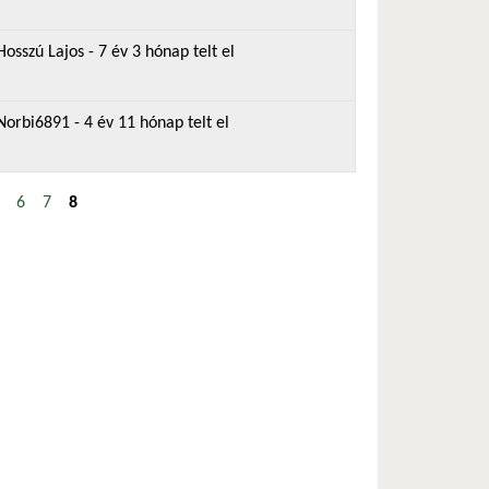
Hosszú Lajos
- 7 év 3 hónap telt el
Norbi6891
- 4 év 11 hónap telt el
6
7
8