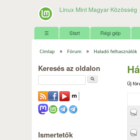
Linux Mint Magyar Közösség
Főmenü
☰
Start
Régi gép
»
»
Címlap
Fórum
Haladó felhasználók
Jelenlegi hely
Há
Keresés az oldalon
Keresés
Új fó
Aktí
Ismertetők
Aktí