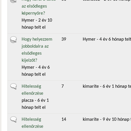
az elsődleges
képernyőre?
Hymer
- 2 év 10
hónap telt el
Aktív téma
Hogy helyezzem
39
Hymer
- 4 év 6 hónap telt
jobboldalra az
elsődleges
kijelzőt?
Hymer
- 4 év 6
hónap telt el
Általános téma
Hitelesség
7
kimarite
- 6 év 1 hónap te
ellenőrzése
placza
- 6 év 1
hónap telt el
Általános téma
Hitelesség
14
kimarite
- 9 év 10 hónap t
ellenőrzése