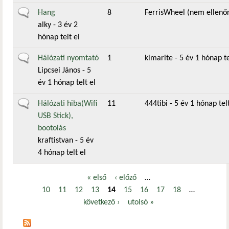
Általános téma
Hang
8
FerrisWheel (nem ellenőr
alky
- 3 év 2
hónap telt el
Általános téma
Hálózati nyomtató
1
kimarite
- 5 év 1 hónap te
Lipcsei János
- 5
év 1 hónap telt el
Általános téma
Hálózati hiba(Wifi
11
444tibi
- 5 év 1 hónap telt
USB Stick),
bootolás
kraftistvan
- 5 év
4 hónap telt el
« első
‹ előző
…
Oldalak
10
11
12
13
14
15
16
17
18
…
következő ›
utolsó »