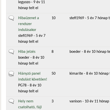
legyozo
- 9 év 11
hónap telt el
Általános téma
Hibaüzenet a
10
stefi1969
- 5 év 7 hónap t
rendszer
indulásakor
stefi1969
- 5 év 7
hónap telt el
Általános téma
Hiba jelzés
8
boeder
- 8 év 10 hónap te
boeder
- 8 év 10
hónap telt el
Aktív téma
Hiányzó panel
50
kimarite
- 8 év 10 hónap t
indulást követően!
PG78
- 8 év 10
hónap telt el
Általános téma
Hely nem
3
vanison
- 10 év 11 hónap t
csatolható, fájl