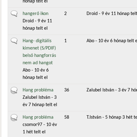
hónap telt el
Általános téma
hangerő ikon
2
Droid
- 9 év 11 hónap telt
Droid
- 9 év 11
hónap telt el
Általános téma
Hang- digitális
1
Abo
- 10 év 6 hónap telt e
kimenet (S/PDIF)
belső hangforrás
nem ad hangot
Abo
- 10 év 6
hónap telt el
Aktív téma
Hang probléma
36
Zalubel István
- 3 év 7 hó
Zalubel István
- 3
év 7 hónap telt el
Aktív téma
Hang probléma
58
T.István
- 5 hónap 3 hét te
csomor97
- 10 év
1 hét telt el