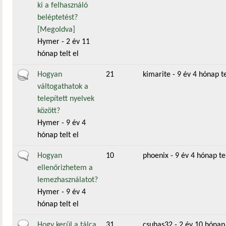
ki a felhasználó
beléptetést?
[Megoldva]
Hymer
- 2 év 11
hónap telt el
Aktív téma
Hogyan
21
kimarite
- 9 év 4 hónap te
váltogathatok a
telepített nyelvek
között?
Hymer
- 9 év 4
hónap telt el
Általános téma
Hogyan
10
phoenix
- 9 év 4 hónap tel
ellenőrizhetem a
lemezhasználatot?
Hymer
- 9 év 4
hónap telt el
Aktív téma
Hogy kerül a tálca
31
csuhas32
- 2 év 10 hónap 