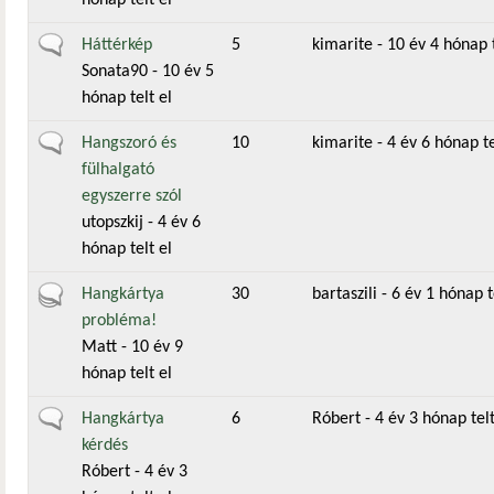
hónap telt el
Általános téma
Háttérkép
5
kimarite
- 10 év 4 hónap t
Sonata90
- 10 év 5
hónap telt el
Általános téma
Hangszoró és
10
kimarite
- 4 év 6 hónap te
fülhalgató
egyszerre szól
utopszkij
- 4 év 6
hónap telt el
Aktív téma
Hangkártya
30
bartaszili
- 6 év 1 hónap t
probléma!
Matt
- 10 év 9
hónap telt el
Általános téma
Hangkártya
6
Róbert
- 4 év 3 hónap telt
kérdés
Róbert
- 4 év 3