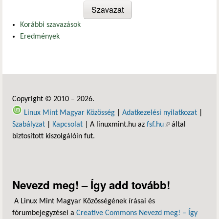
Korábbi szavazások
Eredmények
Copyright © 2010 – 2026.
Linux Mint Magyar Közösség
|
Adatkezelési nyilatkozat
|
Szabályzat
|
Kapcsolat
| A linuxmint.hu az
fsf.hu
(külső hivatkozás)
által
biztosított kiszolgálóin fut.
Nevezd meg! – Így add tovább!
A Linux Mint Magyar Közösségének írásai és
fórumbejegyzései a
Creative Commons Nevezd meg! – Így