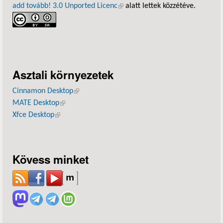
add tovább! 3.0 Unported Licenc
(külső hivatkozás)
alatt lettek közzétéve.
Asztali környezetek
Cinnamon Desktop
(külső hivatkozás)
MATE Desktop
(külső hivatkozás)
Xfce Desktop
(külső hivatkozás)
Kövess minket