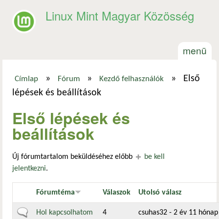
Ugrás a tartalomra
Linux Mint Magyar Közösség
menü
»
»
»
Első
Címlap
Fórum
Kezdő felhasználók
Jelenlegi hely
lépések és beállítások
Első lépések és
beállítások
Új fórumtartalom beküldéséhez előbb
be kell
jelentkezni
.
Fórumtéma
Válaszok
Utolsó válasz
Általános téma
Hol kapcsolhatom
4
csuhas32
- 2 év 11 hónap 