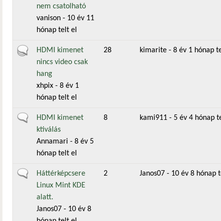
nem csatolható
vanison
- 10 év 11
hónap telt el
Aktív téma
HDMI kimenet
28
kimarite
- 8 év 1 hónap te
nincs video csak
hang
xhpix
- 8 év 1
hónap telt el
Általános téma
HDMI kimenet
8
kami911
- 5 év 4 hónap te
ktiválás
Annamari
- 8 év 5
hónap telt el
Általános téma
Háttérképcsere
2
Janos07
- 10 év 8 hónap t
Linux Mint KDE
alatt.
Janos07
- 10 év 8