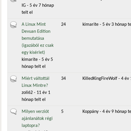
IG
- 5 év 7 hónap
telt el
Aktív téma
A Linux Mint
24
kimarite
- 5 év 3 hónap te
Devuan Edition
bemutatása
(igazából ez csak
egy kísérlet)
kimarite
- 5 év 5
hónap telt el
Aktív téma
Miért váltottál
34
KilledKingFireWolf
- 4 év 
Linux Mintre?
zoli62
- 11 év 1
hónap telt el
Általános téma
Milyen verziót
5
Koppány
- 4 év 9 hónap te
ajánlanátok régi
laptopra?