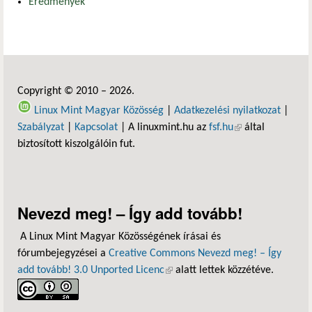
Eredmények
Copyright © 2010 – 2026.
Linux Mint Magyar Közösség
|
Adatkezelési nyilatkozat
|
Szabályzat
|
Kapcsolat
| A linuxmint.hu az
fsf.hu
(külső hivatkozás)
által
biztosított kiszolgálóin fut.
Nevezd meg! – Így add tovább!
A Linux Mint Magyar Közösségének írásai és
fórumbejegyzései a
Creative Commons Nevezd meg! – Így
add tovább! 3.0 Unported Licenc
(külső hivatkozás)
alatt lettek közzétéve.