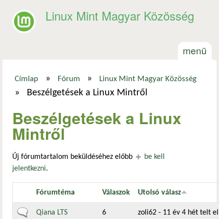
Ugrás a tartalomra
Linux Mint Magyar Közösség
menü
»
»
Címlap
Fórum
Linux Mint Magyar Közösség
Jelenlegi hely
»
Beszélgetések a Linux Mintről
Beszélgetések a Linux
Mintről
Új fórumtartalom beküldéséhez előbb
be kell
jelentkezni
.
Fórumtéma
Válaszok
Utolsó válasz
Általános téma
Qiana LTS
6
zoli62
- 11 év 4 hét telt el