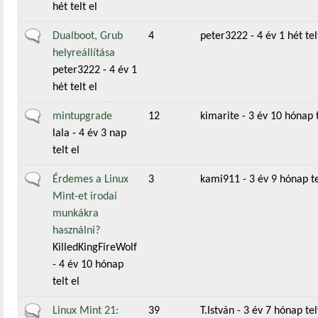
hét telt el
Általános téma
Dualboot, Grub
4
peter3222
- 4 év 1 hét tel
helyreállítása
peter3222
- 4 év 1
hét telt el
Általános téma
mintupgrade
12
kimarite
- 3 év 10 hónap t
lala
- 4 év 3 nap
telt el
Általános téma
Érdemes a Linux
3
kami911
- 3 év 9 hónap te
Mint-et irodai
munkákra
használni?
KilledKingFireWolf
- 4 év 10 hónap
telt el
Aktív téma
Linux Mint 21:
39
T.István
- 3 év 7 hónap tel