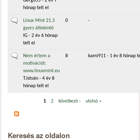
Gergo55
- 2 év 7
hónap telt el
Általános téma
Linux Mint 21.3
0
-
gyors áttekintő
IG
- 2 év 6 hónap
telt el
Általános téma
Nem értem a
8
kami911
- 1 év 8 hónap te
motivációt:
www.linuxmint.eu
T.István
- 4 év 8
hónap telt el
1
2
következő ›
utolsó »
Oldalak
Keresés az oldalon