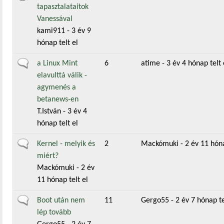
tapasztalataitok
Vanessával
kami911
- 3 év 9
hónap telt el
Általános téma
a Linux Mint
6
atime
- 3 év 4 hónap telt 
elavulttá válik -
agymenés a
betanews-en
T.István
- 3 év 4
hónap telt el
Általános téma
Kernel - melyik és
2
Mackómuki
- 2 év 11 hóna
miért?
Mackómuki
- 2 év
11 hónap telt el
Általános téma
Boot után nem
11
Gergo55
- 2 év 7 hónap te
lép tovább