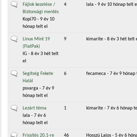
Általános téma
Fájlok kezelése /
4
lala
- 9 év 10 hónap telt e
Biztonsági mentés
Kopi70
- 9 év 10
hónap telt el
Általános téma
Linux Mint 19
9
kimarite
- 8 év 3 hét telt 
(FlatPak)
IG
- 8 év 3 hét telt
el
Általános téma
Segítség Fekete
6
fecameca
- 7 év 9 hónap t
Halál
psvarga
- 7 év 9
hónap telt el
Általános téma
Lezárt téma
1
kimarite
- 7 év 6 hónap te
lala
- 7 év 6
hónap telt el
Aktív téma
Frissítés 20.1-re
46
Hosszú Lajos
- 5 év 6 hóna