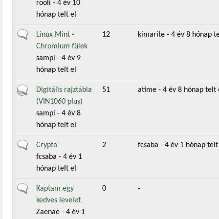
rooli
- 4 év 10
hónap telt el
Általános téma
Linux Mint -
12
kimarite
- 4 év 8 hónap te
Chromium fülek
sampi
- 4 év 9
hónap telt el
Aktív téma
Digitális rajztábla
51
atime
- 4 év 8 hónap telt 
(VIN1060 plus)
sampi
- 4 év 8
hónap telt el
Általános téma
Crypto
2
fcsaba
- 4 év 1 hónap telt
fcsaba
- 4 év 1
hónap telt el
Általános téma
Kaptam egy
0
-
kedves levelet
Zaenae
- 4 év 1