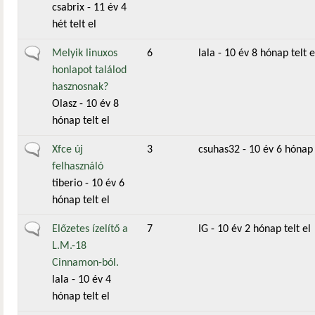
csabrix
- 11 év 4
hét telt el
Általános téma
Melyik linuxos
6
lala
- 10 év 8 hónap telt e
honlapot találod
hasznosnak?
Olasz
- 10 év 8
hónap telt el
Általános téma
Xfce új
3
csuhas32
- 10 év 6 hónap 
felhasználó
tiberio
- 10 év 6
hónap telt el
Általános téma
Előzetes ízelítő a
7
IG
- 10 év 2 hónap telt el
L.M.-18
Cinnamon-ból.
lala
- 10 év 4
hónap telt el