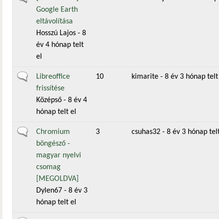
Google Earth
eltávolítása
Hosszú Lajos
- 8
év 4 hónap telt
el
Általános téma
Libreoffice
10
kimarite
- 8 év 3 hónap telt
frissítése
Középső
- 8 év 4
hónap telt el
Általános téma
Chromium
3
csuhas32
- 8 év 3 hónap telt
böngésző -
magyar nyelvi
csomag
[MEGOLDVA]
Dylen67
- 8 év 3
hónap telt el