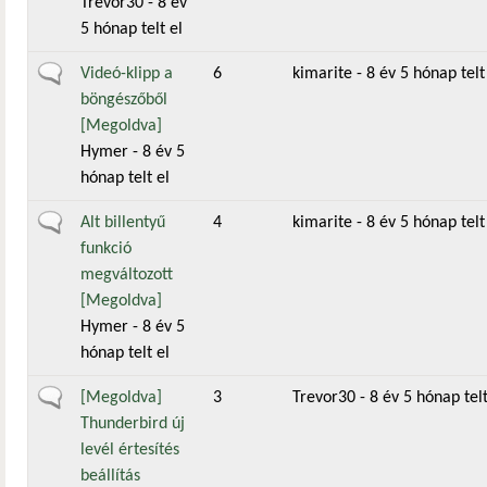
Trevor30
- 8 év
5 hónap telt el
Általános téma
Videó-klipp a
6
kimarite
- 8 év 5 hónap telt
böngészőből
[Megoldva]
Hymer
- 8 év 5
hónap telt el
Általános téma
Alt billentyű
4
kimarite
- 8 év 5 hónap telt
funkció
megváltozott
[Megoldva]
Hymer
- 8 év 5
hónap telt el
Általános téma
[Megoldva]
3
Trevor30
- 8 év 5 hónap telt
Thunderbird új
levél értesítés
beállítás