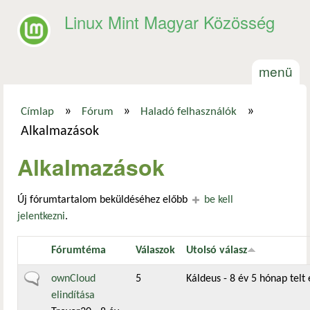
Ugrás a tartalomra
Linux Mint Magyar Közösség
menü
»
»
»
Címlap
Fórum
Haladó felhasználók
Jelenlegi hely
Alkalmazások
Alkalmazások
Új fórumtartalom beküldéséhez előbb
be kell
jelentkezni
.
Fórumtéma
Válaszok
Utolsó válasz
Általános téma
ownCloud
5
Káldeus
- 8 év 5 hónap telt 
elindítása