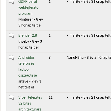
Általános téma
GDPR barát
1
kimarite
- 8 év 3 hónap telt
webfejlesztő
program
Mintuser
- 8 év
3 hónap telt el
Általános téma
Blender 2.8
1
kimarite
- 8 év 3 hónap telt
thyeby
- 8 év 3
hónap telt el
Általános téma
Androidos
9
NánuNánu
- 8 év 2 hónap te
telefon és
laptop
összekötése
ssteve
- 9 év 1
hét telt el
Általános téma
Viber telepítés
11
kimarite
- 8 év 2 hónap telt
32 bites
architektúrára