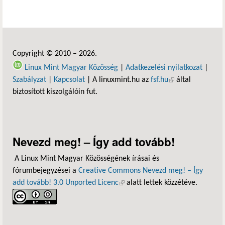
Copyright © 2010 – 2026.
Linux Mint Magyar Közösség
|
Adatkezelési nyilatkozat
|
Szabályzat
|
Kapcsolat
| A linuxmint.hu az
fsf.hu
(külső hivatkozás)
által
biztosított kiszolgálóin fut.
Nevezd meg! – Így add tovább!
A Linux Mint Magyar Közösségének írásai és
fórumbejegyzései a
Creative Commons Nevezd meg! – Így
add tovább! 3.0 Unported Licenc
(külső hivatkozás)
alatt lettek közzétéve.