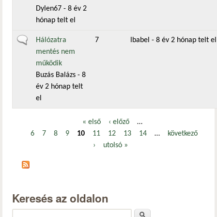
Dylen67
- 8 év 2
hónap telt el
Általános téma
Hálózatra
7
lbabel
- 8 év 2 hónap telt el
mentés nem
működik
Buzás Balázs
- 8
év 2 hónap telt
el
« első
‹ előző
…
Oldalak
6
7
8
9
10
11
12
13
14
…
következő
›
utolsó »
Keresés az oldalon
Keresés