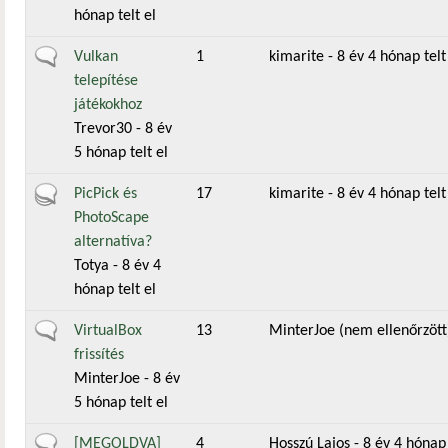
hónap telt el
Általános téma
Vulkan
1
kimarite
- 8 év 4 hónap telt
telepítése
játékokhoz
Trevor30
- 8 év
5 hónap telt el
Aktív téma
PicPick és
17
kimarite
- 8 év 4 hónap telt
PhotoScape
alternatíva?
Totya
- 8 év 4
hónap telt el
Általános téma
VirtualBox
13
MinterJoe (nem ellenőrzött
frissítés
MinterJoe
- 8 év
5 hónap telt el
Általános téma
[MEGOLDVA]
4
Hosszú Lajos
- 8 év 4 hónap 