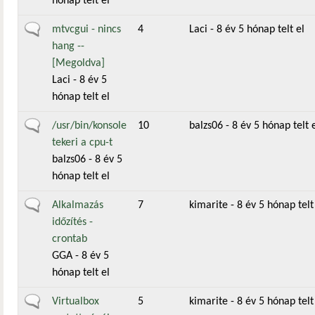
hónap telt el
Általános téma
mtvcgui - nincs
4
Laci
- 8 év 5 hónap telt el
hang --
[Megoldva]
Laci
- 8 év 5
hónap telt el
Általános téma
/usr/bin/konsole
10
balzs06
- 8 év 5 hónap telt 
tekeri a cpu-t
balzs06
- 8 év 5
hónap telt el
Általános téma
Alkalmazás
7
kimarite
- 8 év 5 hónap telt
időzítés -
crontab
GGA
- 8 év 5
hónap telt el
Általános téma
Virtualbox
5
kimarite
- 8 év 5 hónap telt