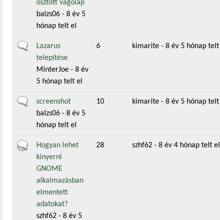
osztott vágólap
balzs06
- 8 év 5
hónap telt el
Általános téma
Lazarus
6
kimarite
- 8 év 5 hónap telt
telepítése
MinterJoe
- 8 év
5 hónap telt el
Általános téma
screenshot
10
kimarite
- 8 év 5 hónap telt
balzs06
- 8 év 5
hónap telt el
Aktív téma
Hogyan lehet
28
szhf62
- 8 év 4 hónap telt el
kinyerni
GNOME
alkalmazásban
elmentett
adatokat?
szhf62
- 8 év 5