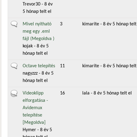
Trevor30
- 8 év
5 hónap telt el
Általános téma
Mivel nyitható
3
kimarite
- 8 év 5 hónap telt
meg egy .eml
fájl (Megoldva )
kojak
- 8 év 5
hónap telt el
Általános téma
Octave telepítés
11
kimarite
- 8 év 5 hónap telt
nagyzzz
- 8 év 5
hónap telt el
Aktív téma
Videoklipp
16
lala
- 8 év 5 hónap telt el
elforgatása -
Avidemux
telepítése
[Megoldva]
Hymer
- 8 év 5