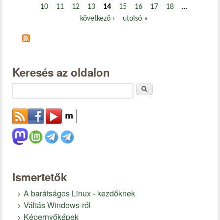
Oldalak
10
11
12
13
14
15
16
17
18
…
következő ›
utolsó »
Keresés az oldalon
Keresés
Ismertetők
A barátságos Linux - kezdőknek
Váltás Windows-ról
Képernyőképek