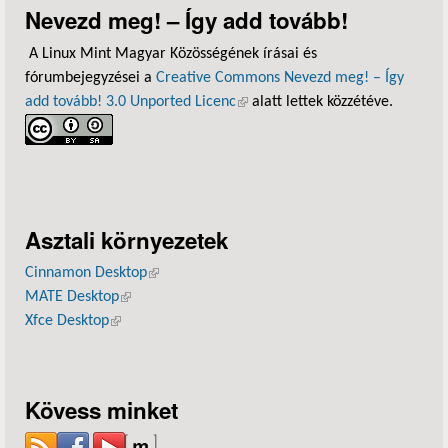
Nevezd meg! – Így add tovább!
A Linux Mint Magyar Közösségének írásai és
fórumbejegyzései a
Creative Commons Nevezd meg! – Így
add tovább! 3.0 Unported Licenc
(külső hivatkozás)
alatt lettek közzétéve.
Asztali környezetek
Cinnamon Desktop
(külső hivatkozás)
MATE Desktop
(külső hivatkozás)
Xfce Desktop
(külső hivatkozás)
Kövess minket