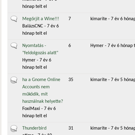
hónap telt el
Általános téma
Megőrjít a Wine!!!
7
kimarite
- 7 év 6 hónap
BalázsCNC
- 7 év 6
hónap telt el
Általános téma
Nyomtatás -
6
Hymer
- 7 év 6 hónap t
"feldolgozás alatt"
Hymer
- 7 év 6
hónap telt el
Aktív téma
ha a Gnome Online
35
kimarite
- 7 év 5 hónap
Accounts nem
működik, mit
használnak helyette?
FoxiMaxi
- 7 év 6
hónap telt el
Aktív téma
Thunderbird
31
kimarite
- 7 év 5 hónap