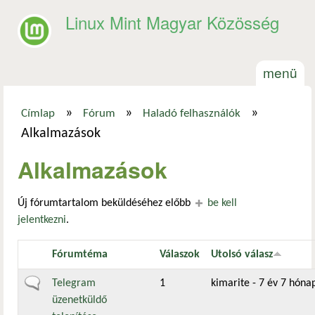
Ugrás a tartalomra
Linux Mint Magyar Közösség
menü
»
»
»
Címlap
Fórum
Haladó felhasználók
Jelenlegi hely
Alkalmazások
Alkalmazások
Új fórumtartalom beküldéséhez előbb
be kell
jelentkezni
.
Fórumtéma
Válaszok
Utolsó válasz
Általános téma
Telegram
1
kimarite
- 7 év 7 hónap
üzenetküldő