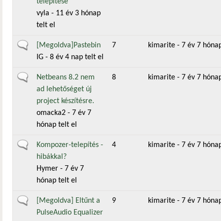
telepítése
vyla
- 11 év 3 hónap
telt el
Általános téma
[Megoldva]Pastebin
7
kimarite
- 7 év 7 hónap
IG
- 8 év 4 nap telt el
Általános téma
Netbeans 8.2 nem
8
kimarite
- 7 év 7 hónap
ad lehetőséget új
project készítésre.
omacka2
- 7 év 7
hónap telt el
Általános téma
Kompozer-telepítés -
4
kimarite
- 7 év 7 hónap
hibákkal?
Hymer
- 7 év 7
hónap telt el
Általános téma
[Megoldva] Eltűnt a
9
kimarite
- 7 év 7 hónap
PulseAudio Equalizer