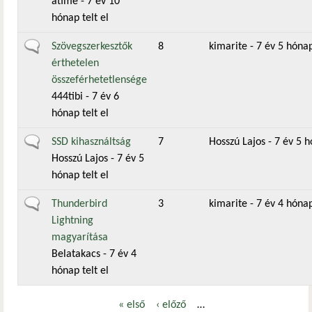
atime
- 7 év 10
hónap telt el
Általános téma
Szövegszerkesztők
8
kimarite
- 7 év 5 hónap
érthetelen
összeférhetetlensége
444tibi
- 7 év 6
hónap telt el
Általános téma
SSD kihasználtság
7
Hosszú Lajos
- 7 év 5 h
Hosszú Lajos
- 7 év 5
hónap telt el
Általános téma
Thunderbird
3
kimarite
- 7 év 4 hónap
Lightning
magyarítása
Belatakacs
- 7 év 4
hónap telt el
« első
‹ előző
…