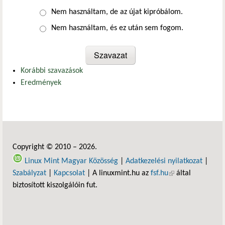
Nem használtam, de az újat kipróbálom.
Nem használtam, és ez után sem fogom.
Korábbi szavazások
Eredmények
Copyright © 2010 – 2026.
Linux Mint Magyar Közösség
|
Adatkezelési nyilatkozat
|
Szabályzat
|
Kapcsolat
| A linuxmint.hu az
fsf.hu
(külső hivatkozás)
által
biztosított kiszolgálóin fut.