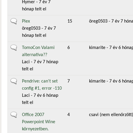
Hymer
- 7 év 7
hónap telt el
Általános téma
Plex
15
öreg0503
- 7 év 7 hóna
öreg0503
- 7 év 7
hónap telt el
Általános téma
TomoCon Valami
6
kimarite
- 7 év 6 hónap
alternativa??
Laci
- 7 év 7 hónap
telt el
Általános téma
Pendrive: can't set
7
kimarite
- 7 év 6 hónap
config #1, error -110
Laci
- 7 év 6 hónap
telt el
Általános téma
Office 2007
4
csavi (nem ellenőrzött
Powerpoint Wine
környezetben.