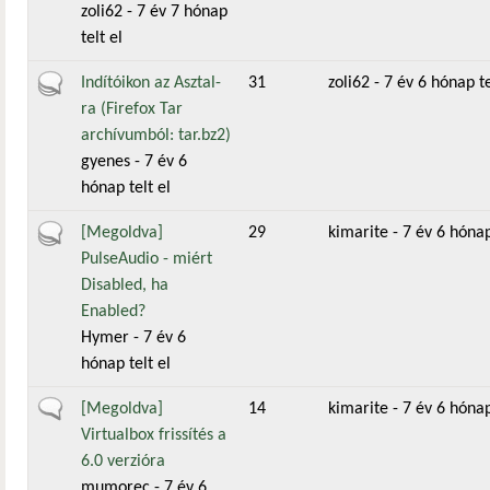
zoli62
- 7 év 7 hónap
telt el
Aktív téma
Indítóikon az Asztal-
31
zoli62
- 7 év 6 hónap te
ra (Firefox Tar
archívumból: tar.bz2)
gyenes
- 7 év 6
hónap telt el
Aktív téma
[Megoldva]
29
kimarite
- 7 év 6 hónap
PulseAudio - miért
Disabled, ha
Enabled?
Hymer
- 7 év 6
hónap telt el
Általános téma
[Megoldva]
14
kimarite
- 7 év 6 hónap
Virtualbox frissítés a
6.0 verzióra
mumorec
- 7 év 6