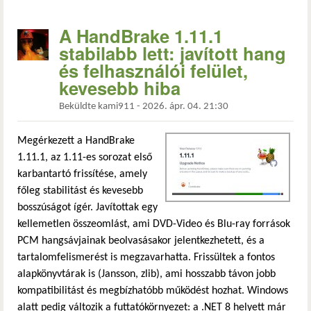
A HandBrake 1.11.1
stabilabb lett: javított hang
és felhasználói felület,
kevesebb hiba
Beküldte
kami911
-
2026. ápr. 04. 21:30
Megérkezett a HandBrake
1.11.1, az 1.11-es sorozat első
karbantartó frissítése, amely
főleg stabilitást és kevesebb
bosszúságot ígér. Javítottak egy
kellemetlen összeomlást, ami DVD-Video és Blu-ray források
PCM hangsávjainak beolvasásakor jelentkezhetett, és a
tartalomfelismerést is megzavarhatta. Frissültek a fontos
alapkönyvtárak is (Jansson, zlib), ami hosszabb távon jobb
kompatibilitást és megbízhatóbb működést hozhat. Windows
alatt pedig változik a futtatókörnyezet: a .NET 8 helyett már