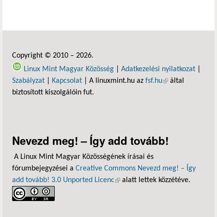
Copyright © 2010 – 2026.
Linux Mint Magyar Közösség
|
Adatkezelési nyilatkozat
|
Szabályzat
|
Kapcsolat
| A linuxmint.hu az
fsf.hu
(külső hivatkozás)
által
biztosított kiszolgálóin fut.
Nevezd meg! – Így add tovább!
A Linux Mint Magyar Közösségének írásai és
fórumbejegyzései a
Creative Commons Nevezd meg! – Így
add tovább! 3.0 Unported Licenc
(külső hivatkozás)
alatt lettek közzétéve.