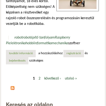
tanfolyamot, 18 éves kortól.
Előképzettség nem szükséges! A
képzésen a résztvevőket egy
rajzoló robot összeszerelésén és programozásán keresztül
vezetjük be a robotikába.
robot
robotépítő tanfolyam
Raspberry
Pi
elektronika
hobbi
informatika
mechanika
szoftver
a hozzászóláshoz
és
további információ
robotépítő tanfolyamok indulnak tartalommal kapcsolatos
regisztráció
szükséges
bejelentkezés
1
2
következő ›
utolsó »
Oldalak
Keresés az oldalon