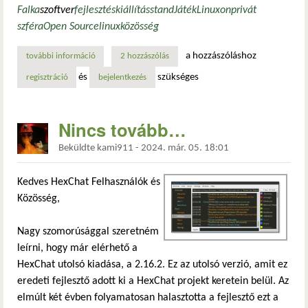
Falka
szoftver
fejlesztés
kiállítás
stand
JátékLinuxon
privát
szféra
Open Source
linux
közösség
a hozzászóláshoz
további információ
fantáziadús vasárnapunk lesz tartalommal kapcsolatosan
2 hozzászólás
és
szükséges
regisztráció
bejelentkezés
Nincs tovább…
Beküldte
kami911
-
2024. már. 05. 18:01
Kedves HexChat Felhasználók és
Közösség,
Nagy szomorúsággal szeretném
leírni, hogy már elérhető a
HexChat utolsó kiadása, a 2.16.2. Ez az utolsó verzió, amit ez
eredeti fejlesztő adott ki a HexChat projekt keretein belül. Az
elmúlt két évben folyamatosan halasztotta a fejlesztő ezt a