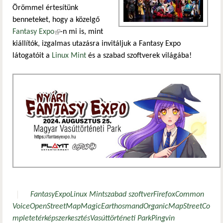
Örömmel értesítünk
benneteket, hogy a közelgő
Fantasy Expo
(külső hivatkozás)
-n mi is, mint
kiállítók, izgalmas utazásra invitáljuk a Fantasy Expo
látogatóit a
Linux Mint
és a szabad szoftverek világába!
FantasyExpo
Linux Mint
szabad szoftver
Firefox
Common
Voice
OpenStreetMap
MagicEarth
osmand
OrganicMap
StreetCo
mplete
térképszerkesztés
Vasúttörténeti Park
Pingvin