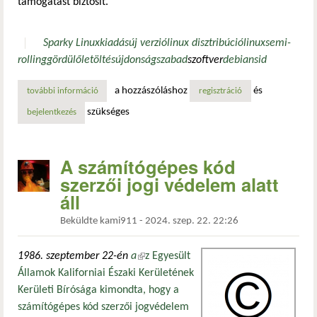
támogatást biztosít.
Sparky Linux
kiadás
új verzió
linux disztribúció
linux
semi-
rolling
gördülő
letöltés
újdonság
szabad
szoftver
debian
sid
a hozzászóláshoz
és
további információ
megjelent a sparky linux legújabb félig gördülő frissítése 
regisztráció
szükséges
bejelentkezés
A számítógépes kód
szerzői jogi védelem alatt
áll
Beküldte
kami911
-
2024. szep. 22. 22:26
1986. szeptember 22-én
a
(külső hivatkozás)
z Egyesült
Államok Kaliforniai Északi Kerületének
Kerületi Bírósága kimondta, hogy a
számítógépes kód szerzői jogvédelem