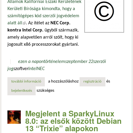
Államok Kaliforniai Északi Kerületének
Kerületi Bírósága kimondta, hogy a
számítógépes kód szerzői jogvédelem
alatt áll
(külső hivatkozás)
. Az ítélet az
NEC Corp.
kontra Intel Corp.
ügyből származik,
amely alapvetően arról szólt, hogy ki
jogosult x86 processzorokat gyártani.
ezen a napon
történelem
szeptember 22
szerzői
jog
szoftver
Intel
NEC
a hozzászóláshoz
és
további információ
a számítógépes kód szerzői jogi védelem alatt áll tartalom
regisztráció
szükséges
bejelentkezés
Megjelent a SparkyLinux
8.0: az elsők között Debian
13 “Trixie” alapokon