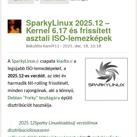
SparkyLinux 2025.12 –
Kernel 6.17 és frissített
asztali ISO-lemezképek
Beküldte
kami911
-
2025. dec. 18. 10:18
A
SparkyLinux
(külső hivatkozás)
csapata
kiadta
(külső hivatkozás)
a
legújabb ISO-lemezképeket, a
2025.12-es verziót
, az idei év
harmadik fél-rolling frissítését,
minden rajongónak, aki a könnyű,
Debian “Forky” tesztágára
épülő
disztribúciót használja.
2025.12
Sparky Linux
kiadás
új verzió
linux
disztribúció
linux
semi-