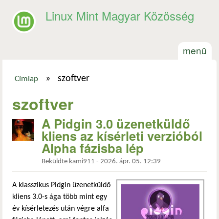
Ugrás a tartalomra
Linux Mint Magyar Közösség
menü
»
szoftver
Címlap
Jelenlegi hely
szoftver
A Pidgin 3.0 üzenetküldő
kliens az kísérleti verzióból
Alpha fázisba lép
Beküldte
kami911
-
2026. ápr. 05. 12:39
A klasszikus Pidgin üzenetküldő
kliens 3.0-s ága több mint egy
év kísérletezés után végre alfa