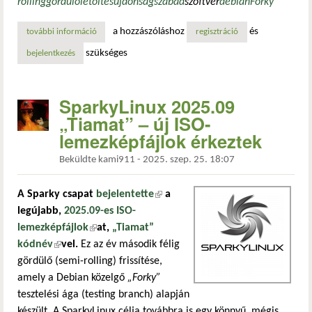
rolling
gördülő
letöltés
újdonság
szabad
szoftver
debian
Forky
a hozzászóláshoz
és
további információ
sparkylinux 2025.12 – kernel 6.17 és frissített asztali is
regisztráció
szükséges
bejelentkezés
SparkyLinux 2025.09
„Tiamat” – új ISO-
lemezképfájlok érkeztek
Beküldte
kami911
-
2025. szep. 25. 18:07
A Sparky csapat
bejelentette
(külső hivatkozás)
a
legújabb,
2025.09-es ISO-
lemezképfájlok
(külső hivatkozás)
at,
„Tiamat”
kódnév
(külső hivatkozás)
vel.
Ez az év második félig
gördülő (semi-rolling) frissítése,
amely a Debian közelgő
„Forky”
tesztelési ága (testing branch) alapján
készült. A SparkyLinux célja továbbra is egy könnyű, mégis