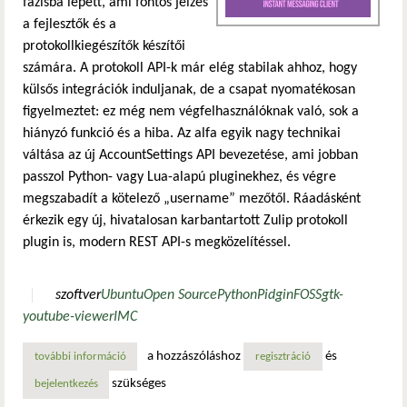
fázisba lépett, ami fontos jelzés
a fejlesztők és a
protokollkiegészítők készítői
számára. A protokoll API-k már elég stabilak ahhoz, hogy
külsős integrációk induljanak, de a csapat nyomatékosan
figyelmeztet: ez még nem végfelhasználóknak való, sok a
hiányzó funkció és a hiba. Az alfa egyik nagy technikai
váltása az új AccountSettings API bevezetése, ami jobban
passzol Python- vagy Lua-alapú pluginekhez, és végre
megszabadít a kötelező „username” mezőtől. Ráadásként
érkezik egy új, hivatalosan karbantartott Zulip protokoll
plugin is, modern REST API-s megközelítéssel.
szoftver
Ubuntu
Open Source
Python
Pidgin
FOSS
gtk-
youtube-viewer
IMC
a hozzászóláshoz
és
további információ
a pidgin 3.0 üzenetküldő kliens az kísérleti verzióból alph
regisztráció
szükséges
bejelentkezés