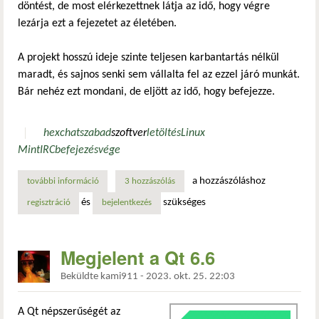
döntést, de most elérkezettnek látja az idő, hogy végre
lezárja ezt a fejezetet az életében.
A projekt hosszú ideje szinte teljesen karbantartás nélkül
maradt, és sajnos senki sem vállalta fel az ezzel járó munkát.
Bár nehéz ezt mondani, de eljött az idő, hogy befejezze.
hexchat
szabad
szoftver
letöltés
Linux
Mint
IRC
befejezés
vége
a hozzászóláshoz
további információ
nincs tovább… tartalommal kapcsolatosan
3 hozzászólás
és
szükséges
regisztráció
bejelentkezés
Megjelent a Qt 6.6
Beküldte
kami911
-
2023. okt. 25. 22:03
A Qt népszerűségét az