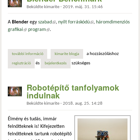
Beküldte
kimarite
-
2019. máj. 31. 15:46
A
Blender
egy
szabad
(külső hivatkozás)
,
nyílt forráskódú
(külső hivatkozás)
,
háromdimenziós
grafikai
(külső hivatkozás)
program
(külső hivatkozás)
.
a hozzászóláshoz
további információ
blender benchmark tartalommal kapcsolatosan
kimarite blogja
és
szükséges
regisztráció
bejelentkezés
Robotépítő tanfolyamok
indulnak
Beküldte
kimarite
-
2018. aug. 25. 14:28
Élmény és tudás, immár
felnőtteknek is! Kifejezetten
felnőtteknek tartunk robotépítő