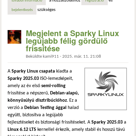
a hozzászóláshoz
és
további információ
megjelent a sparkylinux 8.0: az elsők között debian 13 “tr
regisztráció
szükséges
bejelentkezés
Megjelent a Sparky Linux
legújabb félig gördülő
frissítése
Beküldte
kami911
-
2025. már. 11. 21:08
A
Sparky Linux csapata
kiadta a
Sparky 2025.03
ISO-lemezképeit,
amely az év első
semi-rolling
frissítése a népszerű,
Debian-alapú,
könnyűsúlyú disztribúcióhoz
. Ez a
verzió a
Debian Testing ággal
halad
együtt, biztosítva a legújabb
fejlesztéseket és biztonsági frissítéseket. A
Sparky 2025.03
a
Linux 6.12 LTS
kernellel érkezik, amely stabil és hosszú távú