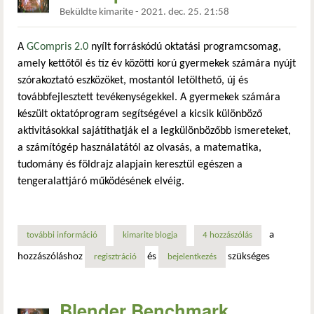
Beküldte
kimarite
-
2021. dec. 25. 21:58
A
GCompris 2.0
nyílt forráskódú oktatási programcsomag,
amely kettőtől és tíz év közötti korú gyermekek számára nyújt
szórakoztató eszközöket, mostantól letölthető, új és
továbbfejlesztett tevékenységekkel. A gyermekek számára
készült oktatóprogram segítségével a kicsik különböző
aktivitásokkal sajátíthatják el a legkülönbözőbb ismereteket,
a számítógép használatától az olvasás, a matematika,
tudomány és földrajz alapjain keresztül egészen a
tengeralattjáró működésének elvéig.
a
további információ
gcompris 2.0 tartalommal kapcsolatosan
kimarite blogja
4 hozzászólás
hozzászóláshoz
és
szükséges
regisztráció
bejelentkezés
Blender Benchmark