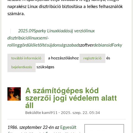
naprakész Linux disztribúció biztosítása a lelkes felhasználók
számára.
2025.09
Sparky Linux
kiadás
új verzió
linux
disztribúció
linux
semi-
rolling
gördülő
letöltés
újdonság
szabad
szoftver
debian
sid
Forky
a hozzászóláshoz
és
további információ
sparkylinux 2025.09 „tiamat” – új iso-lemezképfájlok érke
regisztráció
szükséges
bejelentkezés
A számítógépes kód
szerzői jogi védelem alatt
áll
Beküldte
kami911
-
2025. szep. 22. 05:34
1986. szeptember 22-én az
Egyesült