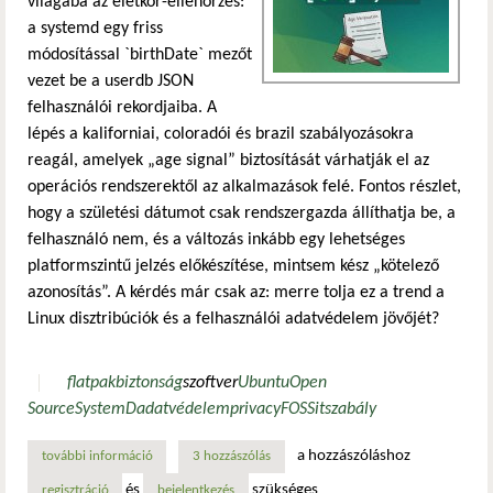
világába az életkor-ellenőrzés:
a systemd egy friss
módosítással `birthDate` mezőt
vezet be a userdb JSON
felhasználói rekordjaiba. A
lépés a kaliforniai, coloradói és brazil szabályozásokra
reagál, amelyek „age signal” biztosítását várhatják el az
operációs rendszerektől az alkalmazások felé. Fontos részlet,
hogy a születési dátumot csak rendszergazda állíthatja be, a
felhasználó nem, és a változás inkább egy lehetséges
platformszintű jelzés előkészítése, mintsem kész „kötelező
azonosítás”. A kérdés már csak az: merre tolja ez a trend a
Linux disztribúciók és a felhasználói adatvédelem jövőjét?
flatpak
biztonság
szoftver
Ubuntu
Open
Source
SystemD
adatvédelem
privacy
FOSS
it
szabály
a hozzászóláshoz
további információ
a systemd új funkciója életkor-ellenőrzési lehetőséget hoz
3 hozzászólás
és
szükséges
regisztráció
bejelentkezés