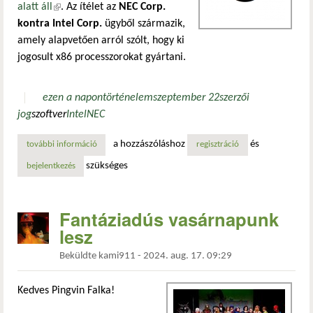
alatt áll
(külső hivatkozás)
. Az ítélet az
NEC Corp.
kontra Intel Corp.
ügyből származik,
amely alapvetően arról szólt, hogy ki
jogosult x86 processzorokat gyártani.
ezen a napon
történelem
szeptember 22
szerzői
jog
szoftver
Intel
NEC
a hozzászóláshoz
és
további információ
a számítógépes kód szerzői jogi védelem alatt áll tartalom
regisztráció
szükséges
bejelentkezés
Fantáziadús vasárnapunk
lesz
Beküldte
kami911
-
2024. aug. 17. 09:29
Kedves Pingvin Falka!