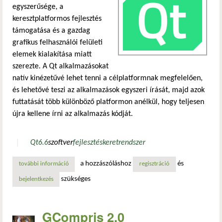
egyszerűsége, a
keresztplatformos fejlesztés
támogatása és a gazdag
grafikus felhasználói felületi
elemek kialakítása miatt
szerezte. A Qt alkalmazásokat
natív kinézetűvé lehet tenni a célplatformnak megfelelően,
és lehetővé teszi az alkalmazások egyszeri írását, majd azok
futtatását több különböző platformon anélkül, hogy teljesen
újra kellene írni az alkalmazás kódját.
Qt
6.6
szoftver
fejlesztés
keretrendszer
a hozzászóláshoz
és
további információ
megjelent a qt 6.6 tartalommal kapcsolatosan
regisztráció
szükséges
bejelentkezés
GCompris 2.0