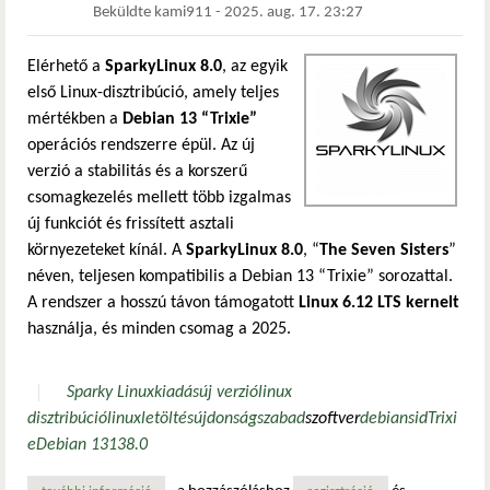
Beküldte
kami911
-
2025. aug. 17. 23:27
Elérhető a
SparkyLinux 8.0
, az egyik
első Linux-disztribúció, amely teljes
mértékben a
Debian 13 “Trixie”
operációs rendszerre épül. Az új
verzió a stabilitás és a korszerű
csomagkezelés mellett több izgalmas
új funkciót és frissített asztali
környezeteket kínál. A
SparkyLinux 8.0
, “
The Seven Sisters
”
néven, teljesen kompatibilis a Debian 13 “Trixie” sorozattal.
A rendszer a hosszú távon támogatott
Linux 6.12 LTS kernelt
használja, és minden csomag a 2025.
Sparky Linux
kiadás
új verzió
linux
disztribúció
linux
letöltés
újdonság
szabad
szoftver
debian
sid
Trixi
e
Debian 13
13
8.0