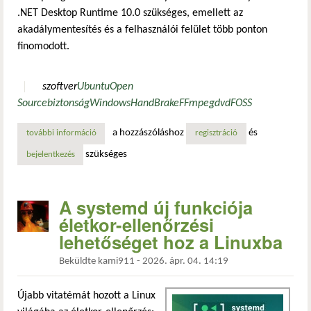
.NET Desktop Runtime 10.0 szükséges, emellett az
akadálymentesítés és a felhasználói felület több ponton
finomodott.
szoftver
Ubuntu
Open
Source
biztonság
Windows
HandBrake
FFmpeg
dvd
FOSS
a hozzászóláshoz
és
további információ
a handbrake 1.11.1 stabilabb lett: javított hang és felhasz
regisztráció
szükséges
bejelentkezés
A systemd új funkciója
életkor-ellenőrzési
lehetőséget hoz a Linuxba
Beküldte
kami911
-
2026. ápr. 04. 14:19
Újabb vitatémát hozott a Linux